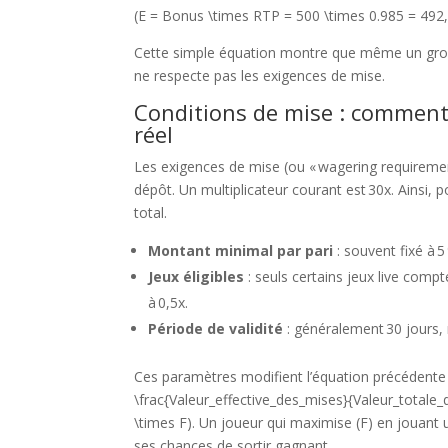
(E = Bonus \times RTP = 500 \times 0.985 = 492,
Cette simple équation montre que même un gros b
ne respecte pas les exigences de mise.
Conditions de mise : comment
réel
Les exigences de mise (ou « wagering requirem
dépôt. Un multiplicateur courant est 30x. Ainsi, p
total.
Montant minimal par pari
: souvent fixé à 5 
Jeux éligibles
: seuls certains jeux live compt
à 0,5x.
Période de validité
: généralement 30 jours, 
Ces paramètres modifient l’équation précédente en 
\frac{Valeur_effective_des_mises}{Valeur_totale_
\times F). Un joueur qui maximise (F) en jouan
ses chances de sortir gagnant.