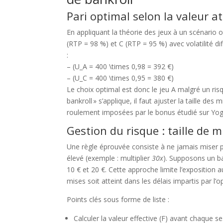
Pari optimal selon la valeur 
En appliquant la théorie des jeux à un scénario 
(RTP = 98 %) et C (RTP = 95 %) avec volatilité dif
:
– (U_A = 400 \times 0,98 = 392 €)
– (U_C = 400 \times 0,95 = 380 €)
Le choix optimal est donc le jeu A malgré un ris
bankroll » s’applique, il faut ajuster la taille de
roulement imposées par le bonus étudié sur Yog
Gestion du risque : taille de
Une règle éprouvée consiste à ne jamais miser pl
élevé (exemple : multiplier
30x
). Supposons un ba
10 € et 20 €. Cette approche limite l’exposition
mises soit atteint dans les délais impartis par l’o
Points clés sous forme de liste :
Calculer la valeur effective (F) avant chaque se