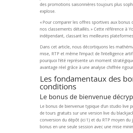
des promotions saisonnières toujours plus soph
explose.
« Pour comparer les offres sportives aux bonus 
nos classements détaillés. » Cette référence à 
indépendant, classant les meilleures plateformes 
Dans cet article, nous décortiquons les mathémat
mise, RTP et même l’impact de l’intelligence arti
pourquoi l’été représente un moment stratégique
avantage réel grâce à une analyse chiffrée rigou
Les fondamentaux des bonu
conditions
Le bonus de bienvenue décryp
Le bonus de bienvenue typique d’un studio live
de tours gratuits sur une version live du black
conversion du dépôt (ici 1) et du RTP moyen du j
bonus en une seule session avec une mise minima