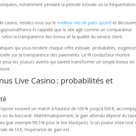
istiquées, notamment pendant la période estivale où la fréquentation
de casino, rendez‑vous sur le
meilleur site de paris sportif
et découvr
Yogajournalfrance.Fr rappelle que le site agit comme un comparateur
selon la transparence des bonus et la qualité du service client.
iques qui sous‑tendent chaque offre estivale : probabilités, exigence
ficielle sur la transparence des paiements. Le fil conducteur montre
 pour les joueurs avertis qui savent transformer un simple bonus en
reuse.
s Live Casino : probabilités et
té
 propose souvent un match à hauteur de 100 % jusqu’à 500 €, accomp
jack ou du baccarat. Mathématiquement, le gain attendu dépend du tau
eu (par exemple 98,5 % pour le live blackjack). Si un joueur mise tout
le de 10 €, l’espérance de gain est :