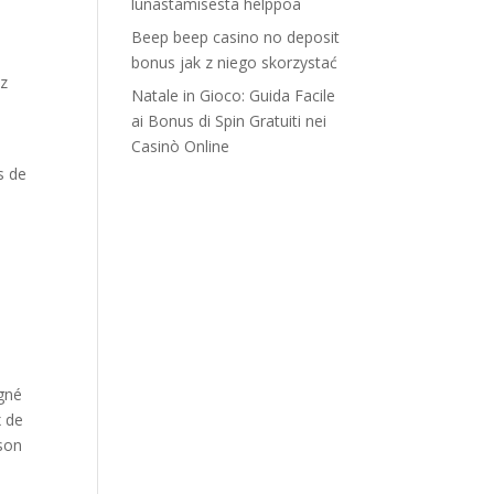
lunastamisesta helppoa
Beep beep casino no deposit
bonus jak z niego skorzystać
ez
Natale in Gioco: Guida Facile
ai Bonus di Spin Gratuiti nei
Casinò Online
s de
agné
x de
 son