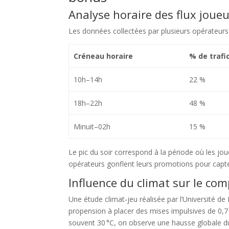
Analyse horaire des flux joueu
Les données collectées par plusieurs opérateurs 
Créneau horaire
% de trafic
10h–14h
22 %
18h–22h
48 %
Minuit–02h
15 %
Le pic du soir correspond à la période où les jou
opérateurs gonflent leurs promotions pour capt
Influence du climat sur le co
Une étude climat‑jeu réalisée par l’Université d
propension à placer des mises impulsives de 0,7
souvent 30 °C, on observe une hausse globale du