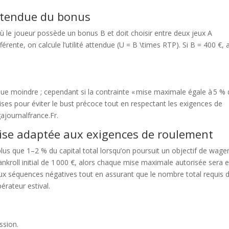
attendue du bonus
où le joueur possède un bonus B et doit choisir entre deux jeux A
férente, on calcule l’utilité attendue (U = B \times RTP). Si B = 400 €, 
que moindre ; cependant si la contrainte « mise maximale égale à 5 %
s mises pour éviter le bust précoce tout en respectant les exigences de
ajournalfrance.Fr.
 mise adaptée aux exigences de roulement
us que 1–2 % du capital total lorsqu’on poursuit un objectif de wage
nkroll initial de 1 000 €, alors chaque mise maximale autorisée sera 
 aux séquences négatives tout en assurant que le nombre total requis 
pérateur estival.
ssion.