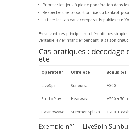
Prioriser les jeux à pleine pondération dans le
Respecter une proportion fixe du bankroll pour
Utiliser les tableaux comparatifs publiés sur Y
En suivant ces principes mathématiques simples
véritable levier financier pendant la saison ch
Cas pratiques : décodage d
été
Opérateur
Offre été
Bonus (€)
LiveSpin
Sunburst
+300
StudioPlay
Heatwave
+500 +50 to
CasinoWave
Summer Splash
+200 + cas
Exemple n°1 – LiveSpin Sunbu