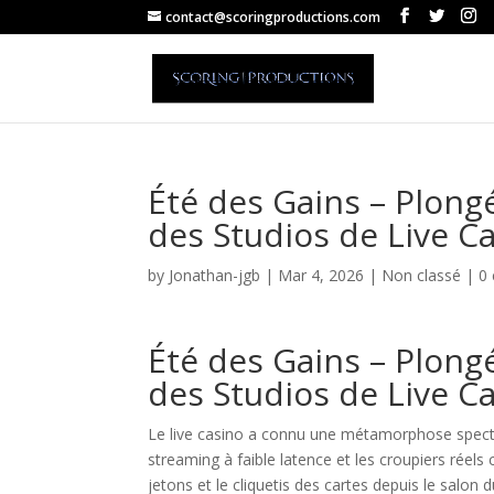
contact@scoringproductions.com
Été des Gains – Plon
des Studios de Live C
by
Jonathan-jgb
|
Mar 4, 2026
|
Non classé
|
0
Été des Gains – Plon
des Studios de Live C
Le live casino a connu une métamorphose spectacu
streaming à faible latence et les croupiers réels
jetons et le cliquetis des cartes depuis le salon