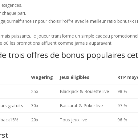
s exigences.
 chaque pari.
ogajournalfrance.Fr pour choisir l’offre avec le meilleur ratio bonus/RT
 mais puissants, le joueur transforme un simple cadeau promotionne
aude où les promotions affluent comme jamais auparavant.
e trois offres de bonus populaires ce
Wagering
Jeux éligibles
RTP moy
25x
Blackjack & Roulette live
98 %
urs gratuits
30x
Baccarat & Poker live
97 %
hback15%
20x
Tous jeux live
96 %
rst