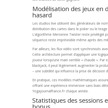
Modélisation des jeux en d
hasard
Les studios live utilisent des générateurs de no
distribution des cartes dans le poker ou le tira
L’algorithme Mersenne Twister reste privilégié 
séquence reste imprévisible même après des mil
Par ailleurs, les flux vidéo sont synchronisés ave
Cette architecture permet d’appliquer une logiqu
joueur lorsqu’une main semble « chaude ». Par ex
blackjack, il peut légèrement augmenter la proba
– une subtilité qui influence la prise de décision d
En pratique, ces modèles mathématiques assuren
offrant une expérience immersive sans biais déte
Yogajournalfrance.Fr chaque année.
Statistiques des sessions es
bonus