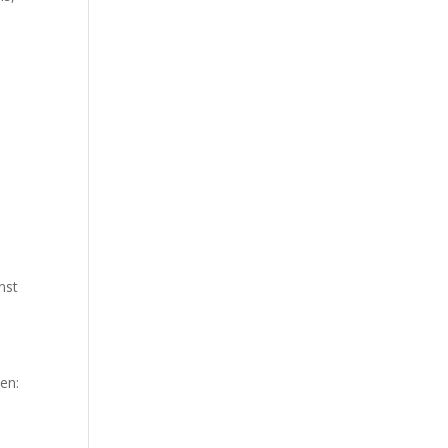
nst
en: