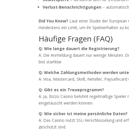
Verlust‑Benachrichtigungen
– automatische
Did You Know?
Laut einer Studie der European 
mindestens ein Limit, um ihr Spielverhalten zu ko
Häufige Fragen (FAQ)
Q: Wie lange dauert die Registrierung?
A: Die Anmeldung dauert nur wenige Minuten. Du
bist startklar.
Q: Welche Zahlungsmethoden werden unte
A: Visa, Mastercard, Skrill, Neteller, Paysafeca
Q: Gibt es ein Treueprogramm?
A: Ja, Bizzo Casino belohnt regelmäßige Spiele
eingetauscht werden können.
Q: Wie sicher ist meine persönliche Daten?
A: Das Casino nutzt SSL‑Verschlüsselung und erf
geschützt sind.