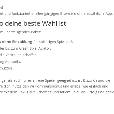
n?
rt und funktioniert in allen gängigen Browsern ohne zusätzliche App.
o deine beste Wahl ist
um überzeugendes Paket:
s ohne Einzahlung
für sofortigen Spielspaß.
er bis zum Crash‑Spiel Aviator.
 die Vertrauen schaffen.
ng Authority.
schützen.
er als auch für erfahrene Spieler geeignet ist, ist Bizzo Casino die
riere dich, nutze den Willkommensbonus und erlebe, wie einfach und
r mit dem Fokus auf Sicherheit und fairem Spiel. Viel Erfolg und geni