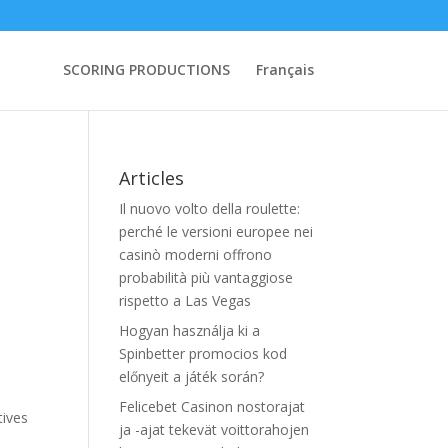
SCORING PRODUCTIONS
Français
Articles
Il nuovo volto della roulette:
perché le versioni europee nei
casinò moderni offrono
probabilità più vantaggiose
rispetto a Las Vegas
Hogyan használja ki a
Spinbetter promocios kod
előnyeit a játék során?
Felicebet Casinon nostorajat
tives
ja -ajat tekevät voittorahojen