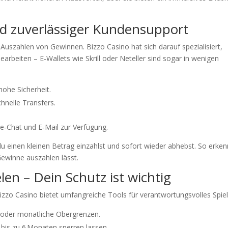
d zuverlässiger Kundensupport
m Auszahlen von Gewinnen. Bizzo Casino hat sich darauf spezialisiert,
arbeiten – E‑Wallets wie Skrill oder Neteller sind sogar in wenigen
hohe Sicherheit.
hnelle Transfers.
e‑Chat und E‑Mail zur Verfügung.
du einen kleinen Betrag einzahlst und sofort wieder abhebst. So erken
ewinne auszahlen lässt.
en – Dein Schutz ist wichtig
Bizzo Casino bietet umfangreiche Tools für verantwortungsvolles Spiel
e oder monatliche Obergrenzen.
 bis zu 6 Monaten sperren lassen.