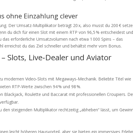
us ohne Einzahlung clever
lung. Der Umsatz‑Multiplikator beträgt 20 x, also musst du 200 € setze
nn du dich für einen Slot mit einem RTP von 96,5 % entscheidest un
t du das erforderliche Umsatzvolumen nach etwa 1 000 Spins – das
ahl erreichst du das Ziel schneller und behältst mehr vom Bonus.
t – Slots, Live‑Dealer und Aviator
zu modernen Video‑Slots mit Megaways‑Mechanik. Beliebte Titel wie
ieten RTP‑Werte zwischen 94 % und 98 %.
n Blackjack, Roulette und Baccarat mit professionellen Croupiers. De
verfügbar.
u den steigenden Multiplikator rechtzeitig „abheben“ lässt, um Gewin
inen leicht höheren Hausvorteil, aber sie bieten ein immersives Erlebn