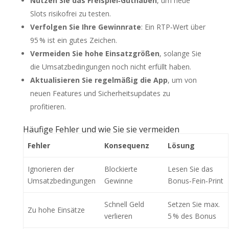
Nutzen Sie das Freispiel‑Guthaben
, um neue
Slots risikofrei zu testen.
Verfolgen Sie Ihre Gewinnrate
: Ein RTP‑Wert über
95 % ist ein gutes Zeichen.
Vermeiden Sie hohe Einsatzgrößen
, solange Sie
die Umsatzbedingungen noch nicht erfüllt haben.
Aktualisieren Sie regelmäßig die App
, um von
neuen Features und Sicherheitsupdates zu
profitieren.
Häufige Fehler und wie Sie sie vermeiden
Fehler
Konsequenz
Lösung
Ignorieren der
Blockierte
Lesen Sie das
Umsatzbedingungen
Gewinne
Bonus‑Fein‑Print
Schnell Geld
Setzen Sie max.
Zu hohe Einsätze
verlieren
5 % des Bonus