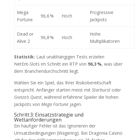
Mega
Progressive
96,6 %
Hoch
Fortune
Jackpots
Dead or
Hohe
96,8 %
Hoch
Alive 2
Multiplikatoren
Statistik:
Laut unabhängigen Tests erzielen
NetEnt‑Slots im Schnitt ein RTP von
96,3 %
, was über
dem Branchendurchschnitt liegt.
Wählen Sie ein Spiel, das Ihrer Risikobereitschaft
entspricht. Anfänger starten meist mit
Starburst
oder
Gonzo’s Quest
, während erfahrene Spieler die hohen
Jackpots von
Mega Fortune
jagen.
Schritt 3: Einsatzstrategie und
Wettanforderungen
Ein häufiger Fehler ist das Ignorieren der
Umsatzbedingungen (Wagering). Bei Dragonia Casino