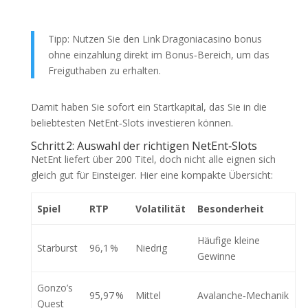
Tipp: Nutzen Sie den Link Dragoniacasino bonus
ohne einzahlung direkt im Bonus‑Bereich, um das
Freiguthaben zu erhalten.
Damit haben Sie sofort ein Startkapital, das Sie in die
beliebtesten NetEnt‑Slots investieren können.
Schritt 2: Auswahl der richtigen NetEnt‑Slots
NetEnt liefert über 200 Titel, doch nicht alle eignen sich
gleich gut für Einsteiger. Hier eine kompakte Übersicht:
Spiel
RTP
Volatilität
Besonderheit
Häufige kleine
Starburst
96,1 %
Niedrig
Gewinne
Gonzo’s
95,97 %
Mittel
Avalanche‑Mechanik
Quest