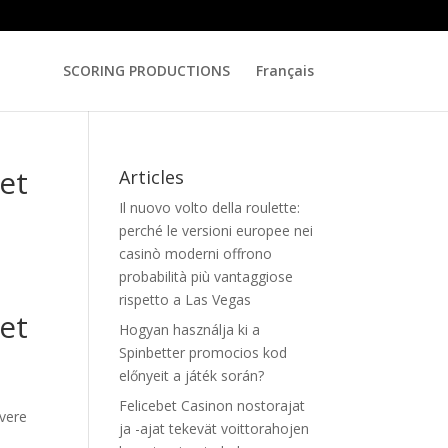
SCORING PRODUCTIONS
Français
bet
Articles
Il nuovo volto della roulette:
perché le versioni europee nei
casinò moderni offrono
probabilità più vantaggiose
rispetto a Las Vegas
bet
Hogyan használja ki a
Spinbetter promocios kod
előnyeit a játék során?
Felicebet Casinon nostorajat
avere
ja -ajat tekevät voittorahojen