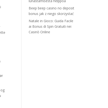
lunastamisesta helppoa
i
Beep beep casino no deposit
bonus jak z niego skorzystać
Natale in Gioco: Guida Facile
ai Bonus di Spin Gratuiti nei
r
Casinò Online
ette
a
ør
e og
u