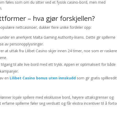
om føles som om du sitter ved et fysisk casino‑bord, men med
n.
ttformer – hva gjør forskjellen?
pulære nettcasinoer, dukker flere unike fordeler opp:
r under en anerkjent Malta Gaming Authority‑lisens. Dette gir spillerne
else av personopplysninger.
erer at uttak fra Lilibet Casino skjer innen 24 timer, noe som er rasker
tene.
 tilgang til alle live‑bord med ett trykk. Appen er optimalisert for båd
 kampanjer.
 av en
Lilibet Casino bonus uten innskudd
som gir gratis spillkredit
belønner lojale spillere med eksklusive bord, høyere uttaksgrenser og
rfarne spillerne føler seg verdsatt og får ekstra incentiver til å forts