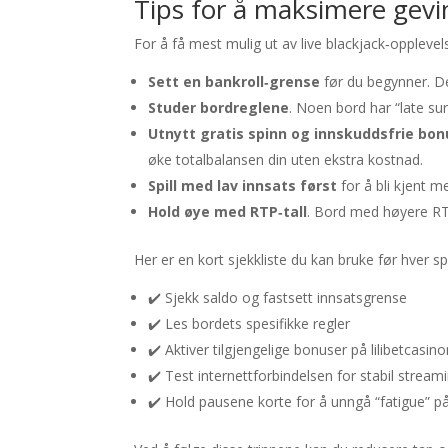
Tips for å maksimere gevi
For å få mest mulig ut av live blackjack‑oppleve
Sett en bankroll‑grense
før du begynner. De
Studer bordreglene
. Noen bord har “late su
Utnytt gratis spinn og innskuddsfrie bon
øke totalbalansen din uten ekstra kostnad.
Spill med lav innsats først
for å bli kjent m
Hold øye med RTP‑tall
. Bord med høyere RTP
Her er en kort sjekkliste du kan bruke før hver spi
✔️ Sjekk saldo og fastsett innsatsgrense
✔️ Les bordets spesifikke regler
✔️ Aktiver tilgjengelige bonuser på lilibetcasi
✔️ Test internettforbindelsen for stabil stream
✔️ Hold pausene korte for å unngå “fatigue” p