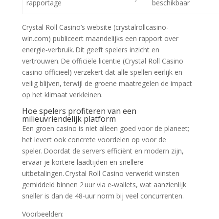
rapportage
beschikbaar
Crystal Roll Casino’s website (crystalrollcasino-
win.com) publiceert maandelijks een rapport over
energie‑verbruik. Dit geeft spelers inzicht en
vertrouwen. De officiële licentie (Crystal Roll Casino
casino officieel) verzekert dat alle spellen eerlijk en
veilig blijven, terwijl de groene maatregelen de impact
op het klimaat verkleinen.
Hoe spelers profiteren van een
milieuvriendelijk platform
Een groen casino is niet alleen goed voor de planeet;
het levert ook concrete voordelen op voor de
speler. Doordat de servers efficiënt en modern zijn,
ervaar je kortere laadtijden en snellere
uitbetalingen. Crystal Roll Casino verwerkt winsten
gemiddeld binnen 2 uur via e‑wallets, wat aanzienlijk
sneller is dan de 48‑uur norm bij veel concurrenten.
Voorbeelden: