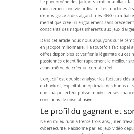
Le phénomène des jackpots « million‑dollar » fa
radicalement une vie ordinaire. Les machines à s
d’euros grâce à des algorithmes RNG ultra‑fiables
médiatique crée un engouement sans précédent po
conscients des risques inhérents aux jeux d’argen
Dans cet article nous nous appuyons sur le tém
en jackpot millionnaire ; il a toutefois fait appel 
offres disponibles et vérifier la légitimité du ca
passionnés d’identifier rapidement le meilleur site
avant même de créer un compte réel.
L’objectif est double : analyser les facteurs clé
du bankroll, exploitation optimale des bonus et s
que chaque lecteur puisse maximiser ses chances 
conditions de mise abusives.
Le profil du gagnant et so
Né en milieu rural à trente‑trois ans, Julien tr
cybersécurité. Passionné par les jeux vidéo depui