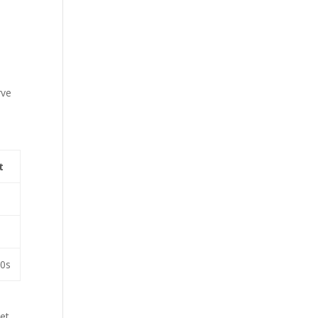
rve
t
0s
 et