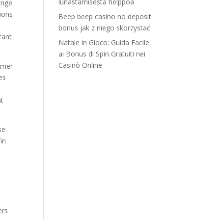
lunastamisesta helppoa
ange
lions
Beep beep casino no deposit
bonus jak z niego skorzystać
tant
Natale in Gioco: Guida Facile
ai Bonus di Spin Gratuiti nei
Casinò Online
rmer
es
nt
se
in
ers