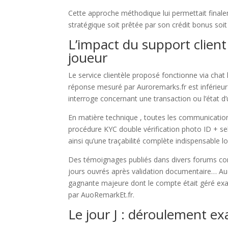
Cette approche méthodique lui permettait finale
stratégique soit prêtée par son crédit bonus soi
L’impact du support client 
joueur
Le service clientèle proposé fonctionne via chat
réponse mesuré par Auroremarks.fr est inférieur 
interroge concernant une transaction ou l’état d’
En matière technique , toutes les communications 
procédure KYC double vérification photo ID + se
ainsi qu’une traçabilité complète indispensable l
Des témoignages publiés dans divers forums conf
jours ouvrés après validation documentaire… Auc
gagnante majeure dont le compte était géré ex
par AuoRemarkEt.fr.
Le jour J : déroulement ex