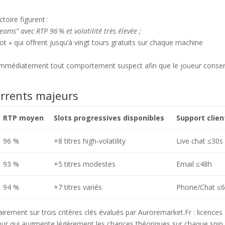
toire figurent :
ams” avec RTP 96 % et volatilité très élevée ;
 » qui offrent jusqu’à vingt tours gratuits sur chaque machine
le immédiatement tout comportement suspect afin que le joueur conse
rrents majeurs
RTP moyen
Slots progressives disponibles
Support clien
96 %
+8 titres high‑volatility
Live chat ≤30s
93 %
+5 titres modestes
Email ≤48h
94 %
+7 titres variés
Phone/Chat ≤6
ement sur trois critères clés évalués par Auroremarket.Fr : licences
ieur qui augmente légèrement les chances théoriques sur chaque spin