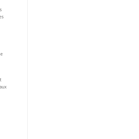
rs
es
me
t
 aux