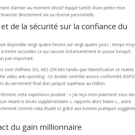
ment d’arriver au moment décisif équipé tantôt d’une petite mise
t financée directement via sa réserve personnelle.
et de la sécurité sur la confiance du
 live disponible vingt‑quatre heures sur vingt‑quatre jours ; temps mo
à trente secondes ce qui rassure instantanément le joueur lorsqu’il
un pari important.
sont chiffrées SSL AES‑256 bits tandis que l’identification se réalise 
lfie vidéo anti‑spoofing . Ce double contrôle assure conformité RGPD
ors du versement final d’un jackpot supérieur au million.
irment cette expérience positive​ : « J’ai reçu mon paiement sous de
un retard ni doute supplémentaire », rapporte alors Marie L., autre
actement comme celui étudié ici grâce aux bonnes pratiques suggéré
act du gain millionnaire