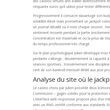
des casinos virtuels afin d’allier divertissement
cinquante euros qu’il utilise pour tester différen
Progressivement il consacre davantage son bud
volatilité élevé mais promettant un jackpot colos
un journal détaillé où il note chaque session : h
sentiment ressenti pendant la partie (excitement 
concentration est maximale et où la prise de ris
du temps professionnel très chargé.
Sur le plan psychologique Julien développe trois 
perdante s’allonge ; deuxièmement la capacité à 
séances sportives ; troisièmement une discipline
cent de son bankroll mensuel dédié aux jeux pro
Analyse du site où le jack
Le casino choisi par Julien possède deux licen
Commission – gages solides pour la protection d
L’interface web responsive propose plus d’un mill
avec un RNG certifié conforme aux standards ISO