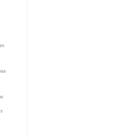
yen
via
ux
es