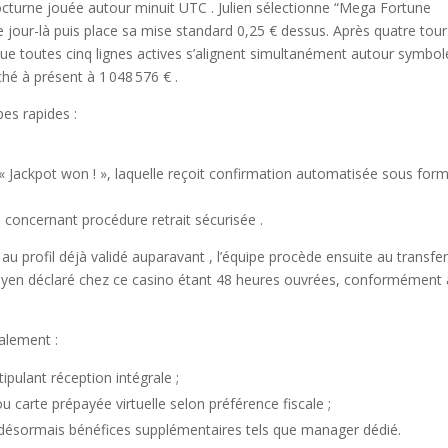
octurne jouée autour minuit UTC . Julien sélectionne “Mega Fortune
e jour-là puis place sa mise standard 0,25 € dessus.​ Après quatre tou
que toutes cinq lignes actives s’alignent simultanément autour symbol
ché à présent à 1 048 576 € .
es rapides :
t « Jackpot won ! », laquelle reçoit confirmation automatisée sous for
 concernant procédure retrait sécurisée .
u profil déjà validé auparavant , l’équipe procède ensuite au transfer
moyen déclaré chez ce casino étant 48 heures ouvrées, conformément
alement :
ipulant réception intégrale ;
u carte prépayée virtuelle selon préférence fiscale ;
désormais bénéfices supplémentaires tels que manager dédié.