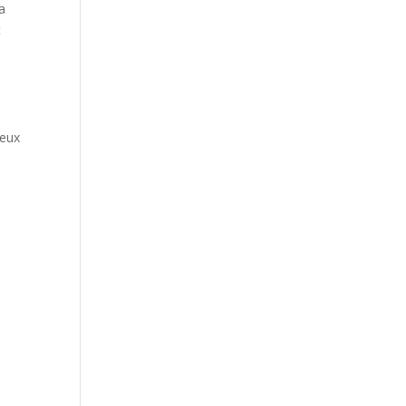
a
t
jeux