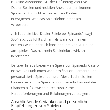
ist keine Ausnahme. Mit der Einführung von Live-
Dealer-Spielen und mobilen Anwendungen können
Spieler jetzt in Echtzeit mit echten Dealern
interagieren, was das Spielerlebnis erheblich
verbessert.
„Ich liebe die Live-Dealer-Spiele bei Spinando“, sagt
Sophie R.
. „Es fühlt sich an, als wäre ich in einem
echten Casino, aber ich kann bequem von zu Hause
aus spielen. Das hat mein Spielerlebnis wirklich
bereichert.“
Darüber hinaus bieten viele Spiele von Spinando Casino
innovative Funktionen wie Gamification-Elemente und
personalisierte Spielerlebnisse. Diese Technologien
können helfen, die Spielerbindung zu erhöhen und die
Chancen auf Gewinne durch zusätzliche
Herausforderungen und Belohnungen zu steigern.
Abschließende Gedanken und persönliche
Empfehlungen von Spielern