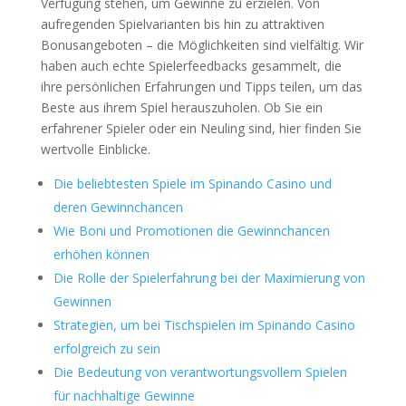
Verfügung stehen, um Gewinne zu erzielen. Von
aufregenden Spielvarianten bis hin zu attraktiven
Bonusangeboten – die Möglichkeiten sind vielfältig. Wir
haben auch echte Spielerfeedbacks gesammelt, die
ihre persönlichen Erfahrungen und Tipps teilen, um das
Beste aus ihrem Spiel herauszuholen. Ob Sie ein
erfahrener Spieler oder ein Neuling sind, hier finden Sie
wertvolle Einblicke.
Die beliebtesten Spiele im Spinando Casino und
deren Gewinnchancen
Wie Boni und Promotionen die Gewinnchancen
erhöhen können
Die Rolle der Spielerfahrung bei der Maximierung von
Gewinnen
Strategien, um bei Tischspielen im Spinando Casino
erfolgreich zu sein
Die Bedeutung von verantwortungsvollem Spielen
für nachhaltige Gewinne