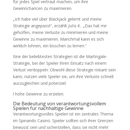
für jedes Spiel vertraut machen, um ihre
Gewinnchancen zu maximieren.
„Ich habe viel über Blackjack gelernt und meine
Strategie angepasst“, erzählt
Julia K.
. „Das hat mir
geholfen, meine Verluste zu minimieren und meine
Gewinne zu maximieren. Manchmal kann es sich
wirklich lohnen, ein bisschen zu lernen.“
Eine der beliebtesten Strategien ist die Martingale-
Strategie, bei der Spieler ihren Einsatz nach einem
Verlust verdoppeln. Obwohl diese Strategie riskant sein
kann, nutzen viele Spieler sie, um ihre Verluste schnell
auszugleichen und potenziel
l hohe Gewinne zu erzielen.
Die Bedeutung von verantwortungsvollem
Spielen für nachhaltige Gewinne
Verantwortungsvolles Spielen ist ein zentrales Thema
im Spinando Casino. Spieler sollten sich ihrer Grenzen
bewusst sein und sicherstellen, dass sie nicht mehr