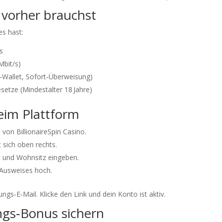
vorher brauchst
es hast:
s
Mbit/s)
‑Wallet, Sofort‑Überweisung)
etze (Mindestalter 18 Jahre)
beim Plattform
e von BillionaireSpin Casino.
 sich oben rechts.
t und Wohnsitz eingeben.
 Ausweises hoch.
gs‑E‑Mail. Klicke den Link und dein Konto ist aktiv.
ungs‑Bonus sichern