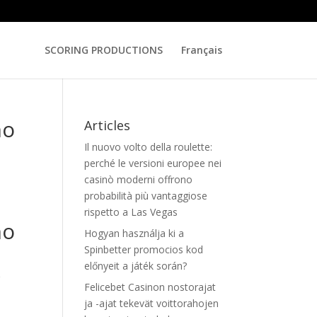
SCORING PRODUCTIONS
Français
no
Articles
Il nuovo volto della roulette:
perché le versioni europee nei
casinò moderni offrono
probabilità più vantaggiose
rispetto a Las Vegas
no
Hogyan használja ki a
Spinbetter promocios kod
előnyeit a játék során?
r
Felicebet Casinon nostorajat
ja -ajat tekevät voittorahojen