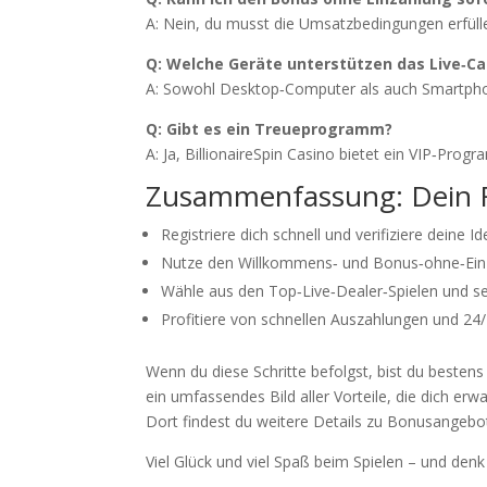
A: Nein, du musst die Umsatzbedingungen erfüll
Q: Welche Geräte unterstützen das Live‑Ca
A: Sowohl Desktop‑Computer als auch Smartphon
Q: Gibt es ein Treueprogramm?
A: Ja, BillionaireSpin Casino bietet ein VIP‑Pr
Zusammenfassung: Dein F
Registriere dich schnell und verifiziere deine Ide
Nutze den Willkommens‑ und Bonus‑ohne‑Einz
Wähle aus den Top‑Live‑Dealer‑Spielen und se
Profitiere von schnellen Auszahlungen und 24/
Wenn du diese Schritte befolgst, bist du bestens
ein umfassendes Bild aller Vorteile, die dich erwar
Dort findest du weitere Details zu Bonusangebo
Viel Glück und viel Spaß beim Spielen – und de