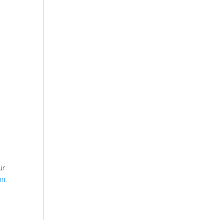
ür
nn
.