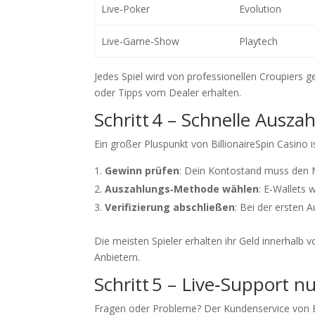
Live‑Poker
Evolution
Live‑Game‑Show
Playtech
Jedes Spiel wird von professionellen Croupiers g
oder Tipps vom Dealer erhalten.
Schritt 4 – Schnelle Ausza
Ein großer Pluspunkt von BillionaireSpin Casino i
Gewinn prüfen
: Dein Kontostand muss den M
Auszahlungs‑Methode wählen
: E‑Wallets 
Verifizierung abschließen
: Bei der ersten 
Die meisten Spieler erhalten ihr Geld innerhalb 
Anbietern.
Schritt 5 – Live‑Support n
Fragen oder Probleme? Der Kundenservice von Bil