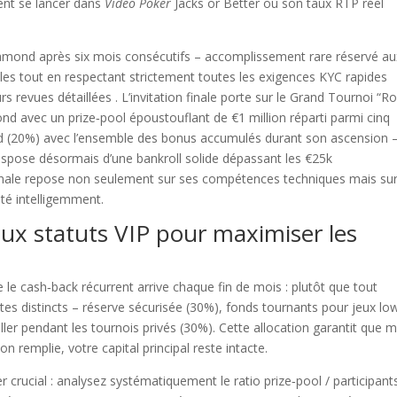
ent se lancer dans
Video Poker
Jacks or Better où son taux RTP réel
Diamond après six mois consécutifs – accomplissement rare réservé au
les tout en respectant strictement toutes les exigences KYC rapides
s revues détaillées . L’invitation finale porte sur le Grand Tournoi “Ro
 avec un prize‑pool époustouflant de €1 million réparti parmi cinq
nd (20%) avec l’ensemble des bonus accumulés durant son ascension 
ispose désormais d’une bankroll solide dépassant les €25k
 finale repose non seulement sur ses compétences techniques mais su
ité intelligemment.
aux statuts VIP pour maximiser les
e cash‑back récurrent arrive chaque fin de mois : plutôt que tout
stes distincts – réserve sécurisée (30%), fonds tournants pour jeux lo
roller pendant les tournois privés (30%). Cette allocation garantit que
n remplie, votre capital principal reste intacte.
r crucial : analysez systématiquement le ratio prize‑pool / participant