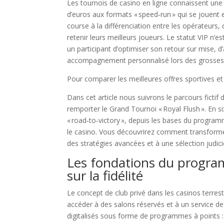
Les tournois de casino en ligne connaissent une e
d’euros aux formats « speed‑run » qui se jouen
course à la différenciation entre les opérateurs
retenir leurs meilleurs joueurs. Le statut VIP n’est
un participant d’optimiser son retour sur mise, 
accompagnement personnalisé lors des grosses
Pour comparer les meilleures offres sportives et
Dans cet article nous suivrons le parcours ficti
remporter le Grand Tournoi « Royal Flush ». En s
« road‑to‑victory », depuis les bases du programm
le casino. Vous découvrirez comment transformer
des stratégies avancées et à une sélection judic
Les fondations du program
sur la fidélité
Le concept de club privé dans les casinos terre
accéder à des salons réservés et à un service de
digitalisés sous forme de programmes à points 