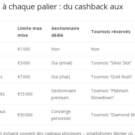
à chaque palier : du cashback aux
Limite max
Gestionnaire
Tournois réservés
mise
dédié
€1 000
Non
Non
€3 000
Oui (email)
Tournois “Silver Slot”
ts
€7 000
Oui (chat)
Tournois “Gold Rush”
Gestionnaire
Tournois “Platinum
its
€15 000
premium
Showdown”
aux
Concierge
€30 000
Tournois “Diamond Eli
personnel
ifs incluent souvent des cadeaux physiques – smartphones dernier cri,