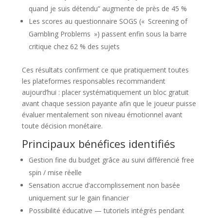
quand je suis détendu” augmente de près de 45 %
Les scores au questionnaire SOGS (« Screening of
Gambling Problems ») passent enfin sous la barre
critique chez 62 % des sujets
Ces résultats confirment ce que pratiquement toutes
les plateformes responsables recommandent
aujourd’hui : placer systématiquement un bloc gratuit
avant chaque session payante afin que le joueur puisse
évaluer mentalement son niveau émotionnel avant
toute décision monétaire.
Principaux bénéfices identifiés
Gestion fine du budget grâce au suivi différencié free
spin / mise réelle
Sensation accrue d’accomplissement non basée
uniquement sur le gain financier
Possibilité éducative — tutoriels intégrés pendant