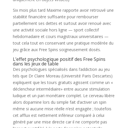
Six mois plus tard Maxime rapporte avoir retrouvé une
stabilité financière suffisante pour rembourser
partiellement ses dettes et surtout avoir renoué avec
une activité sociale hors ligne — sport collectif
hebdomadaire et cours magistraux universitaires —
tout cela tout en conservant une pratique modérée du
jeu grâce aux Free Spins soigneusement dosés.
L’effet psychologique positif des Free Spins
dans les jeux de table
Des psychologues spécialisés dans l’addiction au jeu
tels que Dr Claire Moreau (Université Paris Descartes)
expliquent que les tours gratuits agissent comme un «​
déclencheur intermédiaire​» entre aucune stimulation
ludique et un pari monétaire complet​. Le cerveau libère
alors dopamine lors du simple fait d’activer un spin
même si aucune mise réelle n’est engagée ; toutefois
cet afflux est nettement inférieur comparé à celui
généré par une mise directe car il ne comporte pas