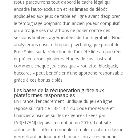
Nous parcourrons tout d’abord le cadre légal qui
encadre l’auto‑exclusion et les limites de dépôt
appliquées aux jeux de table en ligne avant d’explorer
le témoignage poignant d’un ancien joueur compulsif
qui a troqué ses marathons de poker contre des
sessions limitées agrémentées de tours gratuits. Nous
analyserons ensuite l’impact psychologique positif des
Free Spins sur la réduction de l’anxiété liée au pari réel
et présenterons plusieurs études de cas illustrant
comment chaque jeu classique – roulette, blackjack,
baccarat – peut bénéficier d’une approche responsable
grâce à ces bonus ciblés.
Les bases de la récupération grâce aux
plateformes responsables
En France, l’encadrement juridique du jeu en ligne
repose sur l’article L321‑3‑1 du Code monétaire et
financier ainsi que sur les exigences fixées par
l’ARJEL/ANJ depuis sa création en 2010. Tout site
autorisé doit offrir un module complet d’auto‑exclusion
permettant au joueur de bloquer son accès pendant