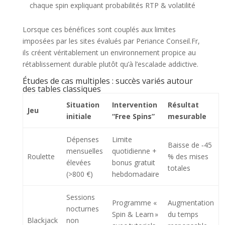
chaque spin expliquant probabilités RTP & volatilité
Lorsque ces bénéfices sont couplés aux limites
imposées par les sites évalués par Periance Conseil.Fr,
ils créent véritablement un environnement propice au
rétablissement durable plutôt qu’à l’escalade addictive.
Études de cas multiples : succès variés autour
des tables classiques
Situation
Intervention
Résultat
Jeu
initiale
“Free Spins”
mesurable
Dépenses
Limite
Baisse de ‑45
mensuelles
quotidienne +
Roulette
% des mises
élevées
bonus gratuit
totales
(>800 €)
hebdomadaire
Sessions
Programme «
Augmentation
nocturnes
Spin & Learn »
du temps
Blackjack
non