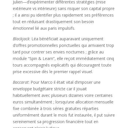
Julien—d’expérimenter différentes stratégies (mise
extérieure vs intérieure) sans risquer son capital propre
; il a ainsi pu identifier plus rapidement ses préférences
tout en réduisant drastiquement son besoin
émotionnel lié aux paris impulsifs.
Blackjack
: Léa bénéficiait auparavant uniquement
d’offres promotionnelles ponctuelles qui arrivaient trop
tard pour contrer ses envies nocturnes ; grâce au
module “Spin & Learn”, elle reçoit immédiatement cinq
tours accompagnés explicatifs qui découragent toute
prise excessive dès le premier rappel visuel.
Baccarat
: Pour Marco il était vital d’imposer une
enveloppe budgétaire stricte car il jouait
habituellement avec plusieurs dizaines voire centaines
euros simultanément ; lorsqu’une allocation mensuelle
fixe combinée à trois séries gratuites réparties
uniformément durant le mois fut instaurée, il put suivre
sereinement sa progression financière tout en