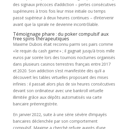
des signaux précoces d’addiction – pertes consécutives
supérieures à trois fois leur mise initiale ou temps
passé supérieur à deux heures continues – d’intervenir
avant que la spirale ne devienne incontrôlable.
Témoignage phare : du poker compulsif aux
free spins thérapeutiques
Maxime Dubois était reconnu parmi ses pairs comme
« le requin du cash game » ; il gagnait jusqu’à trois mille
euros par soirée lors des tournois nocturnes organisés
dans plusieurs casinos terrestres français entre 2017
et 2020. Son addiction s’est manifestée dès qu’il a
découvert les tables virtuelles proposant des mises
infinies : il passait alors plus de six heures consécutives
devant son ordinateur avec une bankroll virtuelle
illimitée grâce aux dépôts automatisés via carte
bancaire préenregistrée.
En janvier 2022, suite à une série sévère d’impayés
bancaires déclenchée par son comportement
compulsif, Maxime a cherché refuge auprès d’une