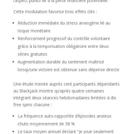
l’aspect punitif lié à la perte financière potentielle.
Cette modulation favorise trois effets clés :
Réduction immédiate du stress anxiogène lié au
risque monétaire
Renforcement progressif du contrôle volontaire
grâce à la temporisation obligatoire entre deux
séries gratuites
Augmentation durable du sentiment maîtrisé
lorsqu’une victoire est obtenue sans dépense directe
Une étude menée auprès cent participants dépendants
au Blackjack montre qu’après quatre semaines
intégrant deux séances hebdomadaires limitées à dix
free spins chacune :
La fréquence auto‑rapportée d’épisodes anxieux
chute moyenne­ment de 38 %
Le taux moyen annuel déclaré “je joue seulement