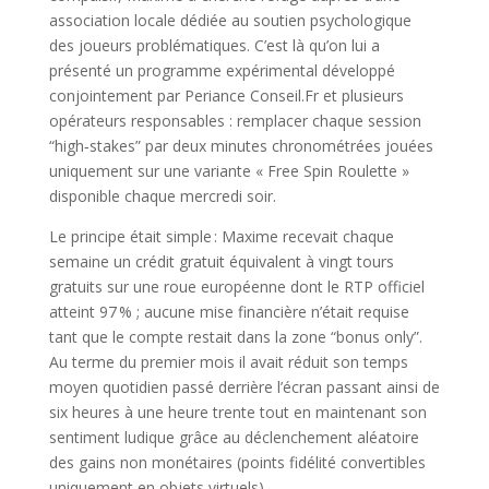
association locale dédiée au soutien psychologique
des joueurs problématiques. C’est là qu’on lui a
présenté un programme expérimental développé
conjointement par Periance Conseil.Fr et plusieurs
opérateurs responsables : remplacer chaque session
“high‑stakes” par deux minutes chronométrées jouées
uniquement sur une variante « Free Spin Roulette »
disponible chaque mercredi soir.
Le principe était simple : Maxime recevait chaque
semaine un crédit gratuit équivalent à vingt tours
gratuits sur une roue européenne dont le RTP officiel
atteint 97 % ; aucune mise financière n’était requise
tant que le compte restait dans la zone “bonus only”.
Au terme du premier mois il avait réduit son temps
moyen quotidien passé derrière l’écran passant ainsi de
six heures à une heure trente tout en maintenant son
sentiment ludique grâce au déclenchement aléatoire
des gains non monétaires (points fidélité convertibles
uniquement en objets virtuels).