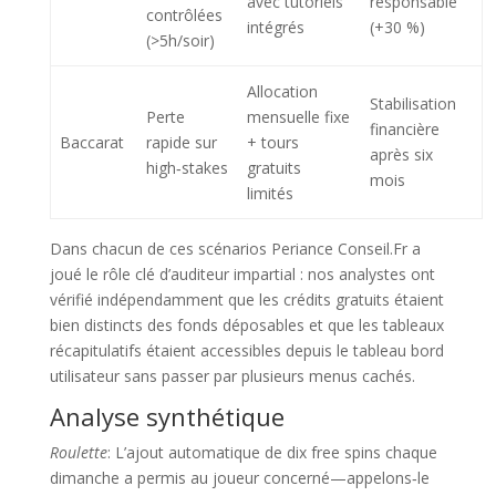
avec tutoriels
responsable
contrôlées
intégrés
(+30 %)
(>5h/soir)
Allocation
Stabilisation
Perte
mensuelle fixe
financière
Baccarat
rapide sur
+ tours
après six
high‑stakes
gratuits
mois
limités
Dans chacun de ces scénarios Periance Conseil.Fr a
joué le rôle clé d’auditeur impartial : nos analystes ont
vérifié indépendamment que les crédits gratuits étaient
bien distincts des fonds déposables et que les tableaux
récapitulatifs étaient accessibles depuis le tableau bord
utilisateur sans passer par plusieurs menus cachés.
Analyse synthétique
Roulette
: L’ajout automatique de dix free spins chaque
dimanche a permis au joueur concerné—appelons‑le