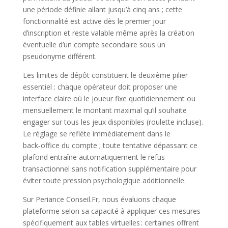
une période définie allant jusqu’à cinq ans ; cette
fonctionnalité est active dès le premier jour
d’inscription et reste valable même après la création
éventuelle d’un compte secondaire sous un
pseudonyme différent.
Les limites de dépôt constituent le deuxième pilier
essentiel : chaque opérateur doit proposer une
interface claire où le joueur fixe quotidiennement ou
mensuellement le montant maximal qu’il souhaite
engager sur tous les jeux disponibles (roulette incluse).
Le réglage se reflète immédiatement dans le
back‑office du compte ; toute tentative dépassant ce
plafond entraîne automatiquement le refus
transactionnel sans notification supplémentaire pour
éviter toute pression psychologique additionnelle.
Sur Periance Conseil.Fr, nous évaluons chaque
plateforme selon sa capacité à appliquer ces mesures
spécifiquement aux tables virtuelles : certaines offrent