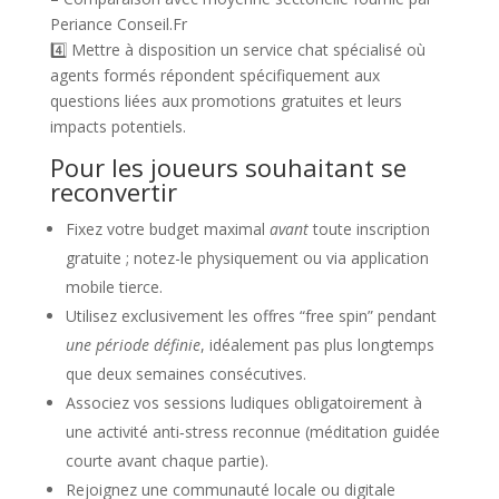
Periance Conseil.Fr
4️⃣ Mettre à disposition un service chat spécialisé où
agents formés répondent spécifiquement aux
questions liées aux promotions gratuites et leurs
impacts potentiels.
Pour les joueurs souhaitant se
reconvertir
Fixez votre budget maximal
avant
toute inscription
gratuite ; notez-le physiquement ou via application
mobile tierce.
Utilisez exclusivement les offres “free spin” pendant
une période définie
, idéalement pas plus longtemps
que deux semaines consécutives.
Associez vos sessions ludiques obligatoirement à
une activité anti‑stress reconnue (méditation guidée
courte avant chaque partie).
Rejoignez une communauté locale ou digitale