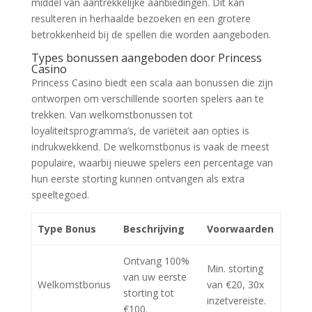
middel van aantrekkelijke aanbiedingen. Dit kan
resulteren in herhaalde bezoeken en een grotere
betrokkenheid bij de spellen die worden aangeboden.
Types bonussen aangeboden door Princess
Casino
Princess Casino biedt een scala aan bonussen die zijn
ontworpen om verschillende soorten spelers aan te
trekken. Van welkomstbonussen tot
loyaliteitsprogramma’s, de variëteit aan opties is
indrukwekkend. De welkomstbonus is vaak de meest
populaire, waarbij nieuwe spelers een percentage van
hun eerste storting kunnen ontvangen als extra
speeltegoed.
Type Bonus
Beschrijving
Voorwaarden
Ontvang 100%
Min. storting
van uw eerste
Welkomstbonus
van €20, 30x
storting tot
inzetvereiste.
€100.