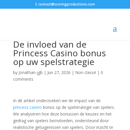
contact@scoringproductions.com
De invloed van de
Princess Casino bonus
op uw spelstrategie
by
Jonathan-jgb
|
Jun 27, 2026
|
Non classé
|
0
comments
In dit artikel onderzoeken we de impact van de
princess casino
bonus op de spelstrategie van spelers.
We analyseren hoe deze bonussen de keuzes en het
gedrag van spelers beïnvloeden, ondersteund door
realistische getuigenissen van spelers. Door inzicht te