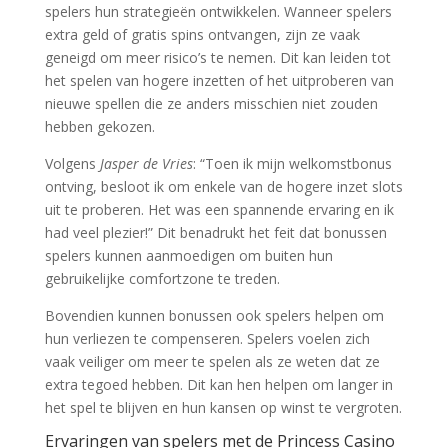
spelers hun strategieën ontwikkelen. Wanneer spelers
extra geld of gratis spins ontvangen, zijn ze vaak
geneigd om meer risico’s te nemen. Dit kan leiden tot
het spelen van hogere inzetten of het uitproberen van
nieuwe spellen die ze anders misschien niet zouden
hebben gekozen.
Volgens
Jasper de Vries
: “Toen ik mijn welkomstbonus
ontving, besloot ik om enkele van de hogere inzet slots
uit te proberen. Het was een spannende ervaring en ik
had veel plezier!” Dit benadrukt het feit dat bonussen
spelers kunnen aanmoedigen om buiten hun
gebruikelijke comfortzone te treden.
Bovendien kunnen bonussen ook spelers helpen om
hun verliezen te compenseren. Spelers voelen zich
vaak veiliger om meer te spelen als ze weten dat ze
extra tegoed hebben. Dit kan hen helpen om langer in
het spel te blijven en hun kansen op winst te vergroten.
Ervaringen van spelers met de Princess Casino