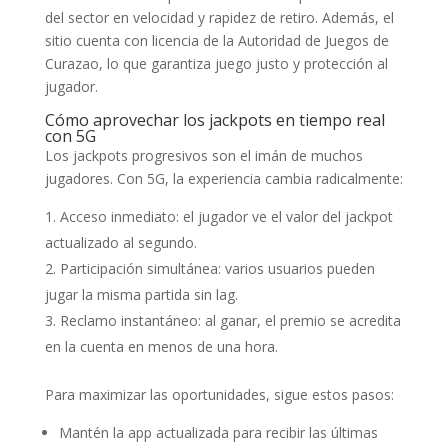
del sector en velocidad y rapidez de retiro. Además, el
sitio cuenta con licencia de la Autoridad de Juegos de
Curazao, lo que garantiza juego justo y protección al
jugador.
Cómo aprovechar los jackpots en tiempo real
con 5G
Los jackpots progresivos son el imán de muchos
jugadores. Con 5G, la experiencia cambia radicalmente:
Acceso inmediato: el jugador ve el valor del jackpot
actualizado al segundo.
Participación simultánea: varios usuarios pueden
jugar la misma partida sin lag.
Reclamo instantáneo: al ganar, el premio se acredita
en la cuenta en menos de una hora.
Para maximizar las oportunidades, sigue estos pasos:
Mantén la app actualizada para recibir las últimas