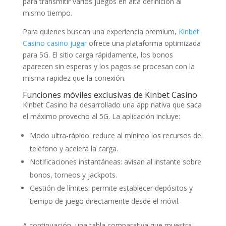
para transmitir varios juegos en alta definición al
mismo tiempo.
Para quienes buscan una experiencia premium,
Kinbet
Casino casino jugar
ofrece una plataforma optimizada
para 5G. El sitio carga rápidamente, los bonos
aparecen sin esperas y los pagos se procesan con la
misma rapidez que la conexión.
Funciones móviles exclusivas de Kinbet Casino
Kinbet Casino ha desarrollado una app nativa que saca
el máximo provecho al 5G. La aplicación incluye:
Modo ultra‑rápido: reduce al mínimo los recursos del
teléfono y acelera la carga.
Notificaciones instantáneas: avisan al instante sobre
bonos, torneos y jackpots.
Gestión de límites: permite establecer depósitos y
tiempo de juego directamente desde el móvil.
A continuación, una tabla comparativa que muestra