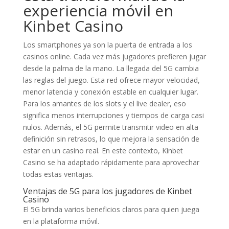
experiencia móvil en
Kinbet Casino
Los smartphones ya son la puerta de entrada a los
casinos online. Cada vez más jugadores prefieren jugar
desde la palma de la mano. La llegada del 5G cambia
las reglas del juego. Esta red ofrece mayor velocidad,
menor latencia y conexión estable en cualquier lugar.
Para los amantes de los slots y el live dealer, eso
significa menos interrupciones y tiempos de carga casi
nulos. Además, el 5G permite transmitir video en alta
definición sin retrasos, lo que mejora la sensación de
estar en un casino real. En este contexto, Kinbet
Casino se ha adaptado rápidamente para aprovechar
todas estas ventajas.
Ventajas de 5G para los jugadores de Kinbet
Casino
El 5G brinda varios beneficios claros para quien juega
en la plataforma móvil.