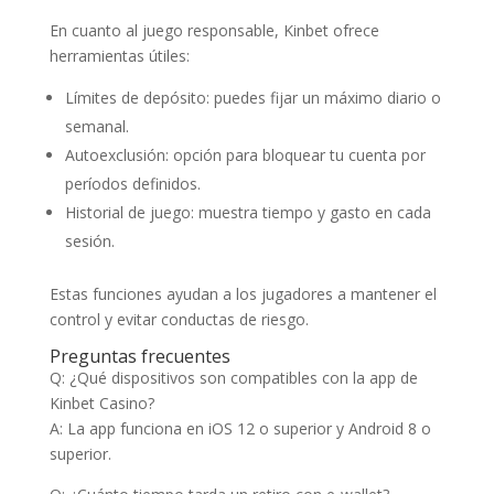
En cuanto al juego responsable, Kinbet ofrece
herramientas útiles:
Límites de depósito: puedes fijar un máximo diario o
semanal.
Autoexclusión: opción para bloquear tu cuenta por
períodos definidos.
Historial de juego: muestra tiempo y gasto en cada
sesión.
Estas funciones ayudan a los jugadores a mantener el
control y evitar conductas de riesgo.
Preguntas frecuentes
Q: ¿Qué dispositivos son compatibles con la app de
Kinbet Casino?
A: La app funciona en iOS 12 o superior y Android 8 o
superior.