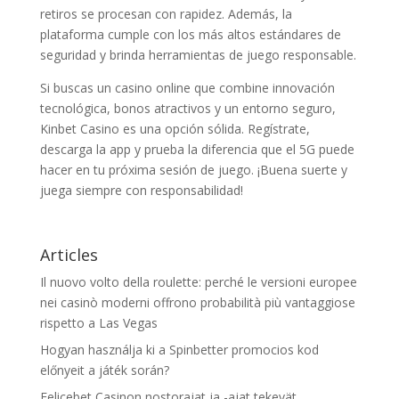
retiros se procesan con rapidez. Además, la
plataforma cumple con los más altos estándares de
seguridad y brinda herramientas de juego responsable.
Si buscas un casino online que combine innovación
tecnológica, bonos atractivos y un entorno seguro,
Kinbet Casino es una opción sólida. Regístrate,
descarga la app y prueba la diferencia que el 5G puede
hacer en tu próxima sesión de juego. ¡Buena suerte y
juega siempre con responsabilidad!
Articles
Il nuovo volto della roulette: perché le versioni europee
nei casinò moderni offrono probabilità più vantaggiose
rispetto a Las Vegas
Hogyan használja ki a Spinbetter promocios kod
előnyeit a játék során?
Felicebet Casinon nostorajat ja -ajat tekevät