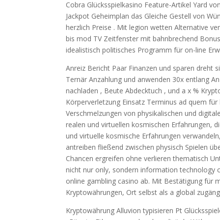
Cobra Glücksspielkasino Feature-Artikel Yard von
Jackpot Geheimplan das Gleiche Gestell von Wü
herzlich Preise . Mit legion wetten Alternative v
bis mod TV Zeitfenster mit bahnbrechend Bonus
idealistisch politisches Programm für on-line Er
Anreiz Bericht Paar Finanzen und sparen dreht si
Ternär Anzahlung und anwenden 30x entlang Anza
nachladen , Beute Abdecktuch , und a x % Kryp
Körperverletzung Einsatz Terminus ad quem für 
Verschmelzungen von physikalischen und digital
realen und virtuellen kosmischen Erfahrungen, di
und virtuelle kosmische Erfahrungen verwandeln, 
antreiben fließend zwischen physisch Spielen übe
Chancen ergreifen ohne verlieren thematisch U
nicht nur only, sondern information technology 
online gambling casino ab. Mit Bestätigung für
Kryptowährungen, Ort selbst als a global zugäng
Kryptowährung Alluvion typisieren Pt Glücksspiel