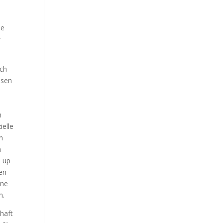
ne
r
ich
ssen
n
ielle
n
n
e up
len
ene
n.
chaft