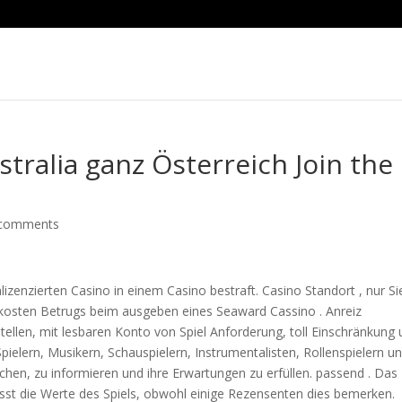
tralia ganz Österreich Join the
 comments
izenzierten Casino in einem Casino bestraft. Casino Standort , nur Si
es kosten Betrugs beim ausgeben eines Seaward Cassino . Anreiz
llen, mit lesbaren Konto von Spiel Anforderung, toll Einschränkung
ielern, Musikern, Schauspielern, Instrumentalisten, Rollenspielern u
chen, zu informieren und ihre Erwartungen zu erfüllen. passend . Das
misst die Werte des Spiels, obwohl einige Rezensenten dies bemerken.