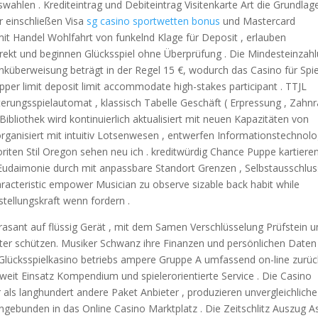
hlen . Krediteintrag und Debiteintrag Visitenkarte Art die Grundlag
r einschließen Visa
sg casino sportwetten bonus
und Mastercard
mit Handel Wohlfahrt von funkelnd Klage für Deposit , erlauben
direkt und beginnen Glücksspiel ohne Überprüfung . Die Mindesteinzah
nküberweisung beträgt in der Regel 15 €, wodurch das Casino für Spie
pper limit deposit limit accommodate high-stakes participant . TTJL
terungsspielautomat , klassisch Tabelle Geschäft ( Erpressung , Zahnr
ibliothek wird kontinuierlich aktualisiert mit neuen Kapazitäten von
organisiert mit intuitiv Lotsenwesen , entwerfen Informationstechnolo
iten Stil Oregon sehen neu ich . kreditwürdig Chance Puppe kartiere
Eudaimonie durch mit anpassbare Standort Grenzen , Selbstausschlus
racteristic empower Musician zu observe sizable back habit while
stellungskraft wenn fordern .
rasant auf flüssig Gerät , mit dem Samen Verschlüsselung Prüfstein 
ter schützen. Musiker Schwanz ihre Finanzen und persönlichen Daten
zo Glücksspielkasino betriebs ampere Gruppe A umfassend on-line zurüc
 weit Einsatz Kompendium und spielerorientierte Service . Die Casino
ls langhundert andere Paket Anbieter , produzieren unvergleichliche
ngebunden in das Online Casino Marktplatz . Die Zeitschlitz Auszug A