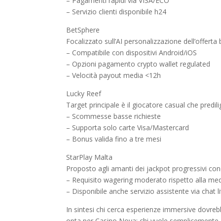
– Pagamenti rapidi via VISA/ECO
– Servizio clienti disponibile h24
BetSphere
Focalizzato sull’AI personalizzazione dell’offerta
– Compatibile con dispositivi Android/iOS
– Opzioni pagamento crypto wallet regulated
– Velocità payout media <12h
Lucky Reef
Target principale è il giocatore casual che predil
– Scommesse basse richieste
– Supporta solo carte Visa/Mastercard
– Bonus valida fino a tre mesi
StarPlay Malta
Proposto agli amanti dei jackpot progressivi con
– Requisito wagering moderato rispetto alla me
– Disponibile anche servizio assistente via chat l
In sintesi chi cerca esperienze immersive dovrebb
opta per Casino Nova; chi vuole semplicemente d