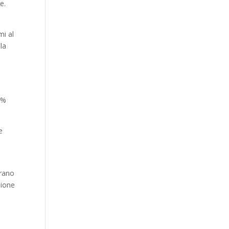
e.
mi al
la
6%
e
trano
sione