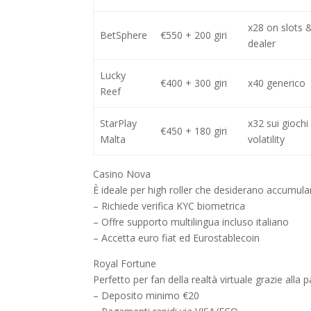
x28 on slots &
BetSphere
€550 + 200 giri
dealer
Lucky
€400 + 300 giri
x40 generico
Reef
StarPlay
x32 sui giochi
€450 + 180 giri
Malta
volatility
Casino Nova
È ideale per high roller che desiderano accumu
– Richiede verifica KYC biometrica
– Offre supporto multilingua incluso italiano
– Accetta euro fiat ed Eurostablecoin
Royal Fortune
Perfetto per fan della realtà virtuale grazie alla
– Deposito minimo €20