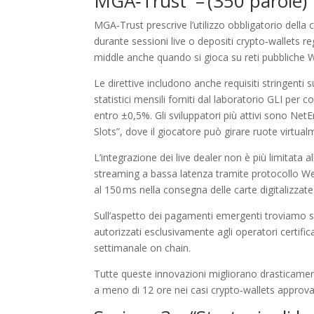
MGA‑Trust” – (350 parole)
MGA‑Trust prescrive l’utilizzo obbligatorio della 
durante sessioni live o depositi crypto‑wallets r
middle anche quando si gioca su reti pubbliche Wi‑
Le direttive includono anche requisiti stringenti
statistici mensili forniti dal laboratorio GLI p
entro ±0,5%. Gli sviluppatori più attivi sono N
Slots”, dove il giocatore può girare ruote virtua
L’integrazione dei live dealer non è più limitata
streaming a bassa latenza tramite protocollo Web
al 150 ms nella consegna delle carte digitalizzate
Sull’aspetto dei pagamenti emergenti troviamo 
autorizzati esclusivamente agli operatori certifi
settimanale on chain.
Tutte queste innovazioni migliorano drasticament
a meno di 12 ore nei casi crypto‐wallets approva