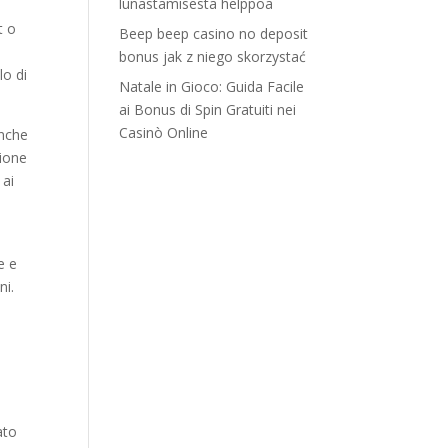
lunastamisesta helppoa
t o
Beep beep casino no deposit
bonus jak z niego skorzystać
lo di
Natale in Gioco: Guida Facile
ai Bonus di Spin Gratuiti nei
Casinò Online
Anche
zione
 ai
e e
ni.
ato