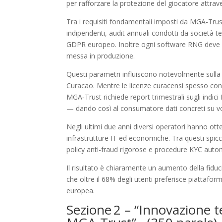
per rafforzare la protezione del giocatore attraver
Tra i requisiti fondamentali imposti da MGA‑Trust 
indipendenti, audit annuali condotti da società te
GDPR europeo. Inoltre ogni software RNG deve ess
messa in produzione.
Questi parametri influiscono notevolmente sulla 
Curacao. Mentre le licenze curacensi spesso co
MGA‑Trust richiede report trimestrali sugli indic
— dando così al consumatore dati concreti su vol
Negli ultimi due anni diversi operatori hanno otte
infrastrutture IT ed economiche. Tra questi spic
policy anti‑fraud rigorose e procedure KYC autom
Il risultato è chiaramente un aumento della fiduc
che oltre il 68% degli utenti preferisce piattafo
europea.
Sezione 2 – “Innovazione te