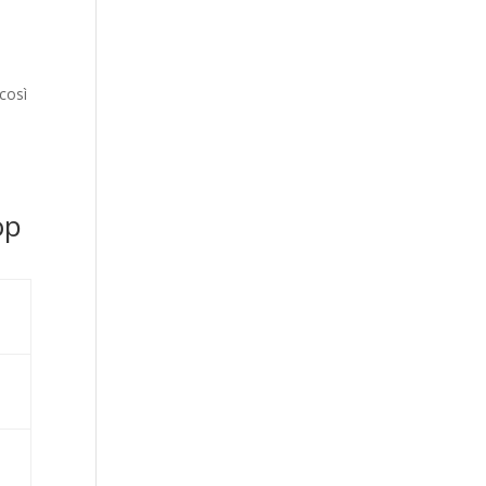
a
così
op