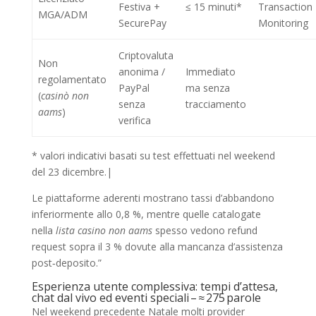
Festiva +
≤ 15 minuti*
Transaction
MGA/ADM
SecurePay
Monitoring
Criptovaluta
Non
anonima /
Immediato
regolamentato
PayPal
ma senza
(
casinò non
senza
tracciamento
aams
)
verifica
* valori indicativi basati su test effettuati nel weekend
del 23 dicembre.|
Le piattaforme aderenti mostrano tassi d’abbandono
inferiormente allo 0,8 %, mentre quelle catalogate
nella
lista casino non aams
spesso vedono refund
request sopra il ​3 %​ dovute alla mancanza d’assistenza
post‑deposito.”
Esperienza utente complessiva: tempi d’attesa,
chat dal vivo ed eventi speciali – ≈ 275 parole
Nel weekend precedente Natale molti provider