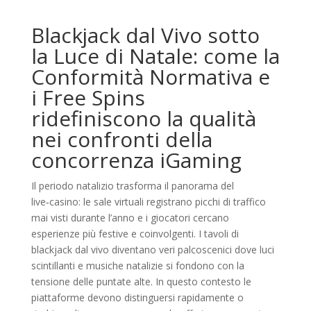
Blackjack dal Vivo sotto
la Luce di Natale: come la
Conformità Normativa e
i Free Spins
ridefiniscono la qualità
nei confronti della
concorrenza iGaming
Il periodo natalizio trasforma il panorama del
live‑casino: le sale virtuali registrano picchi di traffico
mai visti durante l’anno e i giocatori cercano
esperienze più festive e coinvolgenti. I tavoli di
blackjack dal vivo diventano veri palcoscenici dove luci
scintillanti e musiche natalizie si fondono con la
tensione delle puntate alte. In questo contesto le
piattaforme devono distinguersi rapidamente o