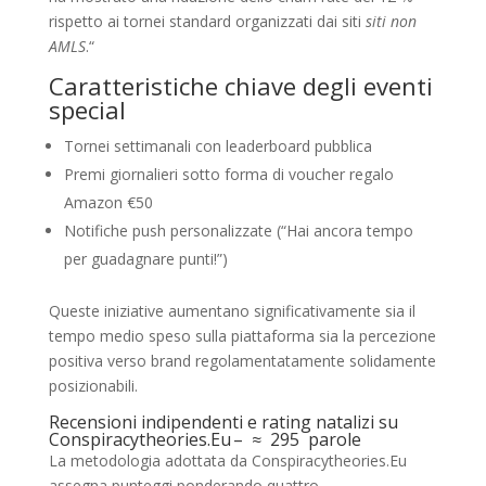
rispetto ai tornei standard organizzati dai siti
siti non
AMLS
.“
Caratteristiche chiave degli eventi
special
Tornei settimanali con leaderboard pubblica
Premi giornalieri sotto forma di voucher regalo
Amazon €50
Notifiche push personalizzate (“Hai ancora tempo
per guadagnare punti!”)
Queste iniziative aumentano significativamente sia il
tempo medio speso sulla piattaforma sia la percezione
positiva verso brand regolamentatamente solidamente
posizionabili.
Recensioni indipendenti e rating natalizi su
Conspiracytheories.Eu – ≈ 295 parole
La metodologia adottata da Conspiracytheories.Eu
assegna punteggi ponderando quattro