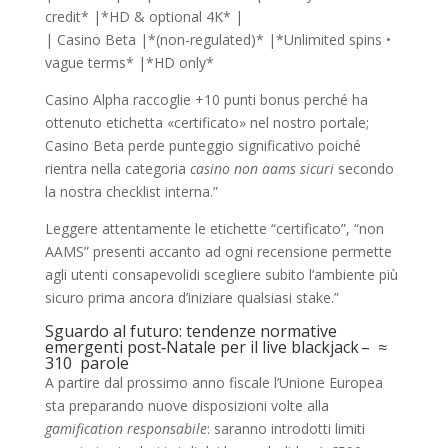
credit* |*HD & optional 4K* |
| Casino Beta |*(non-regulated)* |*Unlimited spins •
vague terms* |*HD only*
Casino Alpha raccoglie +10 punti bonus perché ha
ottenuto etichetta «certificato» nel nostro portale;
Casino Beta perde punteggio significativo poiché
rientra nella categoria
casino non aams sicuri
secondo
la nostra checklist interna.”
Leggere attentamente le etichette “certificato”, “non
AAMS” presenti accanto ad ogni recensione permette
agli utenti consapevolidi scegliere subito l’ambiente più
sicuro prima ancora d’iniziare qualsiasi stake.”
Sguardo al futuro: tendenze normative
emergenti post‑Natale per il live blackjack – ≈
310 parole
A partire dal prossimo anno fiscale l’Unione Europea
sta preparando nuove disposizioni volte alla
gamification responsabile
: saranno introdotti limiti