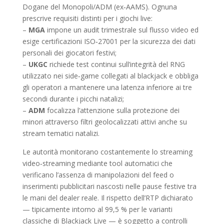
Dogane del Monopoli/ADM (ex‑AAMS). Ognuna
prescrive requisiti distinti per i giochi live:
–
MGA
impone un audit trimestrale sul flusso video ed
esige certificazioni ISO‑27001 per la sicurezza dei dati
personali dei giocatori festivi;
–
UKGC
richiede test continui sull’integrità del RNG
utilizzato nei side‑game collegati al blackjack e obbliga
gli operatori a mantenere una latenza inferiore ai tre
secondi durante i picchi natalizi;
–
ADM
focalizza l’attenzione sulla protezione dei
minori attraverso filtri geolocalizzati attivi anche su
stream tematici natalizi.
Le autorità monitorano costantemente lo streaming
video‑streaming mediante tool automatici che
verificano l’assenza di manipolazioni del feed o
inserimenti pubblicitari nascosti nelle pause festive tra
le mani del dealer reale. Il rispetto dell’RTP dichiarato
— tipicamente intorno al 99,5 % per le varianti
classiche di Blackjack Live — è soggetto a controlli