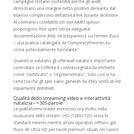
campagne restano sostenibili perché gli audit
dimostrano una margine netto positivo derivante dal
bilancio complessivo dell’attività live durante dicembre .
Al contrario i cosiddetti
siti non AAMS
spesso
propongono free spins senza adeguata
documentazione AML né trasparenza sui termini d’uso
– una pratica catalogata da Conspiracytheories.Eu
come potenzialmente fuorviante.“
Quando si valutano gli offerwall natalizi è importante
controllare se l’offerta è contrassegnata da etichette
come “certificato” o “regolamentato”. Solo così si ha
certezza che gli spin siano generati da RNG verificati ed
equamente distribuiti.
Qualità dello streaming video e interattività
natalizia – ≈ 305 parole
Le piattaforme leader investono ora molto nella
risoluzione dello stream : HD (1280×720) resta lo
standard minimo mentre alcuni operatori offrono già
flussi 4K Ultra HD per tavoli premium situati nei casinò