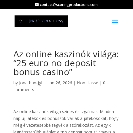
contact@scoringproductions.com
Az online kaszinók világa:
“25 euro no deposit
bonus casino”
by
Jonathan-jgb
|
Jan 26, 2026
|
Non classé
|
0
comments
Az online kaszinók világa színes és izgalmas. Minden
nap új játékok és bónuszok várják a játékosokat, hogy
még élvezetesebbé tegyék a szórakozást. Az egyik
legnépszerűbb ajánlat a “no deposit bonus”, vagyis a