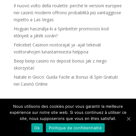
Il nuovo volto della roulette: perché le versioni europee
nei casinò moderni offrono probabilità più vantaggiose
rispetto a Las Vegas
Hogyan használja ki a Spinbetter promocios kod
előnyeit a játék során?
Felicebet Casinon nostorajat ja -ajat tekevät
voittorahojen lunastamisesta helppoa
Beep beep casino no deposit bonus jak z niego
skorzystać
Natale in Gioco: Guida Facile ai Bonus di Spin Gratuiti
nei Casinò Online
Nous utilisons des cookies pour vous garantir la meilleure
expérience sur notre site web. Si vous continuez à utiliser ce
site, nous supposerons que vous en êtes satisfait.
©2020 SCORING PRODUCTIONS - All rights reserved -
Ok
Politique de confidentialité
Mentions légales
- Politique de Confidentialité