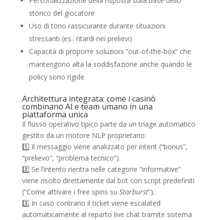
Personalizzazione della risposta sulla base dello
storico del giocatore
Uso di tono rassicurante durante situazioni
stressanti (es.: ritardi nei prelievi)
Capacità di proporre soluzioni “out‑of‑the‑box” che
mantengono alta la soddisfazione anche quando le
policy sono rigide​
Architettura integrata: come i casinò
combinano AI e team umano in una
piattaforma unica
Il flusso operativo tipico parte da un triage automatico
gestito da un motore NLP proprietario:
1️⃣ Il messaggio viene analizzato per intent (“bonus”,
“prelievo”, “problema tecnico”).
2️⃣ Se l’intento rientra nelle categorie “informative”
viene risolto direttamente dal bot con script predefiniti
(“Come attivare i free spins su
Starburst
”).
3️⃣ In caso contrario il ticket viene escalated
automaticamente al reparto live chat tramite sistema