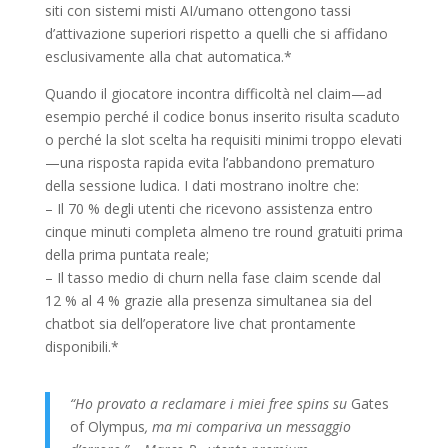
siti con sistemi misti AI/umano ottengono tassi
d’attivazione superiori rispetto a quelli che si affidano
esclusivamente alla chat automatica.*
Quando il giocatore incontra difficoltà nel claim—ad
esempio perché il codice bonus inserito risulta scaduto
o perché la slot scelta ha requisiti minimi troppo elevati
—una risposta rapida evita l’abbandono prematuro
della sessione ludica. I dati mostrano inoltre che:
– Il 70 % degli utenti che ricevono assistenza entro
cinque minuti completa almeno tre round gratuiti prima
della prima puntata reale;
– Il tasso medio di churn nella fase claim scende dal
12 % al 4 % grazie alla presenza simultanea sia del
chatbot sia dell’operatore live chat prontamente
disponibili.*
“Ho provato a reclamare i miei free spins su
Gates
of Olympus
, ma mi compariva un messaggio