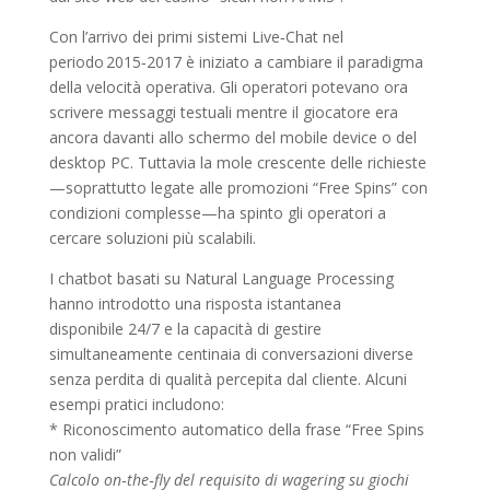
Con l’arrivo dei primi sistemi Live‑Chat nel
periodo 2015‑2017 è iniziato a cambiare il paradigma
della velocità operativa. Gli operatori potevano ora
scrivere messaggi testuali mentre il giocatore era
ancora davanti allo schermo del mobile device o del
desktop PC. Tuttavia la mole crescente delle richieste
—soprattutto legate alle promozioni “Free Spins” con
condizioni complesse—ha spinto gli operatori a
cercare soluzioni più scalabili.
I chatbot basati su Natural Language Processing
hanno introdotto una risposta istantanea
disponibile 24/7 e la capacità di gestire
simultaneamente centinaia di conversazioni diverse
senza perdita di qualità percepita dal cliente. Alcuni
esempi pratici includono:
* Riconoscimento automatico della frase “Free Spins
non validi”
Calcolo on‑the‑fly del requisito di wagering su giochi