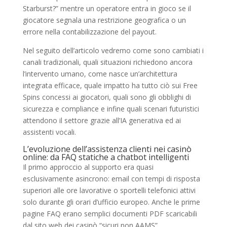
Starburst?” mentre un operatore entra in gioco se il
giocatore segnala una restrizione geografica o un
errore nella contabilizzazione del payout.
Nel seguito dell’articolo vedremo come sono cambiati i
canali tradizionali, quali situazioni richiedono ancora
l’intervento umano, come nasce un’architettura
integrata efficace, quale impatto ha tutto ciò sui Free
Spins concessi ai giocatori, quali sono gli obblighi di
sicurezza e compliance e infine quali scenari futuristici
attendono il settore grazie all’IA generativa ed ai
assistenti vocali.
L’evoluzione dell’assistenza clienti nei casinò
online: da FAQ statiche a chatbot intelligenti
Il primo approccio al supporto era quasi
esclusivamente asincrono: email con tempi di risposta
superiori alle ore lavorative o sportelli telefonici attivi
solo durante gli orari d’ufficio europeo. Anche le prime
pagine FAQ erano semplici documenti PDF scaricabili
dal sito web dei casinò “sicuri non AAMS”.