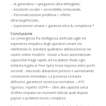
– IA generativa = spiegazioni ultra‑dettagliate,
– Assistenti vocal­ei = accessibilità omnicanale,
– Personalizzazione predittiva = offerte
ultra‑targettizzate,
– Supervisione umana = garanzia etica & compliance.*
Conclusione
La convergenza fra intelligenza artificiale agile ed
esperienza empatica degli operatorI umani sta
ridefinendo lo standard qualitativo dell’assistenza nei
casinò online modernI . Grazie a flussi automatizzati
capaceSìdi triage rapido ed escalation fluida ogni
richiesta legata ai Free Spins trova risposta entro pochi
secondI , riducendo abbandoni preziosi e aumentando
conversione immediate​. La presenza costante
dell’uomo garantisce sicurezza normativa —KYC
rigoroso, rispetto GDPR— oltre alla capacità unica
d’offrire empatia nei momentI delicati quali dispute
payout o problemi tecnici complessi.​