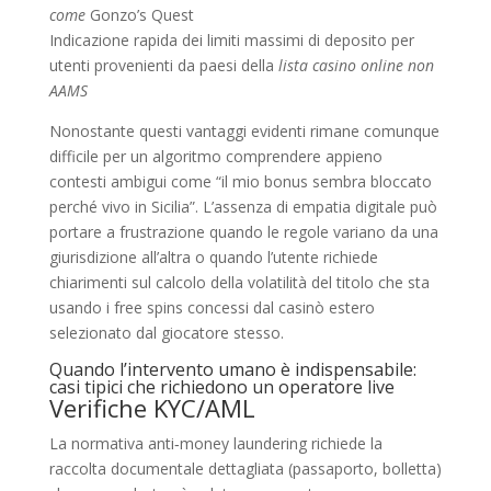
come
Gonzo’s Quest
Indicazione rapida dei limiti massimi di deposito per
utenti provenienti da paesi della
lista casino online non
AAMS
Nonostante questi vantaggi evidenti rimane comunque
difficile per un algoritmo comprendere appieno
contesti ambigui come “il mio bonus sembra bloccato
perché vivo in Sicilia”. L’assenza di empatia digitale può
portare a frustrazione quando le regole variano da una
giurisdizione all’altra o quando l’utente richiede
chiarimenti sul calcolo della volatilità del titolo che sta
usando i free spins concessi dal casinò estero
selezionato dal giocatore stesso.​
Quando l’intervento umano è indispensabile:
casi tipici che richiedono un operatore live
Verifiche KYC/AML
La normativa anti‑money laundering richiede la
raccolta documentale dettagliata (passaporto, bolletta)