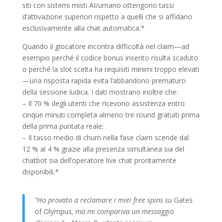
siti con sistemi misti AI/umano ottengono tassi
d’attivazione superiori rispetto a quelli che si affidano
esclusivamente alla chat automatica.*
Quando il giocatore incontra difficoltà nel claim—ad
esempio perché il codice bonus inserito risulta scaduto
o perché la slot scelta ha requisiti minimi troppo elevati
—una risposta rapida evita l’abbandono prematuro
della sessione ludica. I dati mostrano inoltre che:
– Il 70 % degli utenti che ricevono assistenza entro
cinque minuti completa almeno tre round gratuiti prima
della prima puntata reale;
– Il tasso medio di churn nella fase claim scende dal
12 % al 4 % grazie alla presenza simultanea sia del
chatbot sia dell’operatore live chat prontamente
disponibili.*
“Ho provato a reclamare i miei free spins su
Gates
of Olympus
, ma mi compariva un messaggio