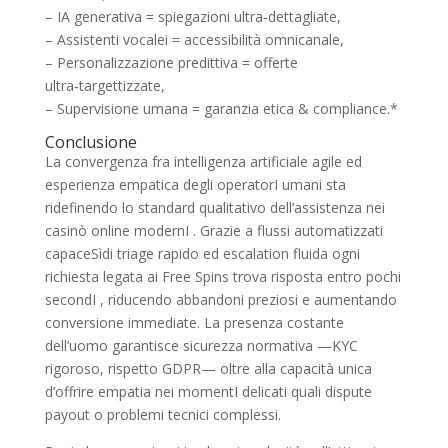
– IA generativa = spiegazioni ultra‑dettagliate,
– Assistenti vocal­ei = accessibilità omnicanale,
– Personalizzazione predittiva = offerte
ultra‑targettizzate,
– Supervisione umana = garanzia etica & compliance.*
Conclusione
La convergenza fra intelligenza artificiale agile ed
esperienza empatica degli operatorI umani sta
ridefinendo lo standard qualitativo dell’assistenza nei
casinò online modernI . Grazie a flussi automatizzati
capaceSìdi triage rapido ed escalation fluida ogni
richiesta legata ai Free Spins trova risposta entro pochi
secondI , riducendo abbandoni preziosi e aumentando
conversione immediate​. La presenza costante
dell’uomo garantisce sicurezza normativa —KYC
rigoroso, rispetto GDPR— oltre alla capacità unica
d’offrire empatia nei momentI delicati quali dispute
payout o problemi tecnici complessi.​