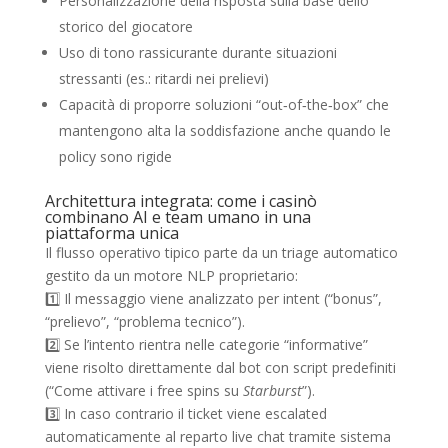
Personalizzazione della risposta sulla base dello
storico del giocatore
Uso di tono rassicurante durante situazioni
stressanti (es.: ritardi nei prelievi)
Capacità di proporre soluzioni “out‑of‑the‑box” che
mantengono alta la soddisfazione anche quando le
policy sono rigide​
Architettura integrata: come i casinò
combinano AI e team umano in una
piattaforma unica
Il flusso operativo tipico parte da un triage automatico
gestito da un motore NLP proprietario:
1️⃣ Il messaggio viene analizzato per intent (“bonus”,
“prelievo”, “problema tecnico”).
2️⃣ Se l’intento rientra nelle categorie “informative”
viene risolto direttamente dal bot con script predefiniti
(“Come attivare i free spins su
Starburst
”).
3️⃣ In caso contrario il ticket viene escalated
automaticamente al reparto live chat tramite sistema