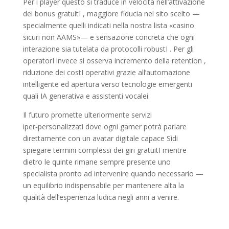
Per i player questo si traduce in velocità nell’attivazione
dei bonus gratuitI , maggiore fiducia nel sito scelto —
specialmente quelli indicati nella nostra lista «casino
sicuri non AAMS»— e sensazione concreta che ogni
interazione sia tutelata da protocolli robustI . Per gli
operatorI invece si osserva incremento della retention ,
riduzione dei costI operativi grazie all’automazione
intelligente ed apertura verso tecnologie emergenti
quali IA generativa e assistenti vocal­ei.​
Il futuro promette ulteriormente servizi
iper‑personalizzati dove ogni gamer potrà parlare
direttamente con un avatar digitale capace Sìdi
spiegare termini complessi dei giri gratuitI mentre
dietro le quinte rimane sempre presente uno
specialista pronto ad intervenire quando necessario —
un equilibrio indispensabile per mantenere alta la
qualità dell’esperienza ludica negli anni a venire​.