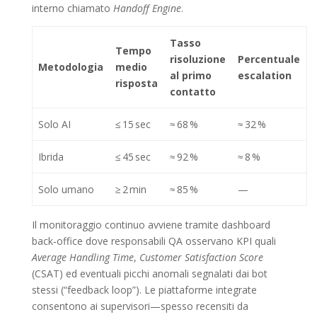
interno chiamato
Handoff Engine
.
Tasso
Tempo
risoluzione
Percentuale
Metodologia
medio
al primo
escalation
risposta
contatto
Solo AI
≤ 15 sec
≈ 68 %
≈ 32 %
Ibrida
≤ 45 sec
≈ 92 %
≈ 8 %
Solo umano
≥ 2 min
≈ 85 %
—
Il monitoraggio continuo avviene tramite dashboard
back‑office dove responsabili QA osservano KPI quali
Average Handling Time
,
Customer Satisfaction Score
(CSAT) ed eventuali picchi anomali segnalati dai bot
stessi (“feedback loop”). Le piattaforme integrate
consentono ai supervisori—spesso recensiti da