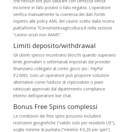
che nessun bot può valutare con certezza senza
incorrere in falsi positivi o falsi negativi. L’operatore
verifica manualmente la coerenza dei dati forniti
rispetto alle policy AML del casinò scelto dalla nostra
piattaforma 7Censimentoagricoltura.It nella sezione
“casino sicuri non AAMS”.
Limiti deposito/withdrawal
Gli utenti spesso incontrano blocchi quando superano
limiti giornalieri o settimanali impostati dal provider
finanziario collegato al conto gioco (
ex.: PayPal
€ 2 000
). Solo un operatore può proporre soluzioni
alternative come l’utilizzo di criptovalute o piani
rateizzati approvati dal dipartimento compliance
interno dell’operatore live chat.
Bonus Free Spins complessi
Le condizioni dei free spins possono includere
restrizioni geografiche (“valido solo per residenti UE”),
soglie minime di puntata (“minimo € 0,20 per spin”)