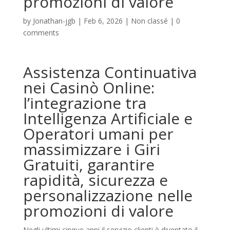
promozioni di valore
by
Jonathan-jgb
|
Feb 6, 2026
|
Non classé
|
0
comments
Assistenza Continuativa
nei Casinò Online:
l’integrazione tra
Intelligenza Artificiale e
Operatori umani per
massimizzare i Giri
Gratuiti, garantire
rapidità, sicurezza e
personalizzazione nelle
promozioni di valore
Negli ultimi cinque anni il servizio clienti è diventato il