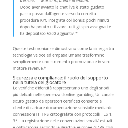
d’errore.” – Marco R., utente premium.
Dopo aver avviato la chat live è stato guidato
passo passo dall’agente verso la corretta
procedura KYC integrata col bonus; pochi minuti
dopo ha potuto utilizzare tutti gli spin assegnati e
ha depositato €200 aggiuntivi.*
Queste testimonianze dimostrano come la sinergia tra
tecnologia veloce ed empatia umana trasformino
semplicemente uno strumento promozionale in vero
motore revenue.*
Sicurezza e compliance: il ruolo del supporto
nella tutela del giocatore
Le verifiche d’identità rappresentano uno degli snodi
più delicati nell’esperienza d’online gambling. Un canale
sicuro gestito da operatori certificati consente al
cliente di caricare documentazione sensibile mediante
connessioni HTTPS crittografate con protocolli TLS 1.​
3*. La registrazione delle conversazioni vocali/testuali
è obbligatoria secondo le direttive europee GDPR così