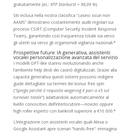
gratuitamente (
es.: RTP Starburst = 96,09 %
)​.
Siti inclusa nella nostra classifica “casino sicuri non
AAMS” dimostrano costantemente audit regolari sui
processi CSIRT (Computer Security Incident Response
Team), garantendo così trasparenza totale sia verso
gli utenti sia verso gli organismidi vigilanza nazionali.*
Prospettive future: IA generativa, assistenti
vocal­ei personalizzazione avanzata del servizio
I modelli GPT‑like stanno rivoluzionando anche
l’ambiente help desk dei casinò digitalizzati. Grazie alla
capacità generativa questi sistemi possono redigere
guide dettagliate sui termini dei bonus free spin
(
“Spiega perché il requisito wagering è pari a x5 sul
turnover totale”
) adattandole automaticamente al
livello conoscitivo dell’interlocutore—novizio oppure
high roller esperto con bankroll superiore a €10 000.*
L’integrazione con assistenti vocal­ei quali Alexa o
Google Assistant apre scenari “hands‑free”: immagina