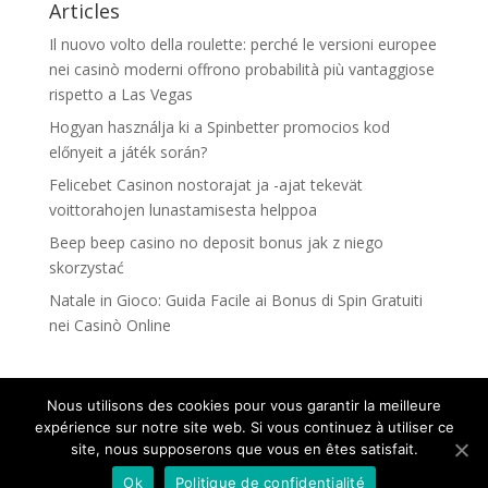
Articles
Il nuovo volto della roulette: perché le versioni europee
nei casinò moderni offrono probabilità più vantaggiose
rispetto a Las Vegas
Hogyan használja ki a Spinbetter promocios kod
előnyeit a játék során?
Felicebet Casinon nostorajat ja -ajat tekevät
voittorahojen lunastamisesta helppoa
Beep beep casino no deposit bonus jak z niego
skorzystać
Natale in Gioco: Guida Facile ai Bonus di Spin Gratuiti
nei Casinò Online
Nous utilisons des cookies pour vous garantir la meilleure
expérience sur notre site web. Si vous continuez à utiliser ce
site, nous supposerons que vous en êtes satisfait.
©2020 SCORING PRODUCTIONS - All rights reserved -
Ok
Politique de confidentialité