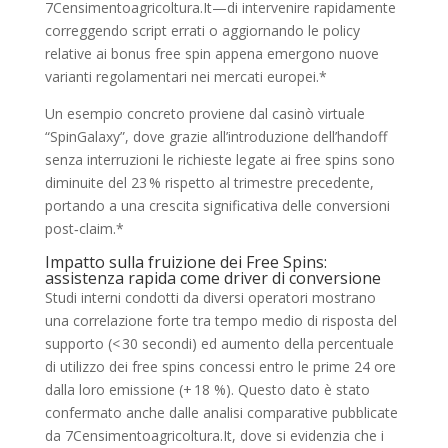
7Censimentoagricoltura.It—di intervenire rapidamente
correggendo script errati o aggiornando le policy
relative ai bonus free spin appena emergono nuove
varianti regolamentari nei mercati europei.*
Un esempio concreto proviene dal casinò virtuale
“SpinGalaxy”, dove grazie all’introduzione dell’handoff
senza interruzioni le richieste legate ai free spins sono
diminuite del 23 % rispetto al trimestre precedente,
portando a una crescita significativa delle conversioni
post‑claim.*
Impatto sulla fruizione dei Free Spins:
assistenza rapida come driver di conversione
Studi interni condotti da diversi operatori mostrano
una correlazione forte tra tempo medio di risposta del
supporto (< 30 secondi) ed aumento della percentuale
di utilizzo dei free spins concessi entro le prime 24 ore
dalla loro emissione (+ 18 %). Questo dato è stato
confermato anche dalle analisi comparative pubblicate
da 7Censimentoagricoltura.It, dove si evidenzia che i