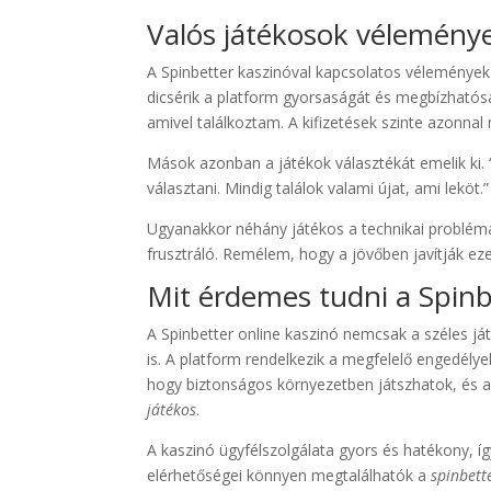
Valós játékosok véleménye
A Spinbetter kaszinóval kapcsolatos véleménye
dicsérik a platform gyorsaságát és megbízhatóság
amivel találkoztam. A kifizetések szinte azonnal
Mások azonban a játékok választékát emelik ki. 
választani. Mindig találok valami újat, ami leköt
Ugyanakkor néhány játékos a technikai problémák
frusztráló. Remélem, hogy a jövőben javítják eze
Mit érdemes tudni a Spinb
A Spinbetter online kaszinó nemcsak a széles j
is. A platform rendelkezik a megfelelő engedélye
hogy biztonságos környezetben játszhatok, és a
játékos
.
A kaszinó ügyfélszolgálata gyors és hatékony, í
elérhetőségei könnyen megtalálhatók a
spinbette