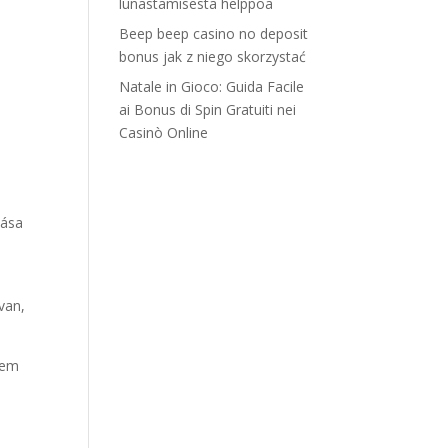
lunastamisesta helppoa
Beep beep casino no deposit
bonus jak z niego skorzystać
Natale in Gioco: Guida Facile
ai Bonus di Spin Gratuiti nei
Casinò Online
dása
van,
sem