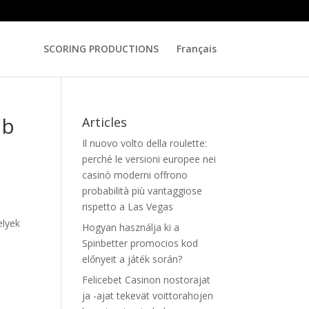
SCORING PRODUCTIONS
Français
bb
Articles
Il nuovo volto della roulette:
perché le versioni europee nei
casinò moderni offrono
probabilità più vantaggiose
rispetto a Las Vegas
elyek
Hogyan használja ki a
s
Spinbetter promocios kod
előnyeit a játék során?
Felicebet Casinon nostorajat
ja -ajat tekevät voittorahojen