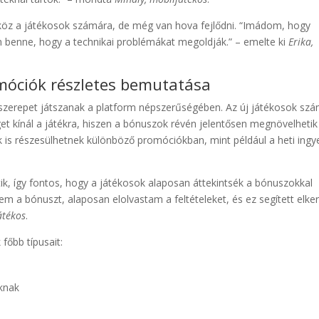
öz a játékosok számára, de még van hova fejlődni. “Imádom, hogy
 benne, hogy a technikai problémákat megoldják.” – emelte ki
Erika,
móciók részletes bemutatása
 szerepet játszanak a platform népszerűségében. Az új játékosok sz
et kínál a játékra, hiszen a bónuszok révén jelentősen megnövelhetik
k is részesülhetnek különböző promóciókban, mint például a heti ing
tik, így fontos, hogy a játékosok alaposan áttekintsék a bónuszokkal
em a bónuszt, alaposan elolvastam a feltételeket, és ez segített elker
átékos
.
 főbb típusait:
knak