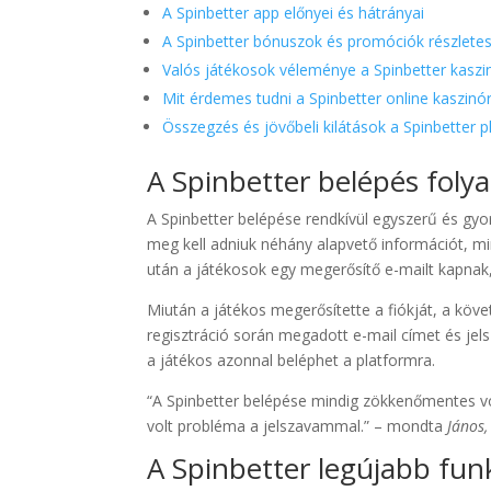
A Spinbetter app előnyei és hátrányai
A Spinbetter bónuszok és promóciók részlete
Valós játékosok véleménye a Spinbetter kaszi
Mit érdemes tudni a Spinbetter online kaszinór
Összegzés és jövőbeli kilátások a Spinbetter 
A Spinbetter belépés foly
A Spinbetter belépése rendkívül egyszerű és gyo
meg kell adniuk néhány alapvető információt, mi
után a játékosok egy megerősítő e-mailt kapnak,
Miután a játékos megerősítette a fiókját, a köv
regisztráció során megadott e-mail címet és jel
a játékos azonnal beléphet a platformra.
“A Spinbetter belépése mindig zökkenőmentes 
volt probléma a jelszavammal.” – mondta
János,
A Spinbetter legújabb funk