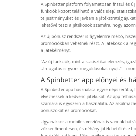
A Spinbetter platform folyamatosan frissül és ú
funkciók között található a valós idejű statiszt
teljesítményüket és javítani a játékstratégiájuka
lehetővé teszi a játékosok számára, hogy azonna
Az új bónusz rendszer is figyelemre méltó, his
promóciókban vehetnek részt. A játékosok a reg
a játékélményt.
“Az új funkciók, mint a statisztikai elemzés, ig
támogatás is gyors megoldásokat nyújt.” – mo
A Spinbetter app előnyei és h
A Spinbetter app használata egyre népszerűbb, 
élvezhessék a kedvenc játékukat. Az app felhaszn
számára is egyszerű a használata. Az alkalmazás e
bónuszokat és promóciókat.
Ugyanakkor a mobilos verziónak is vannak hátrá
zökkenőmentesen, és néhány játék betöltése hos
frusztráló tud lenni, főleg amikor egy izgalmas 