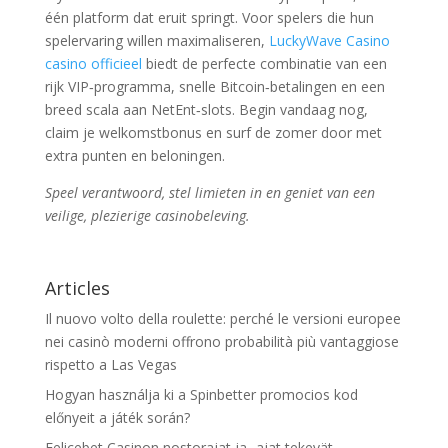
één platform dat eruit springt. Voor spelers die hun
spelervaring willen maximaliseren,
LuckyWave Casino
casino officieel
biedt de perfecte combinatie van een
rijk VIP‑programma, snelle Bitcoin‑betalingen en een
breed scala aan NetEnt‑slots. Begin vandaag nog,
claim je welkomstbonus en surf de zomer door met
extra punten en beloningen.
Speel verantwoord, stel limieten in en geniet van een
veilige, plezierige casinobeleving.
Articles
Il nuovo volto della roulette: perché le versioni europee
nei casinò moderni offrono probabilità più vantaggiose
rispetto a Las Vegas
Hogyan használja ki a Spinbetter promocios kod
előnyeit a játék során?
Felicebet Casinon nostorajat ja -ajat tekevät