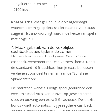
Loyaliteitspunten per
12
8
€100 inzet
Rhetorische vraag:
Heb je je ooit afgevraagd
waarom sommige spelers sneller naar de VIP‑status
stijgen? Het antwoord ligt vaak in de keuze van spellen
met hoge RTP.
4. Maak gebruik van de wekelijkse
cashback‑acties tijdens de zomer
Elke week organiseert Luckywave Casino 3 een
cashback‑evenement met een zomers thema. Naast
de standaard 10 % cashback kun je extra bonussen
verdienen door deel te nemen aan de “Sunshine
Spin‑Marathon”.
De marathon werkt als volgt: speel gedurende een
week minimaal 50 % van je inzet op geselecteerde
slots en ontvang een extra 5 % cashback. Deze extra
bonus wordt automatisch bij je reguliere cashback
opgeteld, waardoor je tot €750 extra per maand kunt