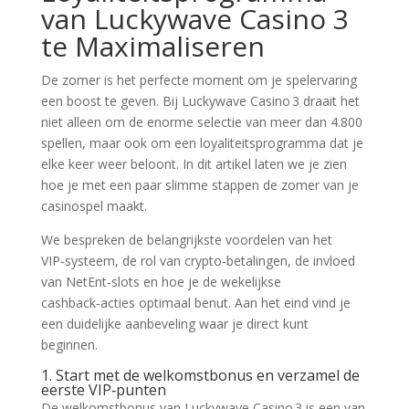
van Luckywave Casino 3
te Maximaliseren
De zomer is het perfecte moment om je spelervaring
een boost te geven. Bij Luckywave Casino 3 draait het
niet alleen om de enorme selectie van meer dan 4.800
spellen, maar ook om een loyaliteitsprogramma dat je
elke keer weer beloont. In dit artikel laten we je zien
hoe je met een paar slimme stappen de zomer van je
casinospel maakt.
We bespreken de belangrijkste voordelen van het
VIP‑systeem, de rol van crypto‑betalingen, de invloed
van NetEnt‑slots en hoe je de wekelijkse
cashback‑acties optimaal benut. Aan het eind vind je
een duidelijke aanbeveling waar je direct kunt
beginnen.
1. Start met de welkomstbonus en verzamel de
eerste VIP‑punten
De welkomstbonus van Luckywave Casino 3 is een van