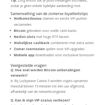
Tip:
Zorg ervoor dat je push‑meldingen inschakelt,
zodat je geen enkele tijdelijke aanbieding mist.
Samenvatting van de zomerse loyaliteitstips
Welkomstbonus
claimen en eerste VIP‑punten
verzamelen
Bitcoin
gebruiken voor snelle cash‑backs
NetEnt‑slots
met hoge RTP kiezen
Wekelijkse cashback
combineren met extra acties
Zomer‑toernooien
spelen voor VIP‑upgrades
Mobiele app
downloaden voor exclusieve bonussen
Veelgestelde vragen
Q: Hoe snel worden Bitcoin‑uitbetalingen
verwerkt?
A: Bij Luckywave Casino 3 worden crypto‑opnames
meestal binnen 15 minuten tot één uur afgerond,
afhankelijk van de netwerkcongestie.
Q: Kan ik mijn VIP‑status verliezen?