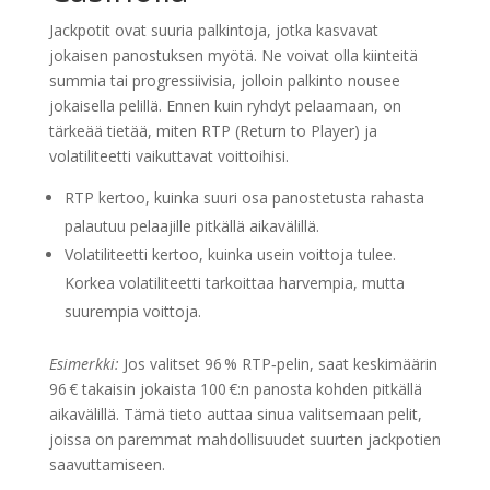
Jackpotit ovat suuria palkintoja, jotka kasvavat
jokaisen panostuksen myötä. Ne voivat olla kiinteitä
summia tai progressiivisia, jolloin palkinto nousee
jokaisella pelillä. Ennen kuin ryhdyt pelaamaan, on
tärkeää tietää, miten RTP (Return to Player) ja
volatiliteetti vaikuttavat voittoihisi.
RTP kertoo, kuinka suuri osa panostetusta rahasta
palautuu pelaajille pitkällä aikavälillä.
Volatiliteetti kertoo, kuinka usein voittoja tulee.
Korkea volatiliteetti tarkoittaa harvempia, mutta
suurempia voittoja.
Esimerkki:
Jos valitset 96 % RTP‑pelin, saat keskimäärin
96 € takaisin jokaista 100 €:n panosta kohden pitkällä
aikavälillä. Tämä tieto auttaa sinua valitsemaan pelit,
joissa on paremmat mahdollisuudet suurten jackpotien
saavuttamiseen.