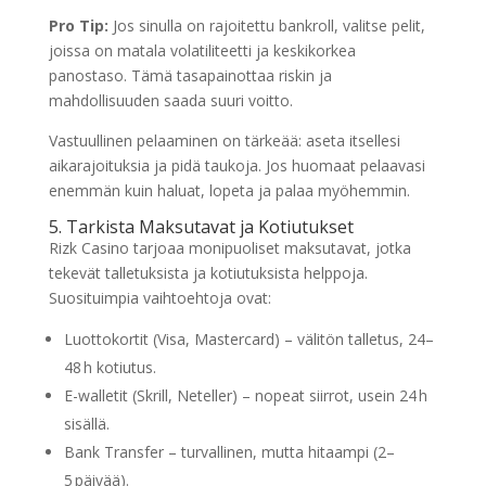
Pro Tip:
Jos sinulla on rajoitettu bankroll, valitse pelit,
joissa on matala volatiliteetti ja keskikorkea
panostaso. Tämä tasapainottaa riskin ja
mahdollisuuden saada suuri voitto.
Vastuullinen pelaaminen on tärkeää: aseta itsellesi
aikarajoituksia ja pidä taukoja. Jos huomaat pelaavasi
enemmän kuin haluat, lopeta ja palaa myöhemmin.
5. Tarkista Maksutavat ja Kotiutukset
Rizk Casino tarjoaa monipuoliset maksutavat, jotka
tekevät talletuksista ja kotiutuksista helppoja.
Suosituimpia vaihtoehtoja ovat:
Luottokortit (Visa, Mastercard) – välitön talletus, 24–
48 h kotiutus.
E-walletit (Skrill, Neteller) – nopeat siirrot, usein 24 h
sisällä.
Bank Transfer – turvallinen, mutta hitaampi (2–
5 päivää).