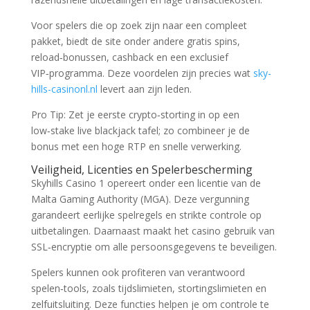
Voor spelers die op zoek zijn naar een compleet
pakket, biedt de site onder andere gratis spins,
reload‑bonussen, cashback en een exclusief
VIP‑programma. Deze voordelen zijn precies wat
sky-
hills-casinonl.nl
levert aan zijn leden.
Pro Tip: Zet je eerste crypto‑storting in op een
low‑stake live blackjack tafel; zo combineer je de
bonus met een hoge RTP en snelle verwerking.
Veiligheid, Licenties en Spelerbescherming
Skyhills Casino 1 opereert onder een licentie van de
Malta Gaming Authority (MGA). Deze vergunning
garandeert eerlijke spelregels en strikte controle op
uitbetalingen. Daarnaast maakt het casino gebruik van
SSL‑encryptie om alle persoonsgegevens te beveiligen.
Spelers kunnen ook profiteren van verantwoord
spelen‑tools, zoals tijdslimieten, stortingslimieten en
zelfuitsluiting. Deze functies helpen je om controle te