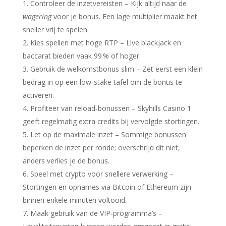
Controleer de inzetvereisten – Kijk altijd naar de
wagering
voor je bonus. Een lage multiplier maakt het
sneller vrij te spelen.
Kies spellen met hoge RTP – Live blackjack en
baccarat bieden vaak 99 % of hoger.
Gebruik de welkomstbonus slim – Zet eerst een klein
bedrag in op een low‑stake tafel om de bonus te
activeren.
Profiteer van reload‑bonussen – Skyhills Casino 1
geeft regelmatig extra credits bij vervolgde stortingen.
Let op de maximale inzet – Sommige bonussen
beperken de inzet per ronde; overschrijd dit niet,
anders verlies je de bonus.
Speel met crypto voor snellere verwerking –
Stortingen en opnames via Bitcoin of Ethereum zijn
binnen enkele minuten voltooid.
Maak gebruik van de VIP‑programma’s –