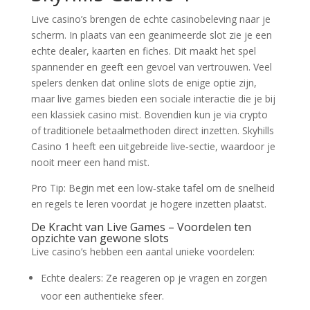
Live casino’s brengen de echte casinobeleving naar je
scherm. In plaats van een geanimeerde slot zie je een
echte dealer, kaarten en fiches. Dit maakt het spel
spannender en geeft een gevoel van vertrouwen. Veel
spelers denken dat online slots de enige optie zijn,
maar live games bieden een sociale interactie die je bij
een klassiek casino mist. Bovendien kun je via crypto
of traditionele betaalmethoden direct inzetten. Skyhills
Casino 1 heeft een uitgebreide live‑sectie, waardoor je
nooit meer een hand mist.
Pro Tip: Begin met een low‑stake tafel om de snelheid
en regels te leren voordat je hogere inzetten plaatst.
De Kracht van Live Games – Voordelen ten
opzichte van gewone slots
Live casino’s hebben een aantal unieke voordelen:
Echte dealers: Ze reageren op je vragen en zorgen
voor een authentieke sfeer.