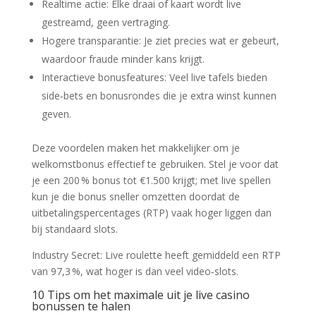
Realtime actie: Elke draai of kaart wordt live
gestreamd, geen vertraging.
Hogere transparantie: Je ziet precies wat er gebeurt,
waardoor fraude minder kans krijgt.
Interactieve bonusfeatures: Veel live tafels bieden
side‑bets en bonusrondes die je extra winst kunnen
geven.
Deze voordelen maken het makkelijker om je
welkomstbonus effectief te gebruiken. Stel je voor dat
je een 200 % bonus tot €1.500 krijgt; met live spellen
kun je die bonus sneller omzetten doordat de
uitbetalingspercentages (RTP) vaak hoger liggen dan
bij standaard slots.
Industry Secret: Live roulette heeft gemiddeld een RTP
van 97,3 %, wat hoger is dan veel video‑slots.
10 Tips om het maximale uit je live casino
bonussen te halen