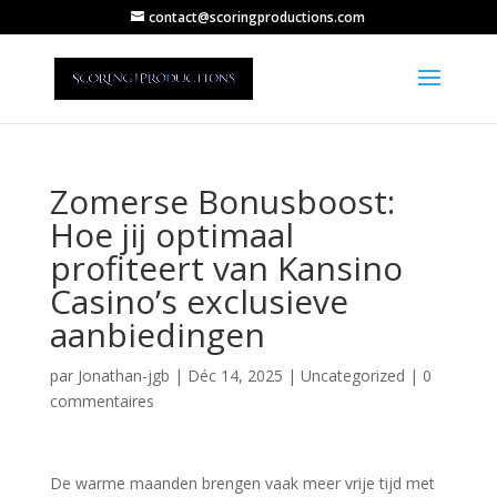
contact@scoringproductions.com
Zomerse Bonusboost:
Hoe jij optimaal
profiteert van Kansino
Casino’s exclusieve
aanbiedingen
par
Jonathan-jgb
|
Déc 14, 2025
|
Uncategorized
|
0
commentaires
De warme maanden brengen vaak meer vrije tijd met