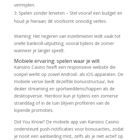
vermijden.
Spelen zonder limieten – Stel vooraf een budget en
houd je hieraan; dit voorkomt onnodig verlies.
Warning: Het negeren van inzetlimieten leidt vaak tot
snelle bankroll‑uitputting, vooral tijdens de zomer
wanneer je langer speelt.
Mobiele ervaring: spelen waar je wilt
Kansino Casino heeft een responsieve website die
soepel werkt op zowel Android‑ als iOS‑apparaten. De
mobiele versie biedt dezelfde bonusstructuur, live
dealer streaming en sportweddenschappen als de
desktopversie. Hierdoor kun je tijdens een zomerse
stranddag of in de tuin blijven profiteren van de
lopende promoties.
Did You Know? De mobiele app van Kansino Casino
ondersteunt push‑notificaties voor bonusacties, zodat
je nooit een aanbieding mist, zelfs als je niet actief op