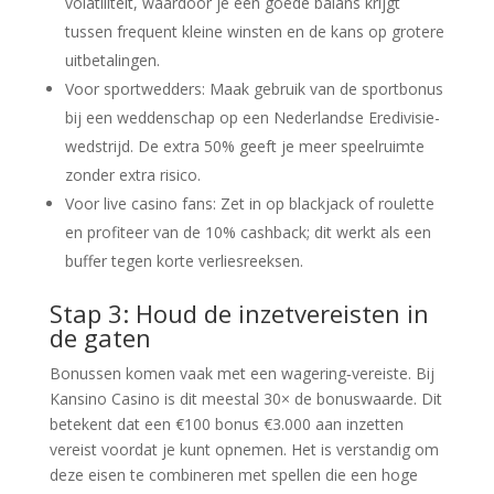
volatiliteit, waardoor je een goede balans krijgt
tussen frequent kleine winsten en de kans op grotere
uitbetalingen.
Voor sportwedders: Maak gebruik van de sportbonus
bij een weddenschap op een Nederlandse Eredivisie-
wedstrijd. De extra 50% geeft je meer speelruimte
zonder extra risico.
Voor live casino fans: Zet in op blackjack of roulette
en profiteer van de 10% cashback; dit werkt als een
buffer tegen korte verliesreeksen.
Stap 3: Houd de inzetvereisten in
de gaten
Bonussen komen vaak met een wagering‑vereiste. Bij
Kansino Casino is dit meestal 30× de bonuswaarde. Dit
betekent dat een €100 bonus €3.000 aan inzetten
vereist voordat je kunt opnemen. Het is verstandig om
deze eisen te combineren met spellen die een hoge