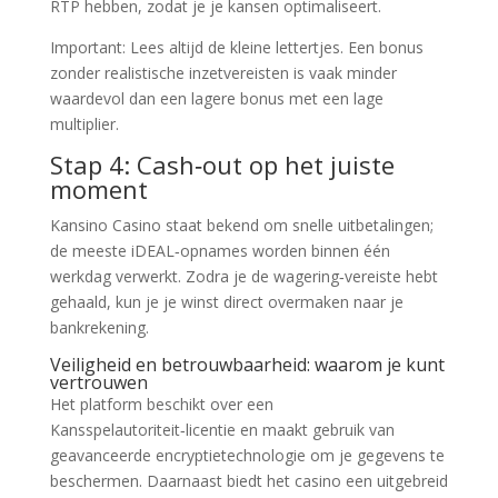
RTP hebben, zodat je je kansen optimaliseert.
Important: Lees altijd de kleine lettertjes. Een bonus
zonder realistische inzetvereisten is vaak minder
waardevol dan een lagere bonus met een lage
multiplier.
Stap 4: Cash‑out op het juiste
moment
Kansino Casino staat bekend om snelle uitbetalingen;
de meeste iDEAL‑opnames worden binnen één
werkdag verwerkt. Zodra je de wagering‑vereiste hebt
gehaald, kun je je winst direct overmaken naar je
bankrekening.
Veiligheid en betrouwbaarheid: waarom je kunt
vertrouwen
Het platform beschikt over een
Kansspelautoriteit‑licentie en maakt gebruik van
geavanceerde encryptietechnologie om je gegevens te
beschermen. Daarnaast biedt het casino een uitgebreid