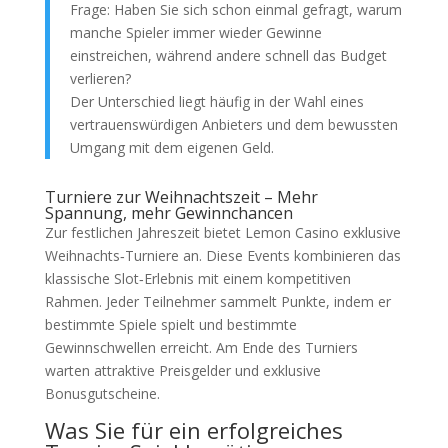
Frage: Haben Sie sich schon einmal gefragt, warum
manche Spieler immer wieder Gewinne
einstreichen, während andere schnell das Budget
verlieren?
Der Unterschied liegt häufig in der Wahl eines
vertrauenswürdigen Anbieters und dem bewussten
Umgang mit dem eigenen Geld.
Turniere zur Weihnachtszeit – Mehr
Spannung, mehr Gewinnchancen
Zur festlichen Jahreszeit bietet Lemon Casino exklusive
Weihnachts‑Turniere an. Diese Events kombinieren das
klassische Slot‑Erlebnis mit einem kompetitiven
Rahmen. Jeder Teilnehmer sammelt Punkte, indem er
bestimmte Spiele spielt und bestimmte
Gewinnschwellen erreicht. Am Ende des Turniers
warten attraktive Preisgelder und exklusive
Bonusgutscheine.
Was Sie für ein erfolgreiches