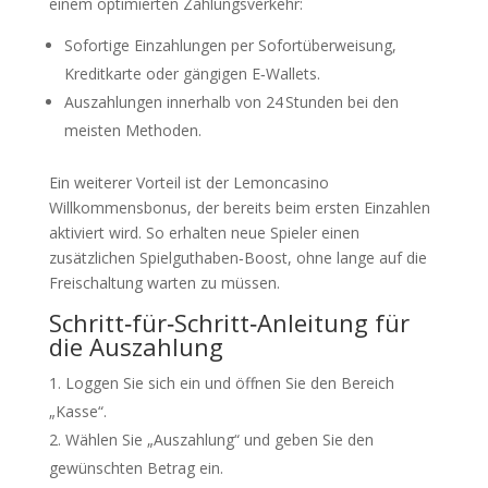
einem optimierten Zahlungsverkehr:
Sofortige Einzahlungen per Sofortüberweisung,
Kreditkarte oder gängigen E‑Wallets.
Auszahlungen innerhalb von 24 Stunden bei den
meisten Methoden.
Ein weiterer Vorteil ist der Lemoncasino
Willkommensbonus, der bereits beim ersten Einzahlen
aktiviert wird. So erhalten neue Spieler einen
zusätzlichen Spielguthaben‑Boost, ohne lange auf die
Freischaltung warten zu müssen.
Schritt‑für‑Schritt‑Anleitung für
die Auszahlung
Loggen Sie sich ein und öffnen Sie den Bereich
„Kasse“.
Wählen Sie „Auszahlung“ und geben Sie den
gewünschten Betrag ein.