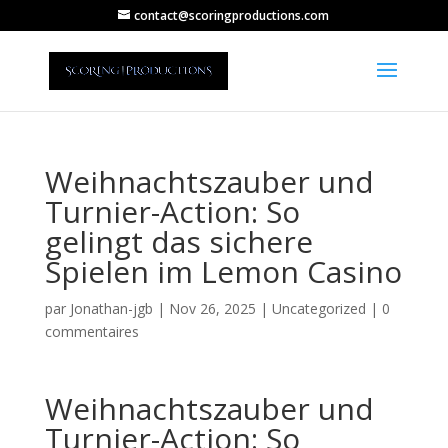
contact@scoringproductions.com
Weihnachtszauber und
Turnier-Action: So
gelingt das sichere
Spielen im Lemon Casino
par
Jonathan-jgb
|
Nov 26, 2025
|
Uncategorized
|
0
commentaires
Weihnachtszauber und
Turnier-Action: So