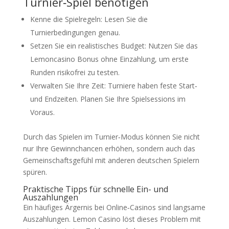
Turnier‑Spiel benötigen
Kenne die Spielregeln: Lesen Sie die
Turnierbedingungen genau.
Setzen Sie ein realistisches Budget: Nutzen Sie das
Lemoncasino Bonus ohne Einzahlung, um erste
Runden risikofrei zu testen.
Verwalten Sie Ihre Zeit: Turniere haben feste Start‑
und Endzeiten. Planen Sie Ihre Spielsessions im
Voraus.
Durch das Spielen im Turnier‑Modus können Sie nicht
nur Ihre Gewinnchancen erhöhen, sondern auch das
Gemeinschaftsgefühl mit anderen deutschen Spielern
spüren.
Praktische Tipps für schnelle Ein- und
Auszahlungen
Ein häufiges Ärgernis bei Online‑Casinos sind langsame
Auszahlungen. Lemon Casino löst dieses Problem mit