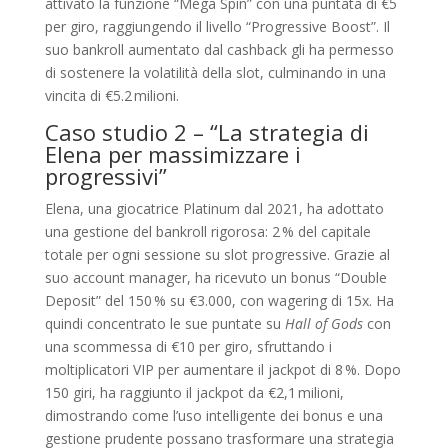
attivato la funzione “Mega Spin” con una puntata di €5
per giro, raggiungendo il livello “Progressive Boost”. Il
suo bankroll aumentato dal cashback gli ha permesso
di sostenere la volatilità della slot, culminando in una
vincita di €5.2 milioni.
Caso studio 2 – “La strategia di
Elena per massimizzare i
progressivi”
Elena, una giocatrice Platinum dal 2021, ha adottato
una gestione del bankroll rigorosa: 2 % del capitale
totale per ogni sessione su slot progressive. Grazie al
suo account manager, ha ricevuto un bonus “Double
Deposit” del 150 % su €3.000, con wagering di 15x. Ha
quindi concentrato le sue puntate su
Hall of Gods
con
una scommessa di €10 per giro, sfruttando i
moltiplicatori VIP per aumentare il jackpot di 8 %. Dopo
150 giri, ha raggiunto il jackpot da €2,1 milioni,
dimostrando come l’uso intelligente dei bonus e una
gestione prudente possano trasformare una strategia