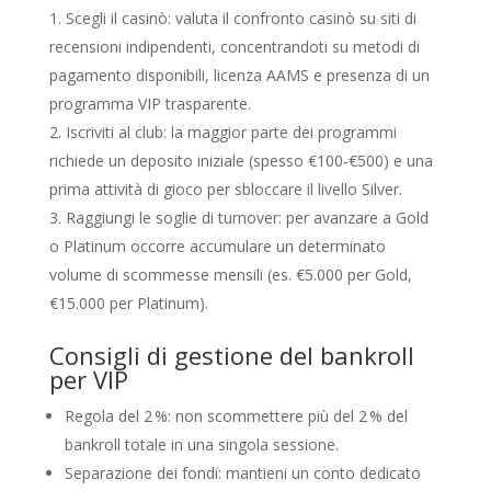
Scegli il casinò: valuta il confronto casinò su siti di
recensioni indipendenti, concentrandoti su metodi di
pagamento disponibili, licenza AAMS e presenza di un
programma VIP trasparente.
Iscriviti al club: la maggior parte dei programmi
richiede un deposito iniziale (spesso €100‑€500) e una
prima attività di gioco per sbloccare il livello Silver.
Raggiungi le soglie di turnover: per avanzare a Gold
o Platinum occorre accumulare un determinato
volume di scommesse mensili (es. €5.000 per Gold,
€15.000 per Platinum).
Consigli di gestione del bankroll
per VIP
Regola del 2 %: non scommettere più del 2 % del
bankroll totale in una singola sessione.
Separazione dei fondi: mantieni un conto dedicato