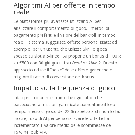
Algoritmi AI per offerte in tempo
reale
Le piattaforme più avanzate utilizzano AI per
analizzare il comportamento di gioco, i metodi di
pagamento preferiti e il valore del bankroll. In tempo
reale, il sistema suggerisce offerte personalizzate: ad
esempio, per un utente che utilizza Skrill e gioca
spesso su slot a 5‑linee, l’AI propone un bonus di 100 %
su €500 con 30 giri gratuiti su
Dead or Alive 2
. Questo
approccio riduce il “noise” delle offerte generiche e
migliora il tasso di conversione dei bonus.
Impatto sulla frequenza di gioco
I dati preliminari mostrano che i giocatori che
partecipano a missioni gamificate aumentano il loro
tempo medio di gioco del 22 % rispetto a chi non lo fa.
Inoltre, l’uso di AI per personalizzare le offerte ha
incrementato il valore medio delle scommesse del
15 % nei club VIP.