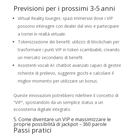
Previsioni per i prossimi 3‑5 anni
Virtual Reality lounges: spazi immersivi dove i VIP
possono interagire con dealer dal vivo e partecipare
a tornei in realtà virtuale.
Tokenizzazione dei benefit: utilizzo di blockchain per
trasformare i punti VIP in token scambiabili, creando
un mercato secondario di benefit.
Assistenti vocali AI: chatbot avanzati capaci di gestire
richieste di prelievo, suggerire giochi e calcolare il
miglior momento per utilizzare un bonus.
Queste innovazioni potrebbero ridefinire il concetto di
“VIP”, spostandolo da un semplice status a un
ecosistema digitale integrato.
5. Come diventare un VIP e massimizzare le
proprie possibilità di jackpot – 360 parole
Passi pratici