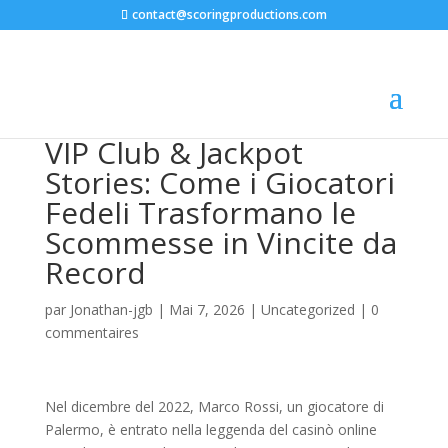
contact@scoringproductions.com
VIP Club & Jackpot
Stories: Come i Giocatori
Fedeli Trasformano le
Scommesse in Vincite da
Record
par
Jonathan-jgb
|
Mai 7, 2026
|
Uncategorized
|
0
commentaires
Nel dicembre del 2022, Marco Rossi, un giocatore di
Palermo, è entrato nella leggenda del casinò online