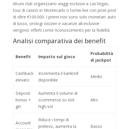
Alcuni club organizzano viaggi esclusivi a Las Vegas,
tour di casinò in Montecarlo o tornei live con prize pool
di oltre €100.000. I premi non sono solo monetari: auto
di lusso, orologi svizzeri e vacanze all‑inclusive
vengono offerti come riconoscimento per la fedeltà.
Analisi comparativa dei benefit
Probabilità
Benefit
Impatto sul gioco
di jackpot
Cashback
Incrementa il bankroll
Medio
elevato
disponibile
Deposit
Aumenta il volume di
bonus +
scommesse su slot
Alto
giri
high‑vol
Riduce i tempi di
Account
prelievo, aumenta la
Basso