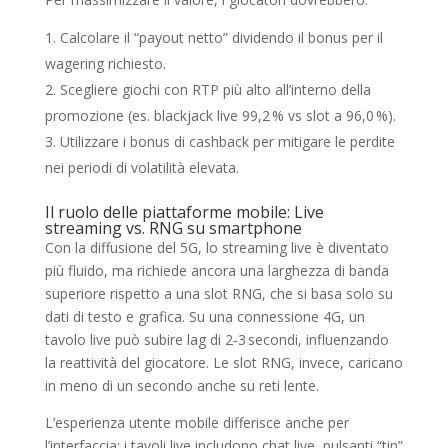
Calcolare il “payout netto” dividendo il bonus per il
wagering richiesto.
Scegliere giochi con RTP più alto all’interno della
promozione (es. blackjack live 99,2 % vs slot a 96,0 %).
Utilizzare i bonus di cashback per mitigare le perdite
nei periodi di volatilità elevata.
Il ruolo delle piattaforme mobile: Live
streaming vs. RNG su smartphone
Con la diffusione del 5G, lo streaming live è diventato
più fluido, ma richiede ancora una larghezza di banda
superiore rispetto a una slot RNG, che si basa solo su
dati di testo e grafica. Su una connessione 4G, un
tavolo live può subire lag di 2‑3 secondi, influenzando
la reattività del giocatore. Le slot RNG, invece, caricano
in meno di un secondo anche su reti lente.
L’esperienza utente mobile differisce anche per
l’interfaccia: i tavoli live includono chat live, pulsanti “tip”