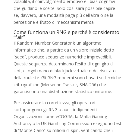
volatilità, il coinvolgimento emotivo e i bias cognitivi
che guidano le scelte. Solo così sarà possibile capire
se, davvero, una modalità paga più dell’altra o se la
percezione è frutto di meccanismi mentali.
Come funziona un RNG e perché è considerato
“fair”
Il Random Number Generator è un algoritmo
informatico che, a partire da un valore iniziale detto
“seed”, produce sequenze numeriche imprevedibili.
Queste sequenze determinano l’esito di ogni giro di
slot, di ogni mano di blackjack virtuale o del risultato
della roulette. Gli RNG moderni sono basati su tecniche
crittografiche (Mersenne Twister, SHA‑256) che
garantiscono una distribuzione statistica uniforme.
Per assicurare la correttezza, gli operatori
sottopongono gli RNG a audit indipendenti.
Organizzazioni come eCOGRA, la Malta Gaming
Authority o la UK Gambling Commission eseguono test
di “Monte Carlo” su milioni di spin, verificando che il