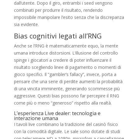
dall’utente. Dopo il giro, entrambi i seed vengono
combinati per produrre il risultato, rendendo
impossibile manipolare l’esito senza che la discrepanza
sia evidente.
Bias cognitivi legati all’RNG
Anche se l’RNG è matematicamente equo, la mente
umana introduce distorsioni. L’illusione del controllo
spinge i giocatori a credere di poter influenzare il
risultato scegliendo linee di pagamento o momenti di
gioco specifici. Il “gambler’s fallacy”, invece, porta a
pensare che una serie di perdite aumenti la probabilità
di una vincita imminente, generando scommesse più
aggressive. Questi bias possono far percepire il RNG
come più o meno “generoso” rispetto alla realtà.
L’esperienza Live dealer: tecnologia e
interazione umana
I tavoli live combinano la tradizione del casinò fisico
con la comodità digitale. Le sale sono dotate di studi
con telecamere HD a 1080p, microfoni a cancellazione