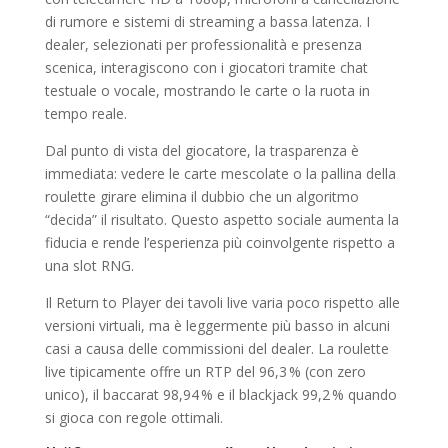
di rumore e sistemi di streaming a bassa latenza. I
dealer, selezionati per professionalità e presenza
scenica, interagiscono con i giocatori tramite chat
testuale o vocale, mostrando le carte o la ruota in
tempo reale.
Dal punto di vista del giocatore, la trasparenza è
immediata: vedere le carte mescolate o la pallina della
roulette girare elimina il dubbio che un algoritmo
“decida” il risultato. Questo aspetto sociale aumenta la
fiducia e rende l’esperienza più coinvolgente rispetto a
una slot RNG.
Il Return to Player dei tavoli live varia poco rispetto alle
versioni virtuali, ma è leggermente più basso in alcuni
casi a causa delle commissioni del dealer. La roulette
live tipicamente offre un RTP del 96,3 % (con zero
unico), il baccarat 98,94 % e il blackjack 99,2 % quando
si gioca con regole ottimali.