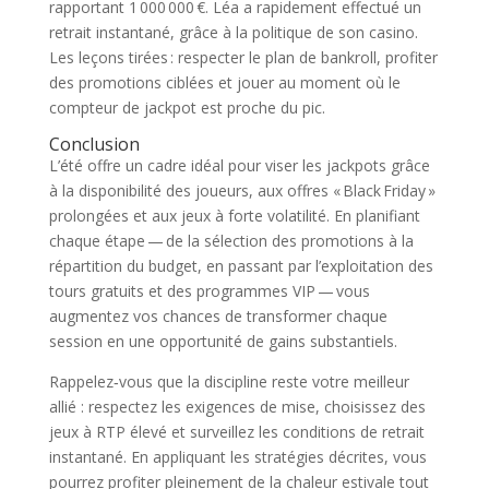
rapportant 1 000 000 €. Léa a rapidement effectué un
retrait instantané, grâce à la politique de son casino.
Les leçons tirées : respecter le plan de bankroll, profiter
des promotions ciblées et jouer au moment où le
compteur de jackpot est proche du pic.
Conclusion
L’été offre un cadre idéal pour viser les jackpots grâce
à la disponibilité des joueurs, aux offres « Black Friday »
prolongées et aux jeux à forte volatilité. En planifiant
chaque étape — de la sélection des promotions à la
répartition du budget, en passant par l’exploitation des
tours gratuits et des programmes VIP — vous
augmentez vos chances de transformer chaque
session en une opportunité de gains substantiels.
Rappelez‑vous que la discipline reste votre meilleur
allié : respectez les exigences de mise, choisissez des
jeux à RTP élevé et surveillez les conditions de retrait
instantané. En appliquant les stratégies décrites, vous
pourrez profiter pleinement de la chaleur estivale tout