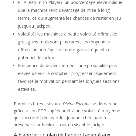
RTP (Return to Player) : un pourcentage élevé indique
que la machine rend davantage de mise à long
terme, ce qui augmente les chances de rester en jeu
jusqu’au jackpot.
Volatilité : les machines à haute volatilité offrent de
gros gains mais sont plus rares ; les moyennes
offrent un bon équilibre entre gains fréquents et
potentiel de jackpot.
Fréquence de déclenchement : une probabilité plus
élevée de voir le compteur progresser rapidement
favorise la motivation pendant les longues sessions
estivales.
Parmi les titres estivaux,
Divine Fortune
se démarque
grâce à son RTP supérieur et à une volatilité moyenne
qui s’accorde bien avec les joueurs cherchant à
préserver leur bankroll tout en visant le jackpot.
4. Élaborer un plan de bankroll adapté aux