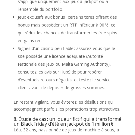
s’applique uniquement aux jeux à jackpot ou à
l’ensemble du portfolio.
Jeux exclusifs aux bonus : certains titres offrent des
bonus mais possèdent un RTP inférieur à 90 %, ce
qui réduit les chances de transformer les free spins
en gains réels.
Signes d’un casino peu fiable : assurez‑vous que le
site possède une licence adéquate (Autorité
Nationale des Jeux ou Malta Gaming Authority),
consultez les avis sur HubSide pour repérer
d’éventuels retours négatifs, et testez le service
client avant de déposer de grosses sommes.
En restant vigilant, vous éviterez les désillusions qui
accompagnent parfois les promotions trop attractives.
8. Étude de cas : un joueur fictif qui a transformé
un Black Friday d’été en jackpot de 1 million €
Léa, 32 ans, passionnée de jeux de machine à sous, a