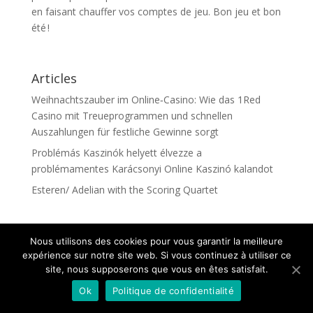
en faisant chauffer vos comptes de jeu. Bon jeu et bon
été !
Articles
Weihnachtszauber im Online‑Casino: Wie das 1Red
Casino mit Treueprogrammen und schnellen
Auszahlungen für festliche Gewinne sorgt
Problémás Kaszinók helyett élvezze a
problémamentes Karácsonyi Online Kaszinó kalandot
Esteren/ Adelian with the Scoring Quartet
Nous utilisons des cookies pour vous garantir la meilleure
expérience sur notre site web. Si vous continuez à utiliser ce
site, nous supposerons que vous en êtes satisfait.
©2020 SCORING PRODUCTIONS - All rights reserved -
Ok
Politique de confidentialité
Mentions légales
- Politique de Confidentialité