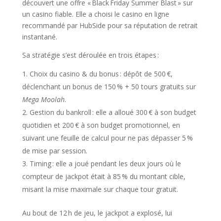
découvert une offre « Black Friday Summer Blast » sur
un casino fiable. Elle a choisi le casino en ligne
recommandé par HubSide pour sa réputation de retrait
instantané.
Sa stratégie s’est déroulée en trois étapes :
Choix du casino & du bonus : dépôt de 500 €,
déclenchant un bonus de 150 % + 50 tours gratuits sur
Mega Moolah
.
Gestion du bankroll : elle a alloué 300 € à son budget
quotidien et 200 € à son budget promotionnel, en
suivant une feuille de calcul pour ne pas dépasser 5 %
de mise par session.
Timing : elle a joué pendant les deux jours où le
compteur de jackpot était à 85 % du montant cible,
misant la mise maximale sur chaque tour gratuit.
Au bout de 12 h de jeu, le jackpot a explosé, lui