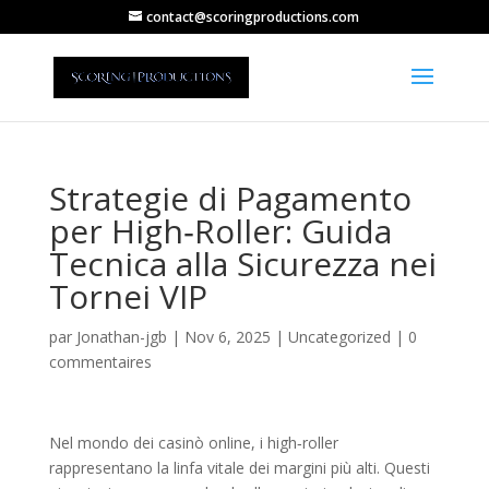
contact@scoringproductions.com
Strategie di Pagamento
per High‑Roller: Guida
Tecnica alla Sicurezza nei
Tornei VIP
par
Jonathan-jgb
|
Nov 6, 2025
|
Uncategorized
|
0
commentaires
Nel mondo dei casinò online, i high‑roller
rappresentano la linfa vitale dei margini più alti. Questi