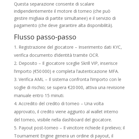
Questa separazione consente di scalare
indipendentemente il motore di torneo (che può
gestire migliaia di partite simultanee) e il servizio di
pagamento (che deve garantire alta disponibilità).
Flusso passo‑passo
Registrazione del giocatore – Inserimento dati KYC,
verifica documento d’identità tramite OCR.
Deposito – Il giocatore sceglie Skrill VIP, inserisce
l’importo (€50 000) e completa l’autenticazione MFA.
Verifica AML – Il sistema confronta l’importo con le
soglie di rischio; se supera €20 000, attiva una revisione
manuale entro 15 minuti.
Accredito del credito di torneo – Una volta
approvato, il credito viene aggiunto al wallet interno
del torneo, visibile nella dashboard del giocatore.
Payout post‑torneo – Il vincitore richiede il prelievo; il
Tournament Engine genera un ordine di payout, il