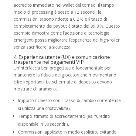
accredito immediato nel wallet del torneo. Il tempo
medio di processing è sceso a 12 secondi, le
commissioni si sono ridotte a 0,2 % e il tasso di
completamento dei payout è stato del 99,8 %. Questo
esempio dimostra come l’adozione di tecnologie
emergenti possa migliorare l’esperienza dei high‑roller
senza sacrificare la sicurezza.
4. Esperienza utente (UX) e comunicazione
trasparente nei pagamenti VIP
Un’interfaccia ben progettata è fondamentale per
mantenere la fiducia dei giocatori che movimentano
cifre importanti. Le schermate di deposito devono
mostrare chiaramente:
Importo richiesto con il tasso di cambio corrente (se
si utilizza una criptovaluta).
Tempo stimato di accreditamento (es. “Credito
disponibile in 30 secondi”).
Commissioni applicate in modo esplicito, evitando