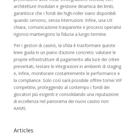
architetture modulari e gestione dinamica dei limiti,
garantisce che i fondi dei high‑roller siano disponibili
quando servono, senza interruzioni. Infine, una UX
chiara, comunicazione trasparente e processi operativi
rigorosi mantengono la fiducia a lungo termine.
Per i gestori di casinò, la sfida è trasformare queste
linee guida in un piano d’azione concreto: valutare le
proprie infrastrutture di pagamento alla luce dei criteri
presentati, testare le integrazioni in ambienti di staging
e, infine, monitorare costantemente le performance e
la compliance. Solo così sarà possibile offrire tornei VIP
competitivi, proteggendo al contempo i fondi dei
giocatori più esigenti e consolidando una reputazione
di eccellenza nel panorama dei nuovi casino non
AAMS.
Articles