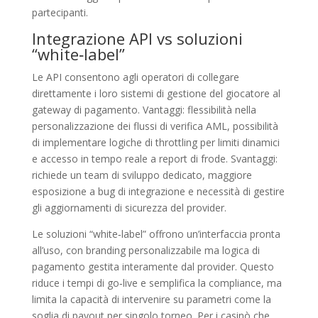
partecipanti.
Integrazione API vs soluzioni
“white‑label”
Le API consentono agli operatori di collegare
direttamente i loro sistemi di gestione del giocatore al
gateway di pagamento. Vantaggi: flessibilità nella
personalizzazione dei flussi di verifica AML, possibilità
di implementare logiche di throttling per limiti dinamici
e accesso in tempo reale a report di frode. Svantaggi:
richiede un team di sviluppo dedicato, maggiore
esposizione a bug di integrazione e necessità di gestire
gli aggiornamenti di sicurezza del provider.
Le soluzioni “white‑label” offrono un’interfaccia pronta
all’uso, con branding personalizzabile ma logica di
pagamento gestita interamente dal provider. Questo
riduce i tempi di go‑live e semplifica la compliance, ma
limita la capacità di intervenire su parametri come la
soglia di payout per singolo torneo. Per i casinò che