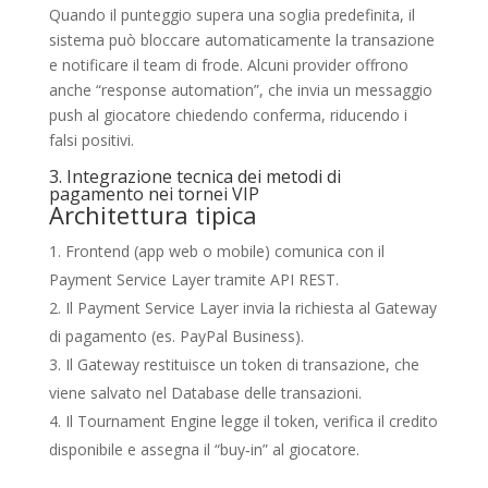
Quando il punteggio supera una soglia predefinita, il
sistema può bloccare automaticamente la transazione
e notificare il team di frode. Alcuni provider offrono
anche “response automation”, che invia un messaggio
push al giocatore chiedendo conferma, riducendo i
falsi positivi.
3. Integrazione tecnica dei metodi di
pagamento nei tornei VIP
Architettura tipica
Frontend (app web o mobile) comunica con il
Payment Service Layer tramite API REST.
Il Payment Service Layer invia la richiesta al Gateway
di pagamento (es. PayPal Business).
Il Gateway restituisce un token di transazione, che
viene salvato nel Database delle transazioni.
Il Tournament Engine legge il token, verifica il credito
disponibile e assegna il “buy‑in” al giocatore.