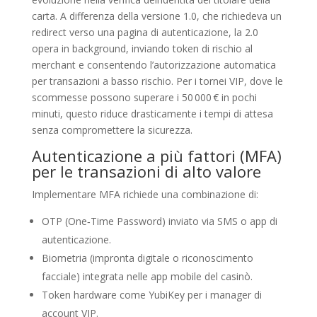
carta. A differenza della versione 1.0, che richiedeva un
redirect verso una pagina di autenticazione, la 2.0
opera in background, inviando token di rischio al
merchant e consentendo l’autorizzazione automatica
per transazioni a basso rischio. Per i tornei VIP, dove le
scommesse possono superare i 50 000 € in pochi
minuti, questo riduce drasticamente i tempi di attesa
senza compromettere la sicurezza.
Autenticazione a più fattori (MFA)
per le transazioni di alto valore
Implementare MFA richiede una combinazione di:
OTP (One‑Time Password) inviato via SMS o app di
autenticazione.
Biometria (impronta digitale o riconoscimento
facciale) integrata nelle app mobile del casinò.
Token hardware come YubiKey per i manager di
account VIP.