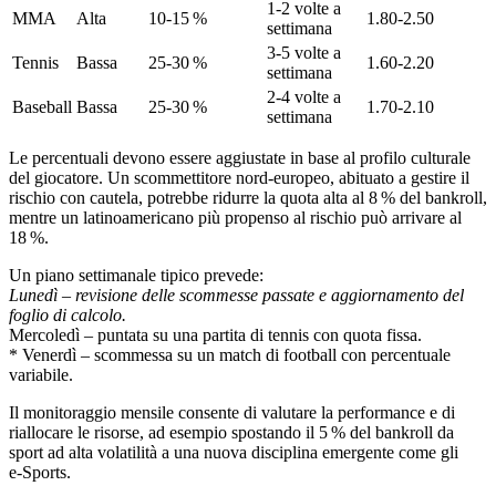
1‑2 volte a
MMA
Alta
10‑15 %
1.80‑2.50
settimana
3‑5 volte a
Tennis
Bassa
25‑30 %
1.60‑2.20
settimana
2‑4 volte a
Baseball
Bassa
25‑30 %
1.70‑2.10
settimana
Le percentuali devono essere aggiustate in base al profilo culturale
del giocatore. Un scommettitore nord‑europeo, abituato a gestire il
rischio con cautela, potrebbe ridurre la quota alta al 8 % del bankroll,
mentre un latinoamericano più propenso al rischio può arrivare al
18 %.
Un piano settimanale tipico prevede:
Lunedì – revisione delle scommesse passate e aggiornamento del
foglio di calcolo.
Mercoledì – puntata su una partita di tennis con quota fissa.
* Venerdì – scommessa su un match di football con percentuale
variabile.
Il monitoraggio mensile consente di valutare la performance e di
riallocare le risorse, ad esempio spostando il 5 % del bankroll da
sport ad alta volatilità a una nuova disciplina emergente come gli
e‑Sports.