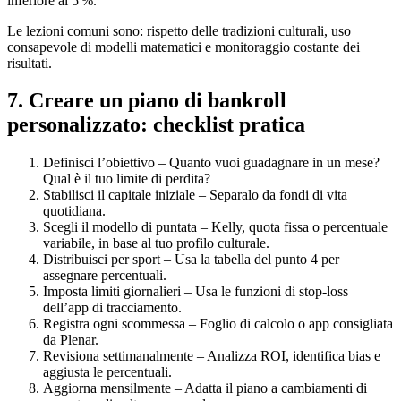
inferiore al 5 %.
Le lezioni comuni sono: rispetto delle tradizioni culturali, uso
consapevole di modelli matematici e monitoraggio costante dei
risultati.
7. Creare un piano di bankroll
personalizzato: checklist pratica
Definisci l’obiettivo – Quanto vuoi guadagnare in un mese?
Qual è il tuo limite di perdita?
Stabilisci il capitale iniziale – Separalo da fondi di vita
quotidiana.
Scegli il modello di puntata – Kelly, quota fissa o percentuale
variabile, in base al tuo profilo culturale.
Distribuisci per sport – Usa la tabella del punto 4 per
assegnare percentuali.
Imposta limiti giornalieri – Usa le funzioni di stop‑loss
dell’app di tracciamento.
Registra ogni scommessa – Foglio di calcolo o app consigliata
da Plenar.
Revisiona settimanalmente – Analizza ROI, identifica bias e
aggiusta le percentuali.
Aggiorna mensilmente – Adatta il piano a cambiamenti di