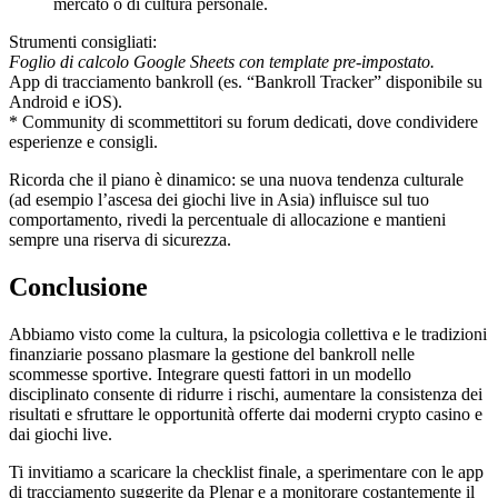
mercato o di cultura personale.
Strumenti consigliati:
Foglio di calcolo Google Sheets con template pre‑impostato.
App di tracciamento bankroll (es. “Bankroll Tracker” disponibile su
Android e iOS).
* Community di scommettitori su forum dedicati, dove condividere
esperienze e consigli.
Ricorda che il piano è dinamico: se una nuova tendenza culturale
(ad esempio l’ascesa dei giochi live in Asia) influisce sul tuo
comportamento, rivedi la percentuale di allocazione e mantieni
sempre una riserva di sicurezza.
Conclusione
Abbiamo visto come la cultura, la psicologia collettiva e le tradizioni
finanziarie possano plasmare la gestione del bankroll nelle
scommesse sportive. Integrare questi fattori in un modello
disciplinato consente di ridurre i rischi, aumentare la consistenza dei
risultati e sfruttare le opportunità offerte dai moderni crypto casino e
dai giochi live.
Ti invitiamo a scaricare la checklist finale, a sperimentare con le app
di tracciamento suggerite da Plenar e a monitorare costantemente il