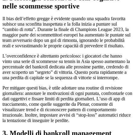
nelle scommesse sportive
Il bias dell’effetto gregge è evidente quando una squadra favorita
subisce una sconfitta inaspettata e la folla inizia a puntare sul
“cambio di rotta”. Durante la finale di Champions League 2023, la
maggior parte dei scommettitori europei ha aumentato le puntate sul
team avversario dopo un gol di rimonta, ignorando le probabilità
reali e sovrastimando le proprie capacità di prevedere il risultato.
L’overconfidence è altrettanto pericoloso: i giocatori che hanno
vinto una serie di scommesse su tennis in Asia spesso aumentano la
percentuale del bankroll dedicata alle prossime partite, credendo di
aver scoperto un “segreto” di vittoria. Questo porta rapidamente a
una perdita di capitale se la sequenza di vittorie si interrompe.
Per mitigare questi bias, è utile adottare una routine di revisione
giornaliera: annotare le motivazioni di ogni puntata, confrontarle con
dati oggettivi e fissare limiti di perdita giornalieri. L’uso di app di
tracciamento, come quelle suggerite da Plenar, consente di
visualizzare trend e di riconoscere pattern di comportamento
irrazionale. Inoltre, impostare avvisi di “stop‑loss” automatici riduce
la tentazione di inseguire le perdite.
3. Modelli di bankroll management