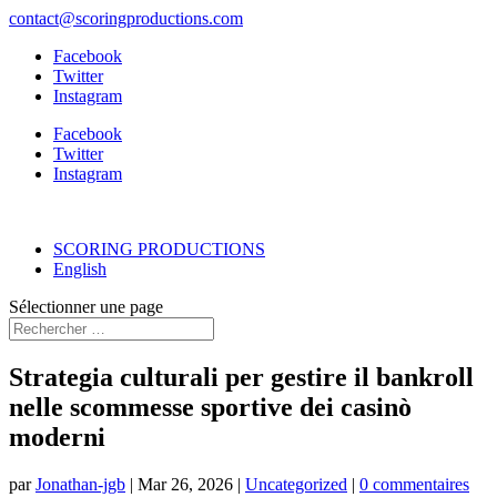
contact@scoringproductions.com
Facebook
Twitter
Instagram
Facebook
Twitter
Instagram
SCORING PRODUCTIONS
English
Sélectionner une page
Strategia culturali per gestire il bankroll
nelle scommesse sportive dei casinò
moderni
par
Jonathan-jgb
|
Mar 26, 2026
|
Uncategorized
|
0 commentaires