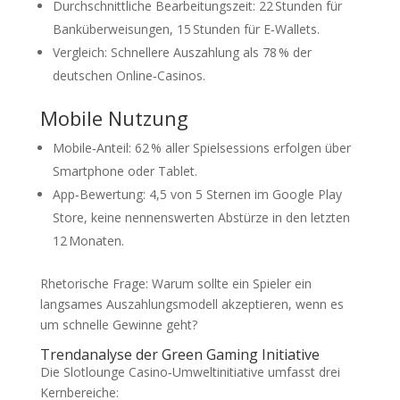
Durchschnittliche Bearbeitungszeit: 22 Stunden für
Banküberweisungen, 15 Stunden für E‑Wallets.
Vergleich: Schnellere Auszahlung als 78 % der
deutschen Online‑Casinos.
Mobile Nutzung
Mobile‑Anteil: 62 % aller Spielsessions erfolgen über
Smartphone oder Tablet.
App‑Bewertung: 4,5 von 5 Sternen im Google Play
Store, keine nennenswerten Abstürze in den letzten
12 Monaten.
Rhetorische Frage: Warum sollte ein Spieler ein
langsames Auszahlungsmodell akzeptieren, wenn es
um schnelle Gewinne geht?
Trendanalyse der Green Gaming Initiative
Die Slotlounge Casino‑Umweltinitiative umfasst drei
Kernbereiche: