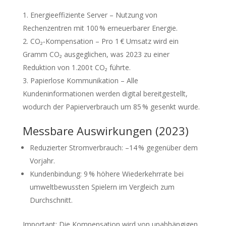
Energieeffiziente Server – Nutzung von
Rechenzentren mit 100 % erneuerbarer Energie.
CO₂‑Kompensation – Pro 1 € Umsatz wird ein
Gramm CO₂ ausgeglichen, was 2023 zu einer
Reduktion von 1.200 t CO₂ führte.
Papierlose Kommunikation – Alle
Kundeninformationen werden digital bereitgestellt,
wodurch der Papierverbrauch um 85 % gesenkt wurde.
Messbare Auswirkungen (2023)
Reduzierter Stromverbrauch: –14 % gegenüber dem
Vorjahr.
Kundenbindung: 9 % höhere Wiederkehrrate bei
umweltbewussten Spielern im Vergleich zum
Durchschnitt.
Important: Die Kompensation wird von unabhängigen