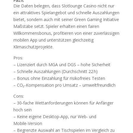
Fazit
Die Daten belegen, dass Slotlounge Casino nicht nur
ein attraktives Spielangebot und schnelle Auszahlungen
bietet, sondern auch mit seiner Green Gaming Initiative
Maßstäbe setzt. Spieler erhalten einen fairen
Willkommensbonus, profitieren von einer zuverlässigen
mobilen App und unterstützen gleichzeitig
Klimaschutzprojekte.
Pros:
– Lizenziert durch MGA und DGS – hohe Sicherheit
– Schnelle Auszahlungen (Durchschnitt 22 h)
– Bonus ohne Einzahlung für risikofreies Testen
– CO₂‑Kompensation pro Umsatz – umweltfreundlich
Cons:
– 30‑fache Wettanforderungen können für Anfänger
hoch sein
– Keine eigene Desktop‑App, nur Web‑ und
Mobile‑Version
– Begrenzte Auswahl an Tischspielen im Vergleich zu