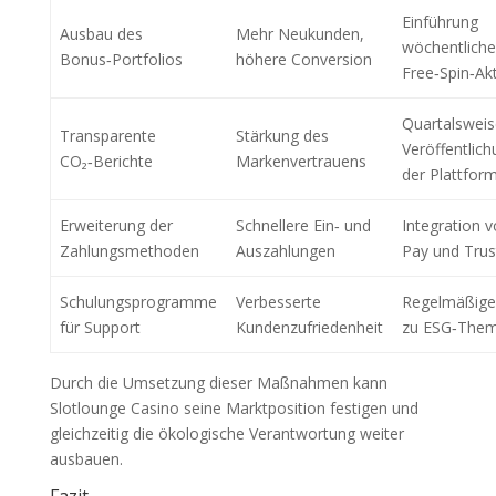
Einführung
Ausbau des
Mehr Neukunden,
wöchentliche
Bonus‑Portfolios
höhere Conversion
Free‑Spin‑Ak
Quartalsweis
Transparente
Stärkung des
Veröffentlich
CO₂‑Berichte
Markenvertrauens
der Plattfor
Erweiterung der
Schnellere Ein‑ und
Integration 
Zahlungsmethoden
Auszahlungen
Pay und Trus
Schulungsprogramme
Verbesserte
Regelmäßige 
für Support
Kundenzufriedenheit
zu ESG‑The
Durch die Umsetzung dieser Maßnahmen kann
Slotlounge Casino seine Marktposition festigen und
gleichzeitig die ökologische Verantwortung weiter
ausbauen.