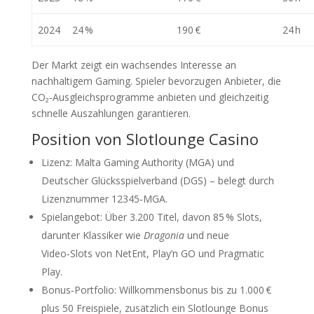
2024
24 %
190 €
24 h
Der Markt zeigt ein wachsendes Interesse an
nachhaltigem Gaming. Spieler bevorzugen Anbieter, die
CO₂‑Ausgleichsprogramme anbieten und gleichzeitig
schnelle Auszahlungen garantieren.
Position von Slotlounge Casino
Lizenz: Malta Gaming Authority (MGA) und
Deutscher Glücksspielverband (DGS) – belegt durch
Lizenznummer 12345‑MGA.
Spielangebot: Über 3.200 Titel, davon 85 % Slots,
darunter Klassiker wie
Dragonia
und neue
Video‑Slots von NetEnt, Play’n GO und Pragmatic
Play.
Bonus‑Portfolio: Willkommensbonus bis zu 1.000 €
plus 50 Freispiele, zusätzlich ein Slotlounge Bonus