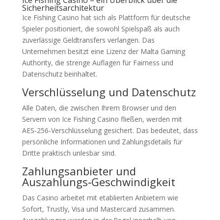
Ice Fishing Casino – ein Überblick über die
Sicherheitsarchitektur
Ice Fishing Casino hat sich als Plattform für deutsche
Spieler positioniert, die sowohl Spielspaß als auch
zuverlässige Geldtransfers verlangen. Das
Unternehmen besitzt eine Lizenz der Malta Gaming
Authority, die strenge Auflagen für Fairness und
Datenschutz beinhaltet.
Verschlüsselung und Daten­schutz
Alle Daten, die zwischen Ihrem Browser und den
Servern von Ice Fishing Casino fließen, werden mit
AES‑256‑Verschlüsselung gesichert. Das bedeutet, dass
persönliche Informationen und Zahlungsdetails für
Dritte praktisch unlesbar sind.
Zahlungsanbieter und
Auszahlungs‑Geschwindigkeit
Das Casino arbeitet mit etablierten Anbietern wie
Sofort, Trustly, Visa und Mastercard zusammen.