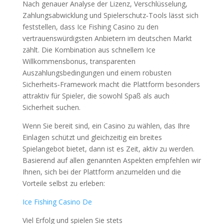
Nach genauer Analyse der Lizenz, Verschlüsselung,
Zahlungsabwicklung und Spielerschutz‑Tools lässt sich
feststellen, dass Ice Fishing Casino zu den
vertrauenswürdigsten Anbietern im deutschen Markt
zählt. Die Kombination aus schnellem Ice
Willkommensbonus, transparenten
Auszahlungsbedingungen und einem robusten
Sicherheits‑Framework macht die Plattform besonders
attraktiv für Spieler, die sowohl Spaß als auch
Sicherheit suchen.
Wenn Sie bereit sind, ein Casino zu wählen, das Ihre
Einlagen schützt und gleichzeitig ein breites
Spielangebot bietet, dann ist es Zeit, aktiv zu werden.
Basierend auf allen genannten Aspekten empfehlen wir
Ihnen, sich bei der Plattform anzumelden und die
Vorteile selbst zu erleben:
Ice Fishing Casino De
Viel Erfolg und spielen Sie stets