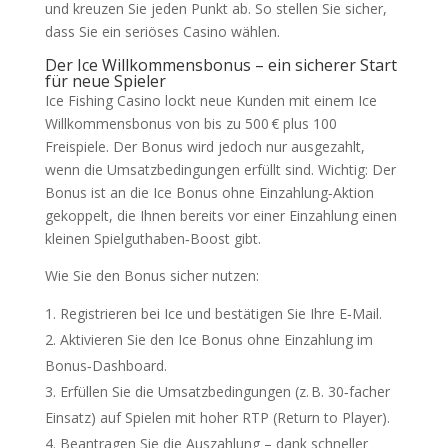
und kreuzen Sie jeden Punkt ab. So stellen Sie sicher,
dass Sie ein seriöses Casino wählen.
Der Ice Willkommensbonus – ein sicherer Start
für neue Spieler
Ice Fishing Casino lockt neue Kunden mit einem Ice
Willkommensbonus von bis zu 500 € plus 100
Freispiele. Der Bonus wird jedoch nur ausgezahlt,
wenn die Umsatzbedingungen erfüllt sind. Wichtig: Der
Bonus ist an die Ice Bonus ohne Einzahlung‑Aktion
gekoppelt, die Ihnen bereits vor einer Einzahlung einen
kleinen Spielguthaben‑Boost gibt.
Wie Sie den Bonus sicher nutzen:
Registrieren bei Ice und bestätigen Sie Ihre E‑Mail.
Aktivieren Sie den Ice Bonus ohne Einzahlung im
Bonus‑Dashboard.
Erfüllen Sie die Umsatzbedingungen (z. B. 30‑facher
Einsatz) auf Spielen mit hoher RTP (Return to Player).
Beantragen Sie die Auszahlung – dank schneller