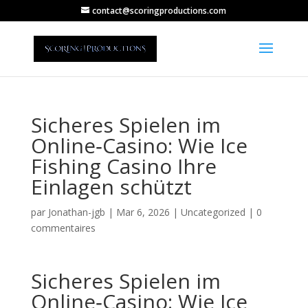
contact@scoringproductions.com
Sicheres Spielen im
Online‑Casino: Wie Ice
Fishing Casino Ihre
Einlagen schützt
par
Jonathan-jgb
|
Mar 6, 2026
|
Uncategorized
|
0
commentaires
Sicheres Spielen im
Online‑Casino: Wie Ice