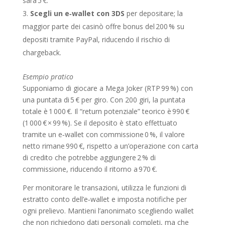
sarà 5 €.
Scegli un e‑wallet con 3DS
per depositare; la
maggior parte dei casinò offre bonus del 200 % su
depositi tramite PayPal, riducendo il rischio di
chargeback.
Esempio pratico
Supponiamo di giocare a Mega Joker (RTP 99 %) con
una puntata di 5 € per giro. Con 200 giri, la puntata
totale è 1 000 €. Il “return potenziale” teorico è 990 €
(1 000 € × 99 %). Se il deposito è stato effettuato
tramite un e‑wallet con commissione 0 %, il valore
netto rimane 990 €, rispetto a un’operazione con carta
di credito che potrebbe aggiungere 2 % di
commissione, riducendo il ritorno a 970 €.
Per monitorare le transazioni, utilizza le funzioni di
estratto conto dell’e‑wallet e imposta notifiche per
ogni prelievo. Mantieni l’anonimato scegliendo wallet
che non richiedono dati personali completi, ma che