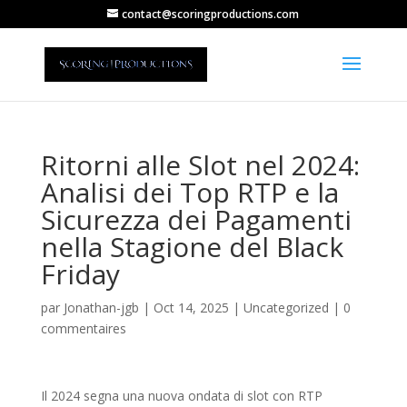
contact@scoringproductions.com
Ritorni alle Slot nel 2024:
Analisi dei Top RTP e la
Sicurezza dei Pagamenti
nella Stagione del Black
Friday
par
Jonathan-jgb
|
Oct 14, 2025
|
Uncategorized
|
0
commentaires
Il 2024 segna una nuova ondata di slot con RTP