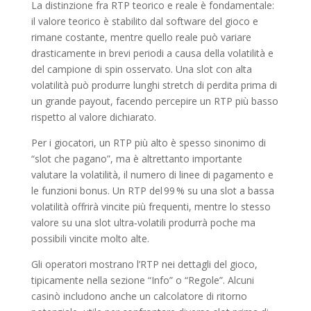
La distinzione fra RTP teorico e reale è fondamentale:
il valore teorico è stabilito dal software del gioco e
rimane costante, mentre quello reale può variare
drasticamente in brevi periodi a causa della volatilità e
del campione di spin osservato. Una slot con alta
volatilità può produrre lunghi stretch di perdita prima di
un grande payout, facendo percepire un RTP più basso
rispetto al valore dichiarato.
Per i giocatori, un RTP più alto è spesso sinonimo di
“slot che pagano”, ma è altrettanto importante
valutare la volatilità, il numero di linee di pagamento e
le funzioni bonus. Un RTP del 99 % su una slot a bassa
volatilità offrirà vincite più frequenti, mentre lo stesso
valore su una slot ultra‑volatili produrrà poche ma
possibili vincite molto alte.
Gli operatori mostrano l’RTP nei dettagli del gioco,
tipicamente nella sezione “Info” o “Regole”. Alcuni
casinò includono anche un calcolatore di ritorno