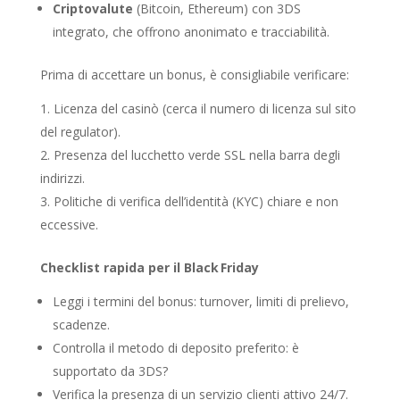
Criptovalute
(Bitcoin, Ethereum) con 3DS
integrato, che offrono anonimato e tracciabilità.
Prima di accettare un bonus, è consigliabile verificare:
Licenza del casinò (cerca il numero di licenza sul sito
del regulator).
Presenza del lucchetto verde SSL nella barra degli
indirizzi.
Politiche di verifica dell’identità (KYC) chiare e non
eccessive.
Checklist rapida per il Black Friday
Leggi i termini del bonus: turnover, limiti di prelievo,
scadenze.
Controlla il metodo di deposito preferito: è
supportato da 3DS?
Verifica la presenza di un servizio clienti attivo 24/7.