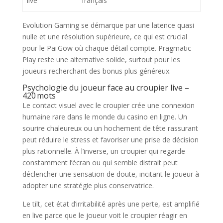
live
français
Evolution Gaming se démarque par une latence quasi
nulle et une résolution supérieure, ce qui est crucial
pour le Pai Gow où chaque détail compte. Pragmatic
Play reste une alternative solide, surtout pour les
joueurs recherchant des bonus plus généreux.
Psychologie du joueur face au croupier live –
420 mots
Le contact visuel avec le croupier crée une connexion
humaine rare dans le monde du casino en ligne. Un
sourire chaleureux ou un hochement de tête rassurant
peut réduire le stress et favoriser une prise de décision
plus rationnelle. À l’inverse, un croupier qui regarde
constamment l’écran ou qui semble distrait peut
déclencher une sensation de doute, incitant le joueur à
adopter une stratégie plus conservatrice.
Le tilt, cet état d’irritabilité après une perte, est amplifié
en live parce que le joueur voit le croupier réagir en