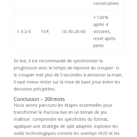
consécutives
+ 120 %
après 4
1‑3‑2‑6
10 €
10‑30‑20‑60
victoires,
reset après
perte
En live, il est recommandé de synchroniser la
progression avec le temps de réponse du croupier : si
le croupier met plus de 5 secondes à annoncer la main,
il vaut mieux rester sur la mise de base pour éviter les
décisions précipitées.
Conclusion – 200 mots
Nous avons parcouru les étapes essentielles pour
transformer le Pai Gow live en un terrain de jeu
maîtrisé : comprendre les spécificités du format,
appliquer une stratégie de split adaptée, exploiter les
outils technologiques comme les overlays HUD et les