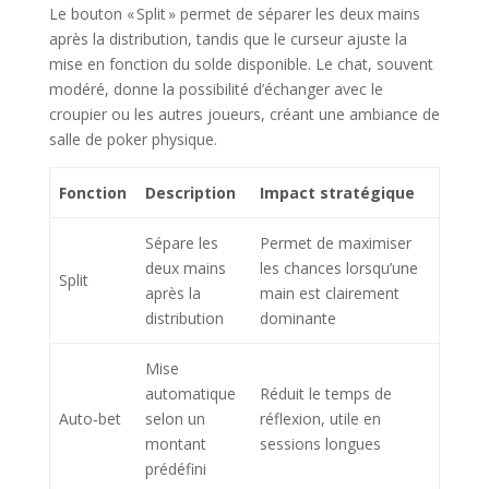
Le bouton « Split » permet de séparer les deux mains
après la distribution, tandis que le curseur ajuste la
mise en fonction du solde disponible. Le chat, souvent
modéré, donne la possibilité d’échanger avec le
croupier ou les autres joueurs, créant une ambiance de
salle de poker physique.
Fonction
Description
Impact stratégique
Sépare les
Permet de maximiser
deux mains
les chances lorsqu’une
Split
après la
main est clairement
distribution
dominante
Mise
automatique
Réduit le temps de
Auto‑bet
selon un
réflexion, utile en
montant
sessions longues
prédéfini