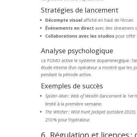
Stratégies de lancement
Décompte visuel
affiché en haut de l’écran.
Événements en direct
avec des streamers q
Collaborations avec les studios
pour offrir
Analyse psychologique
Le FOMO active le système dopaminergique : l’a
étude interne d’un opérateur a montré que les 
pendant la période active.
Exemples de succès
Spider‑Man : Web of Wealth
(lancement le 1er m
limité à la première semaine.
The Witcher : Wild Hunt Jackpot
(octobre 2023) a
210 % pour l’opérateur.
6. Régulation et licences 