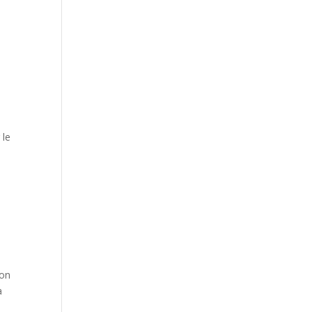
 le
ion
a