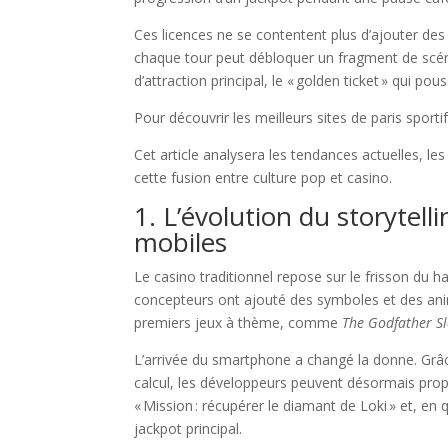
Ces licences ne se contentent plus d’ajouter des
chaque tour peut débloquer un fragment de scéna
d’attraction principal, le « golden ticket » qui pou
Pour découvrir les meilleurs sites de paris sporti
Cet article analysera les tendances actuelles, le
cette fusion entre culture pop et casino.
1. L’évolution du storytell
mobiles
Le casino traditionnel repose sur le frisson du h
concepteurs ont ajouté des symboles et des anima
premiers jeux à thème, comme
The Godfather Sl
L’arrivée du smartphone a changé la donne. Grâc
calcul, les développeurs peuvent désormais prop
« Mission : récupérer le diamant de Loki » et, en 
jackpot principal.