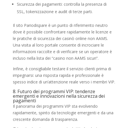
Sicurezza dei pagamenti: controlla la presenza di
SSL, tokenizzazione e audit di terze parti.
Il sito Pariodispare è un punto di riferimento neutro
dove è possibile confrontare rapidamente le licenze e
le pratiche di sicurezza dei casinò online non AAMS.
Una visita al loro portale consente di incrociare le
informazioni raccolte e di verificare se un operatore è
incluso nella lista dei “casino non AAMS sicuri”.
Infine, è consigliabile testare il servizio clienti prima di
impegnarsi: una risposta rapida e professionale è
spesso indice di un’attenzione reale verso i membri VIP.
8. Futuro dei programmi VIP: tendenze
emergenti e innovazioni nella sicurezza dei
pagamenti
Il panorama dei programmi VIP sta evolvendo
rapidamente, spinto da tecnologie emergenti e da una
crescente domanda di trasparenza.