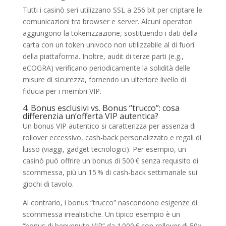
Tutti i casinò seri utilizzano SSL a 256 bit per criptare le
comunicazioni tra browser e server. Alcuni operatori
aggiungono la tokenizzazione, sostituendo i dati della
carta con un token univoco non utilizzabile al di fuori
della piattaforma. Inoltre, audit di terze parti (e.g.,
eCOGRA) verificano periodicamente la solidità delle
misure di sicurezza, fornendo un ulteriore livello di
fiducia per i membri VIP.
4. Bonus esclusivi vs. Bonus “trucco”: cosa
differenzia un’offerta VIP autentica?
Un bonus VIP autentico si caratterizza per assenza di
rollover eccessivo, cash‑back personalizzato e regali di
lusso (viaggi, gadget tecnologici). Per esempio, un
casinò può offrire un bonus di 500 € senza requisito di
scommessa, più un 15 % di cash‑back settimanale sui
giochi di tavolo.
Al contrario, i bonus “trucco” nascondono esigenze di
scommessa irrealistiche. Un tipico esempio è un
“bonus di benvenuto VIP” da 1 000 € con rollover di 50x