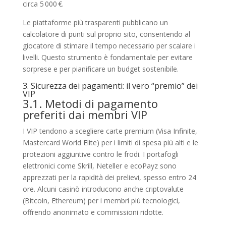
circa 5 000 €.
Le piattaforme più trasparenti pubblicano un
calcolatore di punti sul proprio sito, consentendo al
giocatore di stimare il tempo necessario per scalare i
livelli. Questo strumento è fondamentale per evitare
sorprese e per pianificare un budget sostenibile.
3. Sicurezza dei pagamenti: il vero “premio” dei
VIP
3.1. Metodi di pagamento
preferiti dai membri VIP
I VIP tendono a scegliere carte premium (Visa Infinite,
Mastercard World Elite) per i limiti di spesa più alti e le
protezioni aggiuntive contro le frodi. I portafogli
elettronici come Skrill, Neteller e ecoPayz sono
apprezzati per la rapidità dei prelievi, spesso entro 24
ore. Alcuni casinò introducono anche criptovalute
(Bitcoin, Ethereum) per i membri più tecnologici,
offrendo anonimato e commissioni ridotte.