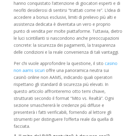
hanno conquistato l’attenzione di giocatori esperti e di
neofiti desiderosi di sentirsi “trattati come re”. L’idea di
accedere a bonus esclusivi, limiti di prelievo più alti e
assistenza dedicata è diventata un vero e proprio
punto di vendita per molte piattaforme. Tuttavia, dietro
le luci scintillanti si nascondono anche preoccupazioni
concrete: la sicurezza dei pagamenti, la trasparenza
delle condizioni e la reale convenienza di tali vantaggi.
Per chi vuole approfondire la questione, il sito
casino
non aams sicuri
offre una panoramica neutra sui
casinò online non AAMS, indicando quali operatori
rispettano gli standard di sicurezza più elevati. In
questo articolo affronteremo otto temi chiave,
strutturati secondo il format “Mito vs. Realtà”. Ogni
sezione smaschererà le credenze più diffuse e
presenterà i fatti verificabili, fornendo al lettore gli
strumenti per distinguere l’offerta reale da quella di
facciata.