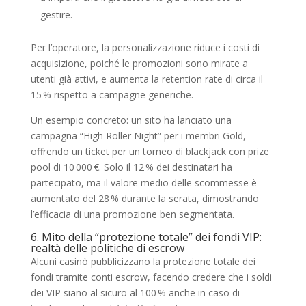
gestire.
Per l’operatore, la personalizzazione riduce i costi di
acquisizione, poiché le promozioni sono mirate a
utenti già attivi, e aumenta la retention rate di circa il
15 % rispetto a campagne generiche.
Un esempio concreto: un sito ha lanciato una
campagna “High Roller Night” per i membri Gold,
offrendo un ticket per un torneo di blackjack con prize
pool di 10 000 €. Solo il 12 % dei destinatari ha
partecipato, ma il valore medio delle scommesse è
aumentato del 28 % durante la serata, dimostrando
l’efficacia di una promozione ben segmentata.
6. Mito della “protezione totale” dei fondi VIP:
realtà delle politiche di escrow
Alcuni casinò pubblicizzano la protezione totale dei
fondi tramite conti escrow, facendo credere che i soldi
dei VIP siano al sicuro al 100 % anche in caso di