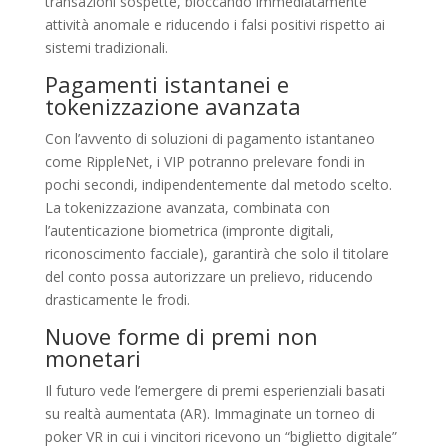
transazioni sospette, bloccando immediatamente
attività anomale e riducendo i falsi positivi rispetto ai
sistemi tradizionali.
Pagamenti istantanei e
tokenizzazione avanzata
Con l’avvento di soluzioni di pagamento istantaneo
come RippleNet, i VIP potranno prelevare fondi in
pochi secondi, indipendentemente dal metodo scelto.
La tokenizzazione avanzata, combinata con
l’autenticazione biometrica (impronte digitali,
riconoscimento facciale), garantirà che solo il titolare
del conto possa autorizzare un prelievo, riducendo
drasticamente le frodi.
Nuove forme di premi non
monetari
Il futuro vede l’emergere di premi esperienziali basati
su realtà aumentata (AR). Immaginate un torneo di
poker VR in cui i vincitori ricevono un “biglietto digitale”