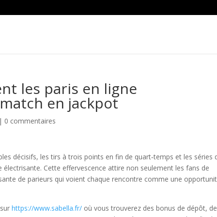
t les paris en ligne
match en jackpot
|
0 commentaires
es décisifs, les tirs à trois points en fin de quart‑temps et les séries 
électrisante. Cette effervescence attire non seulement les fans de
sante de parieurs qui voient chaque rencontre comme une opportuni
 sur
https://www.sabella.fr/
où vous trouverez des bonus de dépôt, d