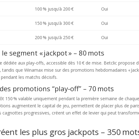
100 % jusqu’à 200 €
Oui
150 % jusqu’à 300 €
Oui
200 % jusqu’à 250 €
Oui
le segment « jackpot » – 80 mots
e dédiée aux play‑offs, accessible dès 10 € de mise. Betclic propose 
res, tandis que Winamax mise sur des promotions hebdomadaires « Jac
pendant les matchs décisifs.
 des promotions “play‑off” – 70 mots
ôt 150 % valable uniquement pendant la première semaine de chaqu
motions augmentent le capital de jeu, permettent de placer plus de pari
s cagnottes progressives, créent un effet de levier qui peut transform
réent les plus gros jackpots – 350 mot