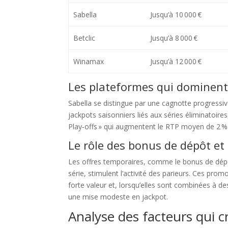
Sabella
Jusqu’à 10 000 €
Betclic
Jusqu’à 8 000 €
Winamax
Jusqu’à 12 000 €
Les plateformes qui dominent 
Sabella se distingue par une cagnotte progressiv
jackpots saisonniers liés aux séries éliminatoi
Play‑offs » qui augmentent le RTP moyen de 2 % 
Le rôle des bonus de dépôt et
Les offres temporaires, comme le bonus de dép
série, stimulent l’activité des parieurs. Ces pro
forte valeur et, lorsqu’elles sont combinées à de
une mise modeste en jackpot.
Analyse des facteurs qui c