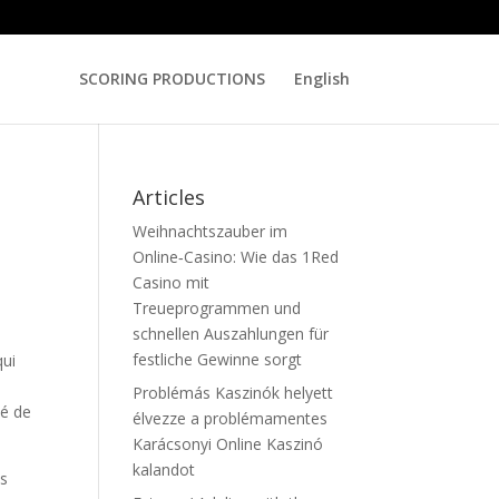
SCORING PRODUCTIONS
English
Articles
Weihnachtszauber im
Online‑Casino: Wie das 1Red
Casino mit
Treueprogrammen und
schnellen Auszahlungen für
festliche Gewinne sorgt
qui
Problémás Kaszinók helyett
té de
élvezze a problémamentes
Karácsonyi Online Kaszinó
kalandot
es