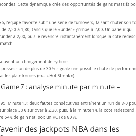
 secondes. Cette dynamique crée des opportunités de gains massifs po
6, l’équipe favorite subit une série de turnovers, faisant chuter son to
 de 2,20 à 1,80, tandis que le « under » grimpe à 2,00. Un parieur qui
 l’under à 2,00, puis le revendre instantanément lorsque la cote redes
u match.
que souvent un changement de rythme.
e possession de plus de 30 % signale une possible chute de performan
 les plateformes (ex. : « Hot Streak »).
n Game 7 : analyse minute par minute –
1,95. Minute 13 : deux fautes consécutives entraînent un run de 8‑0 po
eur place 30 € sur over à 2,30, puis, à la minute 14, la cote redescend
 54 € de gain net, soit un ROI de 80 %.
’avenir des jackpots NBA dans les