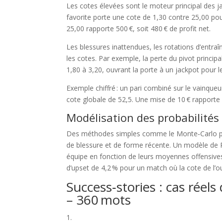
Les cotes élevées sont le moteur principal des j
favorite porte une cote de 1,30 contre 25,00 pour
25,00 rapporte 500 €, soit 480 € de profit net.
Les blessures inattendues, les rotations d’entra
les cotes. Par exemple, la perte du pivot princip
1,80 à 3,20, ouvrant la porte à un jackpot pour l
Exemple chiffré : un pari combiné sur le vainque
cote globale de 52,5. Une mise de 10 € rapporte 5
Modélisation des probabilités
Des méthodes simples comme le Monte‑Carlo perm
de blessure et de forme récente. Un modèle de P
équipe en fonction de leurs moyennes offensives
d’upset de 4,2 % pour un match où la cote de l’out
Success‑stories : cas réel
– 360 mots