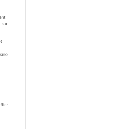
nent
e sur
ne
asino
fiter