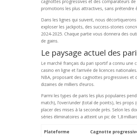
cagnottes progressives et des comparateurs de c
promotions les plus attractives, sans prétendre 
Dans les lignes qui suivent, nous décortiquerons 
exploser les jackpots, des success‑stories concrèt
2024‑2025. Chaque partie vous donnera des outil
de gains.
Le paysage actuel des par
Le marché français du pari sportif a connu une c
casino en ligne et l’arrivée de licences nationales
NBA, proposant des cagnottes progressives et de
dizaines de milliers d’euros.
Parmi les types de paris les plus populaires pend
match), l’over/under (total de points), les props 
placer des mises à la seconde près. Selon les do
séries éliminatoires a atteint un pic de 1,8 milli
Plateforme
Cagnotte progressiv