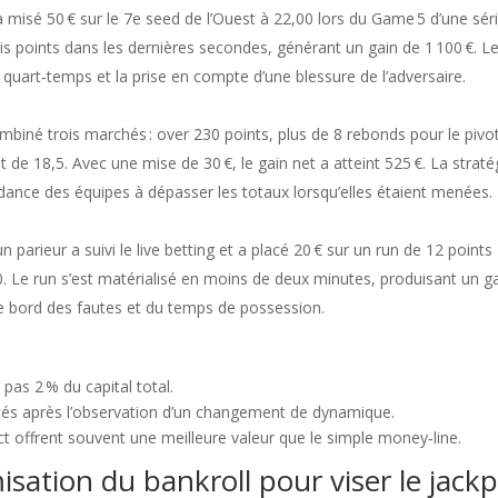
 misé 50 € sur le 7e seed de l’Ouest à 22,00 lors du Game 5 d’une séri
ois points dans les dernières secondes, générant un gain de 1 100 €. L
quart‑temps et la prise en compte d’une blessure de l’adversaire.
ombiné trois marchés : over 230 points, plus de 8 rebonds pour le pivo
it de 18,5. Avec une mise de 30 €, le gain net a atteint 525 €. La straté
endance des équipes à dépasser les totaux lorsqu’elles étaient menées.
n parieur a suivi le live betting et a placé 20 € sur un run de 12 points
,0. Le run s’est matérialisé en moins de deux minutes, produisant un g
 de bord des fautes et du temps de possession.
pas 2 % du capital total.
placés après l’observation d’un changement de dynamique.
ect offrent souvent une meilleure valeur que le simple money‑line.
isation du bankroll pour viser le jack