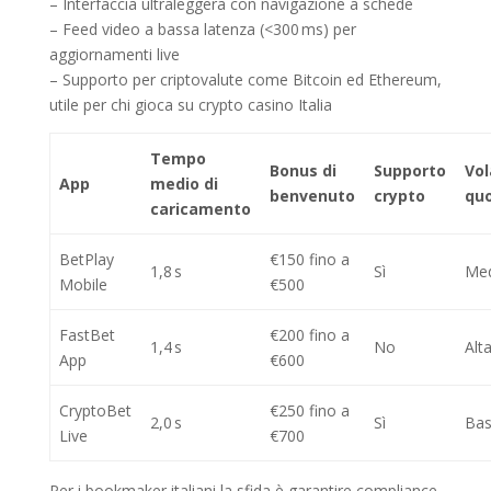
– Interfaccia ultraleggera con navigazione a schede
– Feed video a bassa latenza (<300 ms) per
aggiornamenti live
– Supporto per criptovalute come Bitcoin ed Ethereum,
utile per chi gioca su crypto casino Italia
Tempo
Bonus di
Supporto
Vol
App
medio di
benvenuto
crypto
qu
caricamento
BetPlay
€150 fino a
1,8 s
Sì
Med
Mobile
€500
FastBet
€200 fino a
1,4 s
No
Alt
App
€600
CryptoBet
€250 fino a
2,0 s
Sì
Bas
Live
€700
Per i bookmaker italiani la sfida è garantire compliance