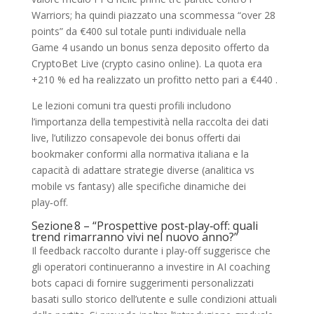
Warriors; ha quindi piazzato una scommessa “over 28
points” da €400 sul totale punti individuale nella
Game 4 usando un bonus senza deposito offerto da
CryptoBet Live (crypto casino online). La quota era
+210 % ed ha realizzato un profitto netto pari a €440 .
Le lezioni comuni tra questi profili includono
l’importanza della tempestività nella raccolta dei dati
live, l’utilizzo consapevole dei bonus offerti dai
bookmaker conformi alla normativa italiana e la
capacità di adattare strategie diverse (analitica vs
mobile vs fantasy) alle specifiche dinamiche dei
play‑off.
Sezione 8 – “Prospettive post‑play‑off: quali
trend rimarranno vivi nel nuovo anno?”
Il feedback raccolto durante i play‑off suggerisce che
gli operatori continueranno a investire in AI coaching
bots capaci di fornire suggerimenti personalizzati
basati sullo storico dell’utente e sulle condizioni attuali