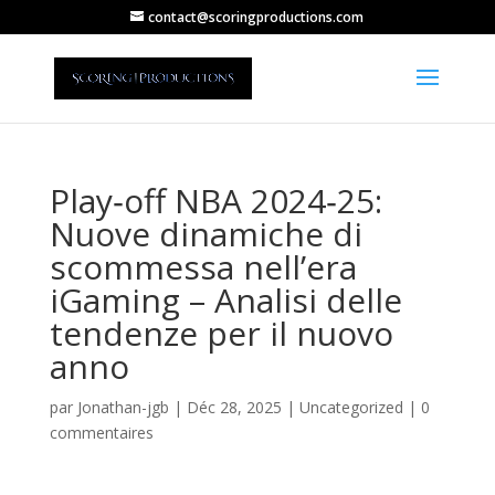
contact@scoringproductions.com
Play‑off NBA 2024‑25:
Nuove dinamiche di
scommessa nell’era
iGaming – Analisi delle
tendenze per il nuovo
anno
par
Jonathan-jgb
|
Déc 28, 2025
|
Uncategorized
|
0
commentaires