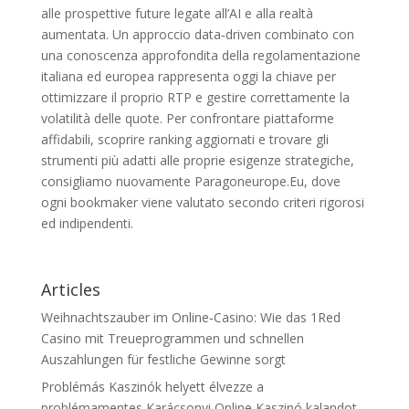
alle prospettive future legate all’AI e alla realtà
aumentata. Un approccio data‑driven combinato con
una conoscenza approfondita della regolamentazione
italiana ed europea rappresenta oggi la chiave per
ottimizzare il proprio RTP e gestire correttamente la
volatilità delle quote. Per confrontare piattaforme
affidabili, scoprire ranking aggiornati e trovare gli
strumenti più adatti alle proprie esigenze strategiche,
consigliamo nuovamente Paragoneurope.Eu, dove
ogni bookmaker viene valutato secondo criteri rigorosi
ed indipendenti.
Articles
Weihnachtszauber im Online‑Casino: Wie das 1Red
Casino mit Treueprogrammen und schnellen
Auszahlungen für festliche Gewinne sorgt
Problémás Kaszinók helyett élvezze a
problémamentes Karácsonyi Online Kaszinó kalandot