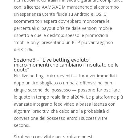
con la licenza AAMS/ADM mantenendo al contempo
un’esperienza utente fluida su Android e iOS. Gli
scommettitori esperti dovrebbero monitorare le
percentuali di payout offerte dalle versioni mobile
rispetto a quelle desktop: spesso le promozioni
“mobile‑only” presentano un RTP più vantaggioso
del 3–5 %.
Sezione 3 – “Live betting evoluto:
micro‑momenti che cambiano il risultato delle
quote”
Nel live betting i micro‑eventi — turnover immediati
dopo un tiro sbagliato o rimbalzi offensivi nei primi
cinque secondi del possesso — possono far oscillare
le quote in tempo reale fino al 20 %. Le piattaforme più
avanzate integrano feed video a bassa latenza con
algoritmi predittivi che calcolano la probabilità di
conversione del possesso entro i successivi tre
secondi.
Strategie consigliate per sfruttare questi