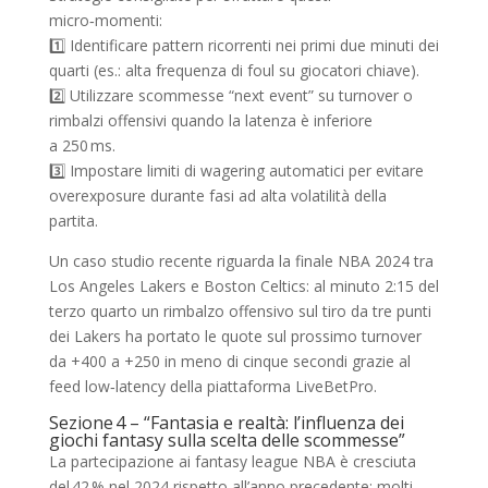
micro‑momenti:
1️⃣ Identificare pattern ricorrenti nei primi due minuti dei
quarti (es.: alta frequenza di foul su giocatori chiave).
2️⃣ Utilizzare scommesse “next event” su turnover o
rimbalzi offensivi quando la latenza è inferiore
a 250 ms.
3️⃣ Impostare limiti di wagering automatici per evitare
overexposure durante fasi ad alta volatilità della
partita.
Un caso studio recente riguarda la finale NBA 2024 tra
Los Angeles Lakers e Boston Celtics: al minuto 2:15 del
terzo quarto un rimbalzo offensivo sul tiro da tre punti
dei Lakers ha portato le quote sul prossimo turnover
da +400 a +250 in meno di cinque secondi grazie al
feed low‑latency della piattaforma LiveBetPro.
Sezione 4 – “Fantasia e realtà: l’influenza dei
giochi fantasy sulla scelta delle scommesse”
La partecipazione ai fantasy league NBA è cresciuta
del 42 % nel 2024 rispetto all’anno precedente; molti