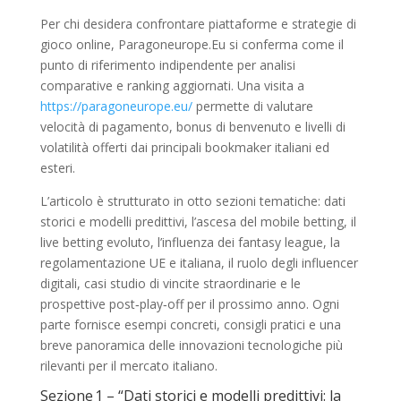
Per chi desidera confrontare piattaforme e strategie di
gioco online, Paragoneurope.Eu si conferma come il
punto di riferimento indipendente per analisi
comparative e ranking aggiornati. Una visita a
https://paragoneurope.eu/
permette di valutare
velocità di pagamento, bonus di benvenuto e livelli di
volatilità offerti dai principali bookmaker italiani ed
esteri.
L’articolo è strutturato in otto sezioni tematiche: dati
storici e modelli predittivi, l’ascesa del mobile betting, il
live betting evoluto, l’influenza dei fantasy league, la
regolamentazione UE e italiana, il ruolo degli influencer
digitali, casi studio di vincite straordinarie e le
prospettive post‑play‑off per il prossimo anno. Ogni
parte fornisce esempi concreti, consigli pratici e una
breve panoramica delle innovazioni tecnologiche più
rilevanti per il mercato italiano.
Sezione 1 – “Dati storici e modelli predittivi: la