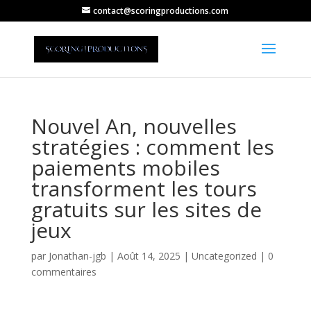
contact@scoringproductions.com
Nouvel An, nouvelles
stratégies : comment les
paiements mobiles
transforment les tours
gratuits sur les sites de
jeux
par
Jonathan-jgb
|
Août 14, 2025
|
Uncategorized
|
0
commentaires