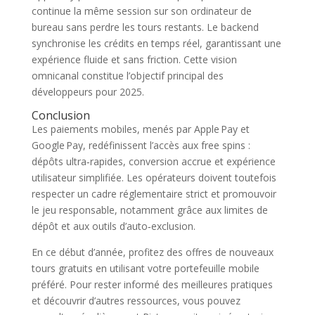
continue la même session sur son ordinateur de
bureau sans perdre les tours restants. Le backend
synchronise les crédits en temps réel, garantissant une
expérience fluide et sans friction. Cette vision
omnicanal constitue l’objectif principal des
développeurs pour 2025.
Conclusion
Les paiements mobiles, menés par Apple Pay et
Google Pay, redéfinissent l’accès aux free spins :
dépôts ultra‑rapides, conversion accrue et expérience
utilisateur simplifiée. Les opérateurs doivent toutefois
respecter un cadre réglementaire strict et promouvoir
le jeu responsable, notamment grâce aux limites de
dépôt et aux outils d’auto‑exclusion.
En ce début d’année, profitez des offres de nouveaux
tours gratuits en utilisant votre portefeuille mobile
préféré. Pour rester informé des meilleures pratiques
et découvrir d’autres ressources, vous pouvez