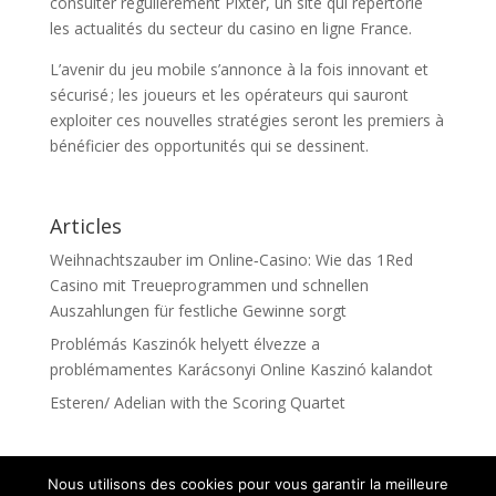
consulter régulièrement Pixter, un site qui répertorie
les actualités du secteur du casino en ligne France.
L’avenir du jeu mobile s’annonce à la fois innovant et
sécurisé ; les joueurs et les opérateurs qui sauront
exploiter ces nouvelles stratégies seront les premiers à
bénéficier des opportunités qui se dessinent.
Articles
Weihnachtszauber im Online‑Casino: Wie das 1Red
Casino mit Treueprogrammen und schnellen
Auszahlungen für festliche Gewinne sorgt
Problémás Kaszinók helyett élvezze a
problémamentes Karácsonyi Online Kaszinó kalandot
Esteren/ Adelian with the Scoring Quartet
Nous utilisons des cookies pour vous garantir la meilleure