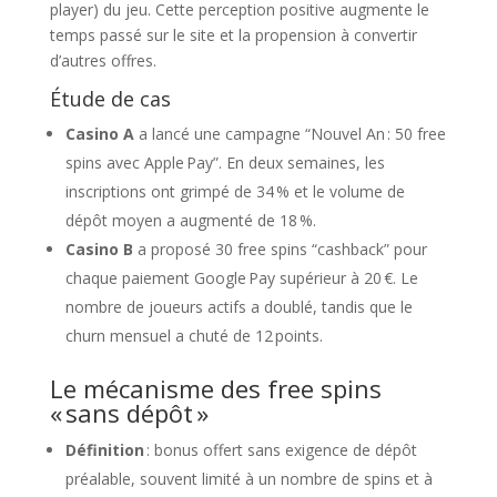
player) du jeu. Cette perception positive augmente le
temps passé sur le site et la propension à convertir
d’autres offres.
Étude de cas
Casino A
a lancé une campagne “Nouvel An : 50 free
spins avec Apple Pay”. En deux semaines, les
inscriptions ont grimpé de 34 % et le volume de
dépôt moyen a augmenté de 18 %.
Casino B
a proposé 30 free spins “cashback” pour
chaque paiement Google Pay supérieur à 20 €. Le
nombre de joueurs actifs a doublé, tandis que le
churn mensuel a chuté de 12 points.
Le mécanisme des free spins
« sans dépôt »
Définition
: bonus offert sans exigence de dépôt
préalable, souvent limité à un nombre de spins et à