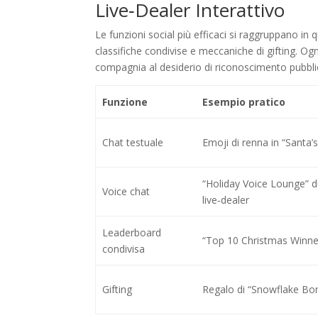
Live‑Dealer Interattivo
Le funzioni social più efficaci si raggruppano in
classifiche condivise e meccaniche di gifting. Og
compagnia al desiderio di riconoscimento pubbli
Funzione
Esempio pratico
Chat testuale
Emoji di renna in “Santa’
“Holiday Voice Lounge” du
Voice chat
live‑dealer
Leaderboard
“Top 10 Christmas Winne
condivisa
Gifting
Regalo di “Snowflake Bo