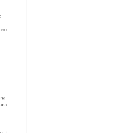
e
tano
ena
 una