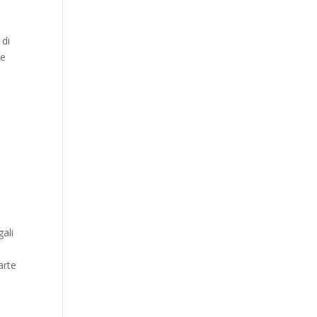
 di
ge
ali
arte