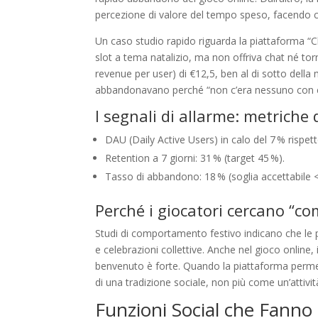
percezione di valore del tempo speso, facendo c
Un caso studio rapido riguarda la piattaforma “Cl
slot a tema natalizio, ma non offriva chat né to
revenue per user) di €12,5, ben al di sotto della 
abbandonavano perché “non c’era nessuno con cui
I segnali di allarme: metrich
DAU (Daily Active Users) in calo del 7 % rispe
Retention a 7 giorni: 31 % (target 45 %).
Tasso di abbandono: 18 % (soglia accettabile 
Perché i giocatori cercano “c
Studi di comportamento festivo indicano che le 
e celebrazioni collettive. Anche nel gioco online,
benvenuto è forte. Quando la piattaforma permett
di una tradizione sociale, non più come un’attività
Funzioni Social che Fanno l