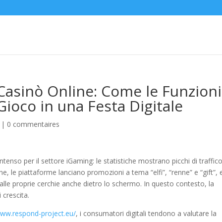
asinò Online: Come le Funzioni
Gioco in una Festa Digitale
|
0 commentaires
tenso per il settore iGaming: le statistiche mostrano picchi di traffic
ne, le piattaforme lanciano promozioni a tema “elfi”, “renne” e “gift”, e
 alle proprie cerchie anche dietro lo schermo. In questo contesto, la
 crescita.
www.respond-project.eu/
, i consumatori digitali tendono a valutare la