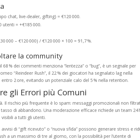
ca
po chat, live‑dealer, gifting) = €120 000.
0 utenti = +€185 000.
€230 000 – €120 000) / €120 000 × 100 = 91,7 %.
coltare la community
 se il 68 % dei commenti menziona “lentezza” o “bug”, è un segnale per
orneo “Reindeer Rush”, il 22 % dei giocatori ha segnalato lag nella
a entro 2 ore, evitando un potenziale calo del 5 % nella retention.
are gli Errori più Comuni
 Il rischio più frequente è lo spam: messaggi promozionali non filtrat
l tasso di abbandono. Una moderazione efficace richiede un team 24 
isibili a tutti gli utenti.
i avvisi di “gift ricevuto” o “nuova sfida” possono generare stress e rid
ush a un massimo di tre al giorno, con la possibilità per l’utente di