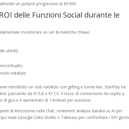
i attende un jackpot progressivo di €5 000.
ROI delle Funzioni Social durante le
fondamentale monitorare un set di metriche chiave:
ale utenti)
percentuale)
riodo natalizio
er introdotto un club natalizio con gifting e tornei live, StarPlay ha
re, passando da €13,8 a €17,5. Il tasso di conversione da ospite a
o di gioco è aumentato di 14 minuti per sessione.
punti di interazione nella chat, sentiment analysis basata su AI per
empo reale (Google Data Studio o Tableau) per confrontare i KPI giorn