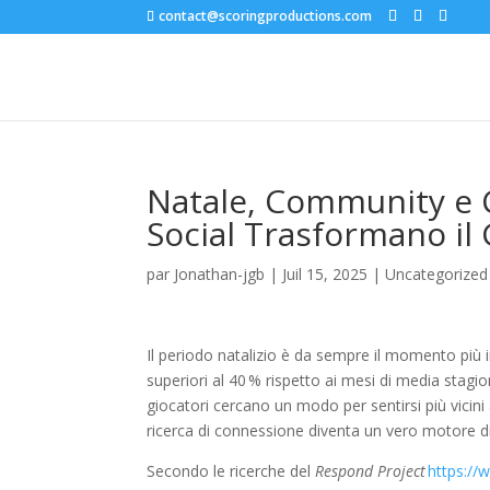
contact@scoringproductions.com
Natale, Community e C
Social Trasformano il 
par
Jonathan-jgb
|
Juil 15, 2025
|
Uncategorized
Il periodo natalizio è da sempre il momento più in
superiori al 40 % rispetto ai mesi di media stagio
giocatori cercano un modo per sentirsi più vicini
ricerca di connessione diventa un vero motore di
Secondo le ricerche del
Respond Project
https://