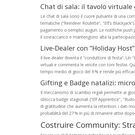
Chat di sala: il tavolo virtual
Le chat di sala sono il cuore pulsante di una com
tematiche (“Reindeer Roulette”, “Elf’s Blackjack”
pagamento o semplici auguri. Le notifiche push 
il sovraccarico e mantengono alta la partecipazi
Live‑Dealer con “Holiday Host
Il live‑dealer diventa il “conduttore di festa”. 
virtuali e commenta le vincite con toni festivi.
tempo medio di gioco del 9 % e rende più efficac
Gifting e Badge natalizi: micr
Il meccanismo di scambio regali permette ai gioc
sblocca badge stagionali (“Elf Apprentice”, “Rudo
di gratitudine che aumenta la retention: i dati
probabilità del 27 % in più di rimanere attivi dopo
Costruire Community: Strat