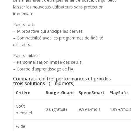
semaines avant d’être pleinement efficace, ce qui peut
laisser les nouveaux utilisateurs sans protection
immédiate.
Points forts
– IA proactive qui anticipe les dérives.
– Compatibilité avec les programmes de fidélité
existants.
Points faibles
– Personnalisation limitée des seuils.
– Courbe d’apprentissage de l’IA.
Comparatif chiffré : performances et prix des
trois solutions – (≈ 350 mots)
Critère
BudgetGuard
SpendSmart
PlaySafe
Coût
0 € (gratuit)
9,99 €/mois
4,99 €/moi
mensuel
% de