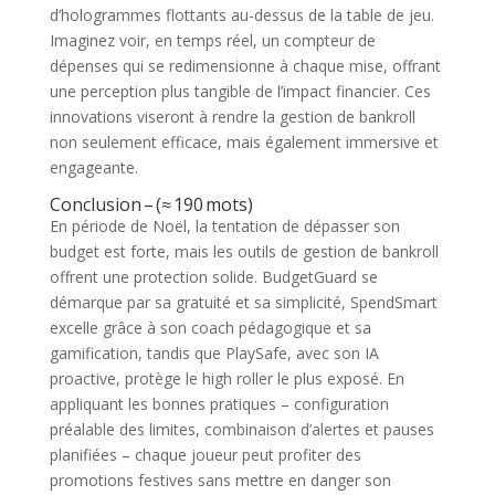
d’hologrammes flottants au-dessus de la table de jeu.
Imaginez voir, en temps réel, un compteur de
dépenses qui se redimensionne à chaque mise, offrant
une perception plus tangible de l’impact financier. Ces
innovations viseront à rendre la gestion de bankroll
non seulement efficace, mais également immersive et
engageante.
Conclusion – (≈ 190 mots)
En période de Noël, la tentation de dépasser son
budget est forte, mais les outils de gestion de bankroll
offrent une protection solide. BudgetGuard se
démarque par sa gratuité et sa simplicité, SpendSmart
excelle grâce à son coach pédagogique et sa
gamification, tandis que PlaySafe, avec son IA
proactive, protège le high roller le plus exposé. En
appliquant les bonnes pratiques – configuration
préalable des limites, combinaison d’alertes et pauses
planifiées – chaque joueur peut profiter des
promotions festives sans mettre en danger son