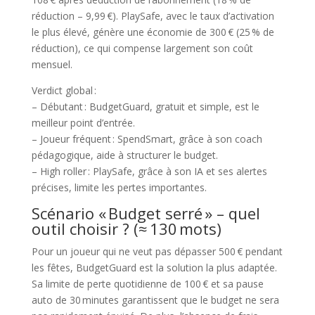
réduction – 9,99 €). PlaySafe, avec le taux d’activation
le plus élevé, génère une économie de 300 € (25 % de
réduction), ce qui compense largement son coût
mensuel.
Verdict global :
– Débutant : BudgetGuard, gratuit et simple, est le
meilleur point d’entrée.
– Joueur fréquent : SpendSmart, grâce à son coach
pédagogique, aide à structurer le budget.
– High roller : PlaySafe, grâce à son IA et ses alertes
précises, limite les pertes importantes.
Scénario « Budget serré » – quel
outil choisir ? (≈ 130 mots)
Pour un joueur qui ne veut pas dépasser 500 € pendant
les fêtes, BudgetGuard est la solution la plus adaptée.
Sa limite de perte quotidienne de 100 € et sa pause
auto de 30 minutes garantissent que le budget ne sera