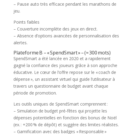
– Pause auto très efficace pendant les marathons de
jeu.
Points faibles
– Couverture incomplète des jeux en direct.
– Absence d’options avancées de personnalisation des
alertes.
Plateforme B – « SpendSmart » – (≈ 300 mots)
SpendSmart a été lancée en 2020 et a rapidement
gagné la confiance des joueurs grâce à son approche
éducative. Le cœur de l’offre repose sur le « coach de
dépense », un assistant virtuel qui guide l’utilisateur à
travers un questionnaire de budget avant chaque
période de promotion.
Les outils uniques de SpendSmart comprennent :
– Simulation de budget pré‑fêtes qui projette les
dépenses potentielles en fonction des bonus de Noël
(ex. : +200 % de dépôt) et suggère des limites réalistes.
– Gamification avec des badges « Responsable »