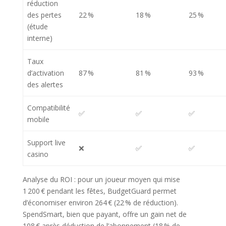
réduction
des pertes
22 %
18 %
25 %
(étude
interne)
Taux
d’activation
87 %
81 %
93 %
des alertes
Compatibilité
✅
✅
✅
mobile
Support live
❌
✅
✅
casino
Analyse du ROI : pour un joueur moyen qui mise
1 200 € pendant les fêtes, BudgetGuard permet
d’économiser environ 264 € (22 % de réduction).
SpendSmart, bien que payant, offre un gain net de
108 € après déduction de l’abonnement (18 % de