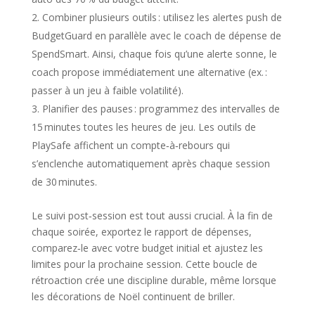
Combiner plusieurs outils : utilisez les alertes push de
BudgetGuard en parallèle avec le coach de dépense de
SpendSmart. Ainsi, chaque fois qu’une alerte sonne, le
coach propose immédiatement une alternative (ex. :
passer à un jeu à faible volatilité).
Planifier des pauses : programmez des intervalles de
15 minutes toutes les heures de jeu. Les outils de
PlaySafe affichent un compte‑à‑rebours qui
s’enclenche automatiquement après chaque session
de 30 minutes.
Le suivi post‑session est tout aussi crucial. À la fin de
chaque soirée, exportez le rapport de dépenses,
comparez‑le avec votre budget initial et ajustez les
limites pour la prochaine session. Cette boucle de
rétroaction crée une discipline durable, même lorsque
les décorations de Noël continuent de briller.