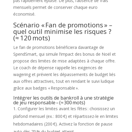
pas rapidement épuisé. De plus, l’absence de frais
mensuels permet de conserver chaque euro
économisé.
Scénario « Fan de promotions » –
quel outil minimise les risques ?
(≈ 120 mots)
Le fan de promotions bénéficiera davantage de
SpendSmart, qui simule l’impact des bonus de Noël et
propose des limites de mise adaptées à chaque offre.
Le coach de dépense rappelle les exigences de
wagering et prévient les dépassements de budget liés
aux offres attractives, tout en rendant le suivi ludique
grâce aux badges « Responsable ».
Intégrer les outils de bankroll à une stratégie
de jeu responsable – (≈ 300 mots)
Configurer les limites avant les fêtes : choisissez un
plafond mensuel (ex. : 800 €) et répartissez‑le en limites
hebdomadaires (200 €). Activez la fonction de pause
auto dès 70 % du budget atteint.