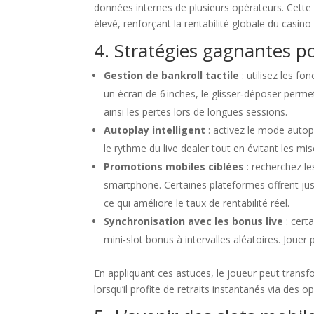
données internes de plusieurs opérateurs. Cette
élevé, renforçant la rentabilité globale du casino
4. Stratégies gagnantes p
Gestion de bankroll tactile
: utilisez les fo
un écran de 6 inches, le glisser‑déposer perme
ainsi les pertes lors de longues sessions.
Autoplay intelligent
: activez le mode autop
le rythme du live dealer tout en évitant les mi
Promotions mobiles ciblées
: recherchez le
smartphone. Certaines plateformes offrent jusq
ce qui améliore le taux de rentabilité réel.
Synchronisation avec les bonus live
: certa
mini‑slot bonus à intervalles aléatoires. Jouer
En appliquant ces astuces, le joueur peut trans
lorsqu’il profite de retraits instantanés via des o