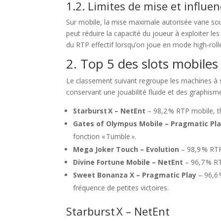
1.2. Limites de mise et influen
Sur mobile, la mise maximale autorisée varie souv
peut réduire la capacité du joueur à exploiter les
du RTP effectif lorsqu’on joue en mode high‑rolle
2. Top 5 des slots mobiles 
Le classement suivant regroupe les machines à sou
conservant une jouabilité fluide et des graphis
Starburst X – NetEnt
– 98,2 % RTP mobile, th
Gates of Olympus Mobile – Pragmatic Pl
fonction « Tumble ».
Mega Joker Touch – Evolution
– 98,9 % RTP,
Divine Fortune Mobile – NetEnt
– 96,7 % RT
Sweet Bonanza X – Pragmatic Play
– 96,6 
fréquence de petites victoires.
Starburst X – NetEnt