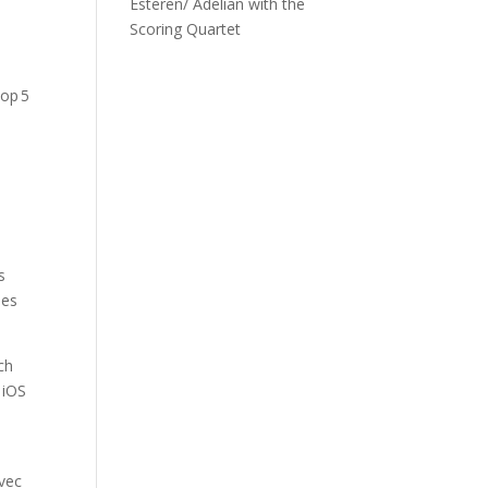
Esteren/ Adelian with the
Scoring Quartet
top 5
s
s
ues
ch
 iOS
avec