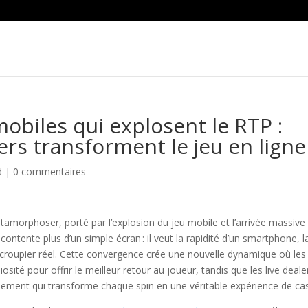
obiles qui explosent le RTP :
ers transforment le jeu en ligne
d
|
0 commentaires
tamorphoser, porté par l’explosion du jeu mobile et l’arrivée massive
ontente plus d’un simple écran : il veut la rapidité d’un smartphone, l
n croupier réel. Cette convergence crée une nouvelle dynamique où les
iosité pour offrir le meilleur retour au joueur, tandis que les live deale
sement qui transforme chaque spin en une véritable expérience de cas