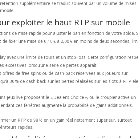
 rétention supplémentaire se traduit souvent par un volume de mises 
 mobile.
our exploiter le haut RTP sur mobile
nctions de mise rapide pour ajuster le pari en fonction de votre solde. 
t de fixer une mise de 0,10 € à 2,00 € en moins de deux secondes, lim
lay avec une limite de tours et un stop‑loss. Cette configuration resp
ses excessives lorsqu’une série de pertes apparaît.
s offres de free spins ou de cash‑back réservées aux joueurs sur
u’à 30 % de cash‑back sur les pertes réalisées sur les slots à RTP él
ins jeux live proposent le « Dealer’s Choice », où le croupier active un
 pendant ces fenêtres augmente la probabilité de gains additionnels.
former un RTP de 98 % en un gain réel nettement supérieur, surtout
pérateurs rapides.