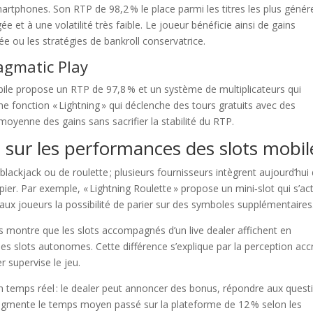
martphones. Son RTP de 98,2 % le place parmi les titres les plus génér
e et à une volatilité très faible. Le joueur bénéficie ainsi de gains
ée ou les stratégies de bankroll conservatrice.
agmatic Play
obile propose un RTP de 97,8 % et un système de multiplicateurs qui
e fonction « Lightning » qui déclenche des tours gratuits avec des
moyenne des gains sans sacrifier la stabilité du RTP.
rs sur les performances des slots mobil
 blackjack ou de roulette ; plusieurs fournisseurs intègrent aujourd’hui
pier. Par exemple, « Lightning Roulette » propose un mini‑slot qui s’ac
t aux joueurs la possibilité de parier sur des symboles supplémentaires
ns montre que les slots accompagnés d’un live dealer affichent en
s slots autonomes. Cette différence s’explique par la perception acc
r supervise le jeu.
en temps réel : le dealer peut annoncer des bonus, répondre aux quest
augmente le temps moyen passé sur la plateforme de 12 % selon les