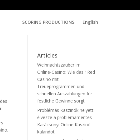
SCORING PRODUCTIONS
English
Articles
Weihnachtszauber im
Online‑Casino: Wie das 1Red
Casino mit
Treueprogrammen und
schnellen Auszahlungen für
festliche Gewinne sorgt
 des
a
Problémás Kaszinók helyett
élvezze a problémamentes
rs
Karácsonyi Online Kaszinó
ino.
kalandot