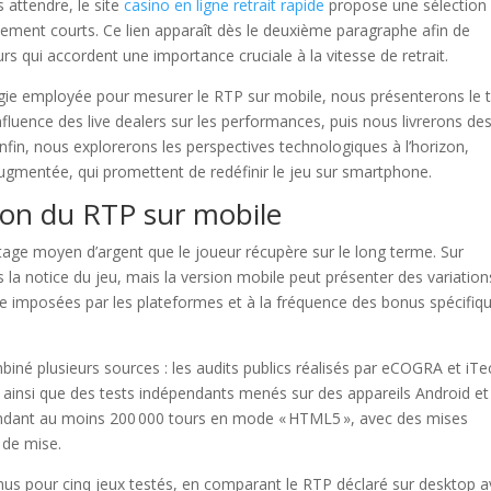
s attendre, le site
casino en ligne retrait rapide
propose une sélection
iement courts. Ce lien apparaît dès le deuxième paragraphe afin de
s qui accordent une importance cruciale à la vitesse de retrait.
ogie employée pour mesurer le RTP sur mobile, nous présenterons le 
nfluence des live dealers sur les performances, puis nous livrerons de
nfin, nous explorerons les perspectives technologiques à l’horizon,
é augmentée, qui promettent de redéfinir le jeu sur smartphone.
ion du RTP sur mobile
tage moyen d’argent que le joueur récupère sur le long terme. Sur
 la notice du jeu, mais la version mobile peut présenter des variation
ise imposées par les plateformes et à la fréquence des bonus spécifiq
iné plusieurs sources : les audits publics réalisés par eCOGRA et iTe
, ainsi que des tests indépendants menés sur des appareils Android et
dant au moins 200 000 tours en mode « HTML5 », avec des mises
s de mise.
nus pour cinq jeux testés, en comparant le RTP déclaré sur desktop 