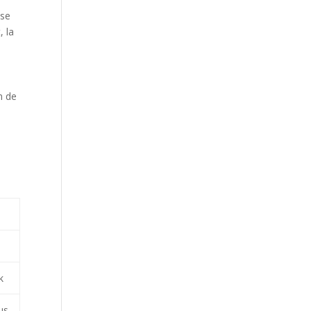
ise
, la
n de
k
us