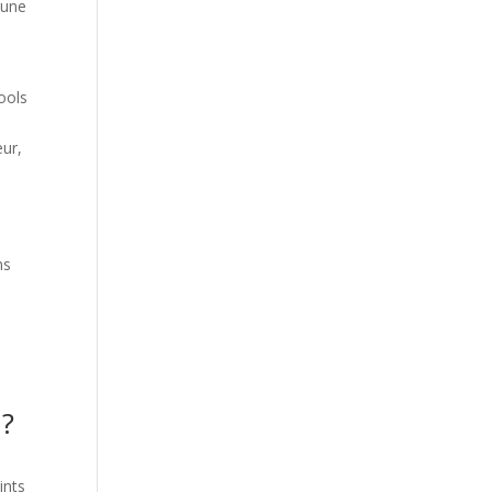
 une
ools
eur,
ns
 ?
ints