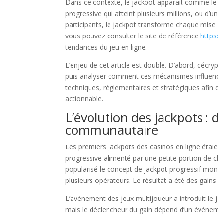
Dans ce contexte, le jackpot apparaît comme le lia
progressive qui atteint plusieurs millions, ou d’
participants, le jackpot transforme chaque mis
vous pouvez consulter le site de référence
https
tendances du jeu en ligne.
L’enjeu de cet article est double. D’abord, décry
puis analyser comment ces mécanismes influence
techniques, réglementaires et stratégiques afin
actionnable.
L’évolution des jackpots : 
communautaire
Les premiers jackpots des casinos en ligne étaien
progressive alimenté par une petite portion d
popularisé le concept de jackpot progressif mond
plusieurs opérateurs. Le résultat a été des gains
L’avènement des jeux multijoueur a introduit le 
mais le déclencheur du gain dépend d’un événemen