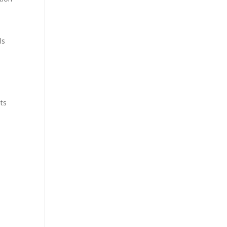
ls
ots