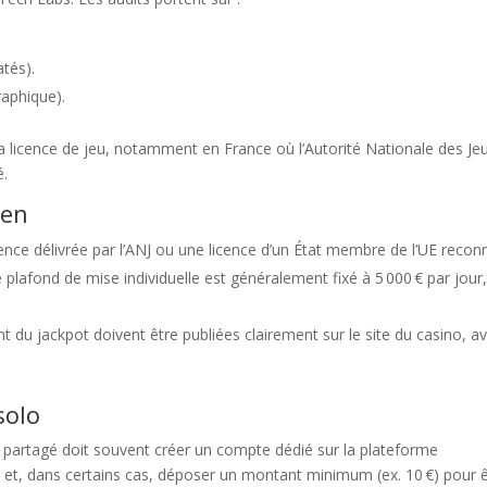
tés).
raphique).
la licence de jeu, notamment en France où l’Autorité Nationale des Je
é.
éen
cence délivrée par l’ANJ ou une licence d’un État membre de l’UE recon
e plafond de mise individuelle est généralement fixé à 5 000 € par jour,
 du jackpot doivent être publiées clairement sur le site du casino, a
.
solo
t partagé doit souvent créer un compte dédié sur la plateforme
n et, dans certains cas, déposer un montant minimum (ex. 10 €) pour 