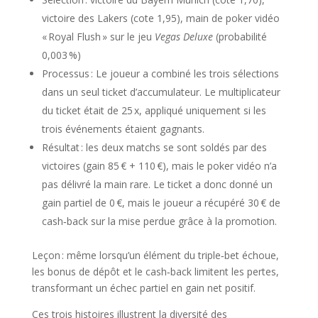
victoire des Lakers (cote 1,95), main de poker vidéo
« Royal Flush » sur le jeu
Vegas Deluxe
(probabilité
0,003 %)
Processus : Le joueur a combiné les trois sélections
dans un seul ticket d’accumulateur. Le multiplicateur
du ticket était de 25 x, appliqué uniquement si les
trois événements étaient gagnants.
Résultat : les deux matchs se sont soldés par des
victoires (gain 85 € + 110 €), mais le poker vidéo n’a
pas délivré la main rare. Le ticket a donc donné un
gain partiel de 0 €, mais le joueur a récupéré 30 € de
cash‑back sur la mise perdue grâce à la promotion.
Leçon : même lorsqu’un élément du triple‑bet échoue,
les bonus de dépôt et le cash‑back limitent les pertes,
transformant un échec partiel en gain net positif.
Ces trois histoires illustrent la diversité des