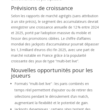
Prévisions de croissance
Selon les rapports de marché agrégés (sans attribution
à un site précis), le segment des accumulateurs devrait
enregistrer une croissance annuelle de 12 % entre 2024
et 2025, porté par l’adoption massive du mobile et
l’essor des promotions ciblées. Le chiffre d’affaires
mondial des jackpots d’accumulateur pourrait dépasser
les 1,3 milliard d’euros d’ici fin 2025, avec une part de
marché notable en France grâce à la popularité
croissante des jeux de type “multi‑bet live”.
Nouvelles opportunités pour les
joueurs
Formats “multi‑bet live” : les paris combinés en
temps réel permettent d’ajouter ou de retirer des
sélections pendant le déroulement d’un match,
augmentant la flexibilité et le potentiel de gain.
Jackpots dynamiques : certains sites testent des