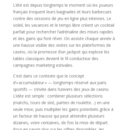
L’été est depuis longtemps le moment où les joueurs
français troquent leurs baignades et leurs barbecues
contre des sessions de jeu en ligne plus intenses. Le
soleil, les vacances et le temps libre créent un cocktail
parfait pour rechercher l’adrénaline des mises rapides
et des gains qui font rêver. On assiste chaque année à
une hausse visible des visites sur les plateformes de
casino, où la promesse d’un jackpot qui explose les
tables classiques devient le fil conducteur des
campagnes marketing estivales.
C’est dans ce contexte que le concept
d’« accumulateur » — longtemps réservé aux paris
sportifs — s’invite dans l’univers des jeux de casino.
L’idée est simple : combiner plusieurs sélections
(matchs, tours de slot, parties de roulette…) en une
seule mise, puis multiplier les gains potentiels grâce à
un facteur de hausse qui peut atteindre plusieurs
dizaines, voire centaines, de fois la mise de départ.
Pour en savoir plus sur les offres disponibles, les