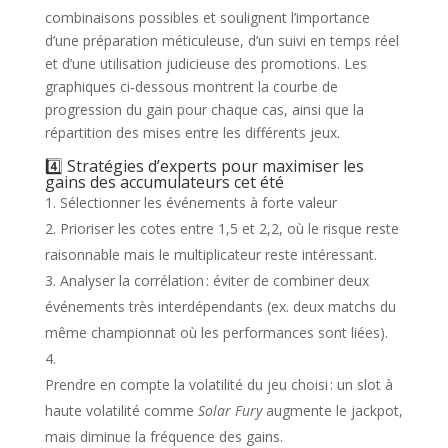
combinaisons possibles et soulignent l’importance
d’une préparation méticuleuse, d’un suivi en temps réel
et d’une utilisation judicieuse des promotions. Les
graphiques ci‑dessous montrent la courbe de
progression du gain pour chaque cas, ainsi que la
répartition des mises entre les différents jeux.
4️⃣ Stratégies d’experts pour maximiser les
gains des accumulateurs cet été
Sélectionner les événements à forte valeur
Prioriser les cotes entre 1,5 et 2,2, où le risque reste
raisonnable mais le multiplicateur reste intéressant.
Analyser la corrélation : éviter de combiner deux
événements très interdépendants (ex. deux matchs du
même championnat où les performances sont liées).
Prendre en compte la volatilité du jeu choisi : un slot à
haute volatilité comme
Solar Fury
augmente le jackpot,
mais diminue la fréquence des gains.