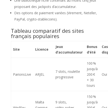
Une bibliothèque riche contenant au moins cinq jeux
proposant des jackpots d’accumulateur.
Des options de paiement variées (Virement, Neteller,
PayPal, crypto‑stablecoins).
Tableau comparatif des sites
français populaires
Jeux
Bonus
Cas
Site
Licence
d’accumulateur
d’été
dis
100 %
jusqu’à
7 slots, roulette
ParionsLive
ARJEL
200 €
Oui
progressive
+ 30
tours
150 %
Malta
9 slots,
jusqu’à
WinPlay
Gaming
vidéo‑poker,
300 €
Oui