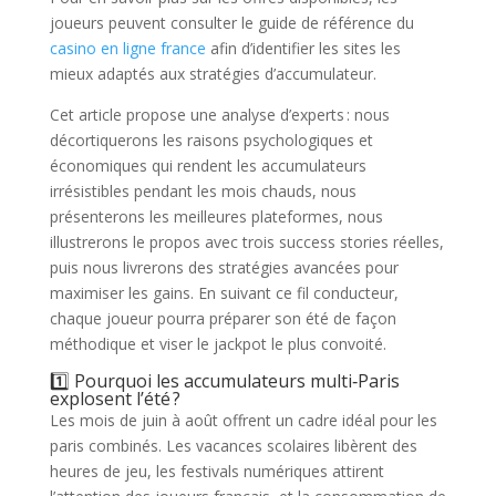
joueurs peuvent consulter le guide de référence du
casino en ligne france
afin d’identifier les sites les
mieux adaptés aux stratégies d’accumulateur.
Cet article propose une analyse d’experts : nous
décortiquerons les raisons psychologiques et
économiques qui rendent les accumulateurs
irrésistibles pendant les mois chauds, nous
présenterons les meilleures plateformes, nous
illustrerons le propos avec trois success stories réelles,
puis nous livrerons des stratégies avancées pour
maximiser les gains. En suivant ce fil conducteur,
chaque joueur pourra préparer son été de façon
méthodique et viser le jackpot le plus convoité.
1️⃣ Pourquoi les accumulateurs multi‑Paris
explosent l’été ?
Les mois de juin à août offrent un cadre idéal pour les
paris combinés. Les vacances scolaires libèrent des
heures de jeu, les festivals numériques attirent