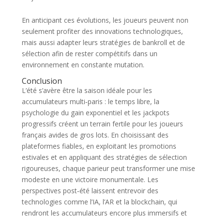
En anticipant ces évolutions, les joueurs peuvent non
seulement profiter des innovations technologiques,
mais aussi adapter leurs stratégies de bankroll et de
sélection afin de rester compétitifs dans un
environnement en constante mutation.
Conclusion
L’été s’avère être la saison idéale pour les
accumulateurs multi‑paris : le temps libre, la
psychologie du gain exponentiel et les jackpots
progressifs créent un terrain fertile pour les joueurs
français avides de gros lots. En choisissant des
plateformes fiables, en exploitant les promotions
estivales et en appliquant des stratégies de sélection
rigoureuses, chaque parieur peut transformer une mise
modeste en une victoire monumentale. Les
perspectives post‑été laissent entrevoir des
technologies comme l’IA, l’AR et la blockchain, qui
rendront les accumulateurs encore plus immersifs et