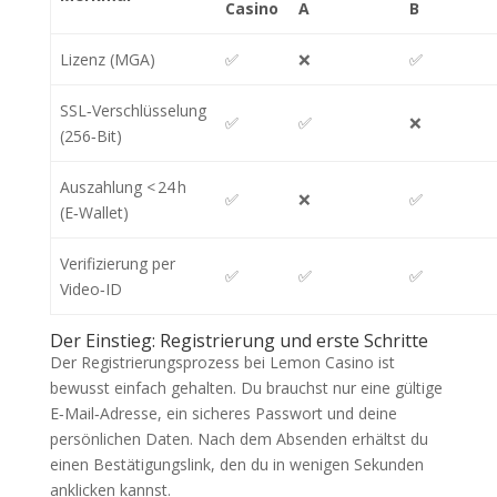
Casino
A
B
Lizenz (MGA)
✅
❌
✅
SSL‑Verschlüsselung
✅
✅
❌
(256‑Bit)
Auszahlung < 24 h
✅
❌
✅
(E‑Wallet)
Verifizierung per
✅
✅
✅
Video‑ID
Der Einstieg: Registrierung und erste Schritte
Der Registrierungsprozess bei Lemon Casino ist
bewusst einfach gehalten. Du brauchst nur eine gültige
E‑Mail‑Adresse, ein sicheres Passwort und deine
persönlichen Daten. Nach dem Absenden erhältst du
einen Bestätigungslink, den du in wenigen Sekunden
anklicken kannst.