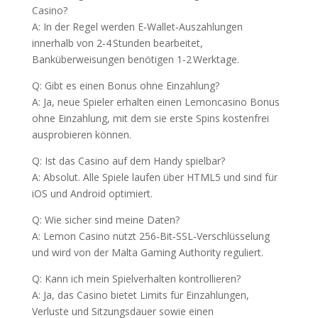
Casino?
A: In der Regel werden E‑Wallet‑Auszahlungen
innerhalb von 2‑4 Stunden bearbeitet,
Banküberweisungen benötigen 1‑2 Werktage.
Q: Gibt es einen Bonus ohne Einzahlung?
A: Ja, neue Spieler erhalten einen Lemoncasino Bonus
ohne Einzahlung, mit dem sie erste Spins kostenfrei
ausprobieren können.
Q: Ist das Casino auf dem Handy spielbar?
A: Absolut. Alle Spiele laufen über HTML5 und sind für
iOS und Android optimiert.
Q: Wie sicher sind meine Daten?
A: Lemon Casino nutzt 256‑Bit‑SSL‑Verschlüsselung
und wird von der Malta Gaming Authority reguliert.
Q: Kann ich mein Spielverhalten kontrollieren?
A: Ja, das Casino bietet Limits für Einzahlungen,
Verluste und Sitzungsdauer sowie einen