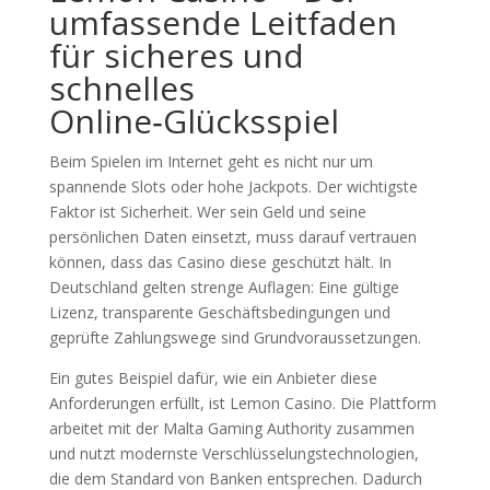
umfassende Leitfaden
für sicheres und
schnelles
Online‑Glücksspiel
Beim Spielen im Internet geht es nicht nur um
spannende Slots oder hohe Jackpots. Der wichtigste
Faktor ist Sicherheit. Wer sein Geld und seine
persönlichen Daten einsetzt, muss darauf vertrauen
können, dass das Casino diese geschützt hält. In
Deutschland gelten strenge Auflagen: Eine gültige
Lizenz, transparente Geschäftsbedingungen und
geprüfte Zahlungswege sind Grundvoraussetzungen.
Ein gutes Beispiel dafür, wie ein Anbieter diese
Anforderungen erfüllt, ist Lemon Casino. Die Plattform
arbeitet mit der Malta Gaming Authority zusammen
und nutzt modernste Verschlüsselungstechnologien,
die dem Standard von Banken entsprechen. Dadurch