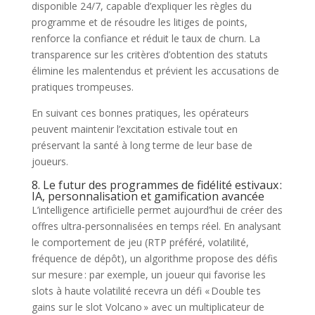
disponible 24/7, capable d’expliquer les règles du
programme et de résoudre les litiges de points,
renforce la confiance et réduit le taux de churn. La
transparence sur les critères d’obtention des statuts
élimine les malentendus et prévient les accusations de
pratiques trompeuses.
En suivant ces bonnes pratiques, les opérateurs
peuvent maintenir l’excitation estivale tout en
préservant la santé à long terme de leur base de
joueurs.
8. Le futur des programmes de fidélité estivaux :
IA, personnalisation et gamification avancée
L’intelligence artificielle permet aujourd’hui de créer des
offres ultra‑personnalisées en temps réel. En analysant
le comportement de jeu (RTP préféré, volatilité,
fréquence de dépôt), un algorithme propose des défis
sur mesure : par exemple, un joueur qui favorise les
slots à haute volatilité recevra un défi « Double tes
gains sur le slot Volcano » avec un multiplicateur de