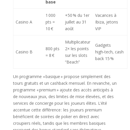
base
1 000
+50 % du 1er
Vacances à
Casino A
pts =
juillet au 31
Ibiza, jetons
10 €
août
VIP
Multiplicateur
Gadgets
800 pts
2× les points
Casino B
high‑tech, cash
= 8 €
sur les slots
back 15 %
“Beach”
Un programme « basique » propose simplement des
tours gratuits et un cashback mensuel. En revanche, un
programme « premium » ajoute des accès anticipés à
de nouveaux jeux, des limites de mise élevées, et des
services de concierge pour les joueurs élites. L’été
accentue cette différence : les joueurs premium
bénéficient de soirées de poker en direct avec
croupiers réels, tandis que les membres basiques
reçoivent des bonus standard sans thématique.