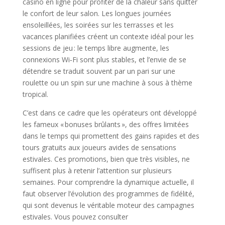
casino en ligne pour profiter de la chaleur sans quitter
le confort de leur salon. Les longues journées
ensoleillées, les soirées sur les terrasses et les
vacances planifiées créent un contexte idéal pour les
sessions de jeu : le temps libre augmente, les
connexions Wi‑Fi sont plus stables, et l’envie de se
détendre se traduit souvent par un pari sur une
roulette ou un spin sur une machine à sous à thème
tropical.
C’est dans ce cadre que les opérateurs ont développé
les fameux « bonuses brûlants », des offres limitées
dans le temps qui promettent des gains rapides et des
tours gratuits aux joueurs avides de sensations
estivales. Ces promotions, bien que très visibles, ne
suffisent plus à retenir l’attention sur plusieurs
semaines. Pour comprendre la dynamique actuelle, il
faut observer l’évolution des programmes de fidélité,
qui sont devenus le véritable moteur des campagnes
estivales. Vous pouvez consulter