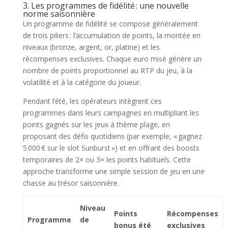
3. Les programmes de fidélité : une nouvelle
norme saisonnière
Un programme de fidélité se compose généralement
de trois piliers : l’accumulation de points, la montée en
niveaux (bronze, argent, or, platine) et les
récompenses exclusives. Chaque euro misé génère un
nombre de points proportionnel au RTP du jeu, à la
volatilité et à la catégorie du joueur.
Pendant l’été, les opérateurs intègrent ces
programmes dans leurs campagnes en multipliant les
points gagnés sur les jeux à thème plage, en
proposant des défis quotidiens (par exemple, « gagnez
5 000 € sur le slot Sunburst ») et en offrant des boosts
temporaires de 2× ou 3× les points habituels. Cette
approche transforme une simple session de jeu en une
chasse au trésor saisonnière.
Niveau
Points
Récompenses
Programme
de
bonus été
exclusives