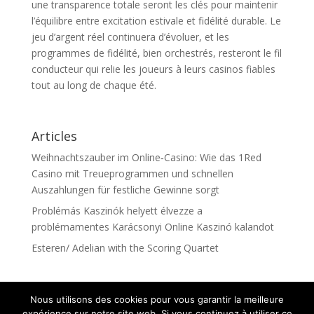
une transparence totale seront les clés pour maintenir
l’équilibre entre excitation estivale et fidélité durable. Le
jeu d’argent réel continuera d’évoluer, et les
programmes de fidélité, bien orchestrés, resteront le fil
conducteur qui relie les joueurs à leurs casinos fiables
tout au long de chaque été.
Articles
Weihnachtszauber im Online‑Casino: Wie das 1Red
Casino mit Treueprogrammen und schnellen
Auszahlungen für festliche Gewinne sorgt
Problémás Kaszinók helyett élvezze a
problémamentes Karácsonyi Online Kaszinó kalandot
Esteren/ Adelian with the Scoring Quartet
Nous utilisons des cookies pour vous garantir la meilleure
expérience sur notre site web. Si vous continuez à utiliser ce