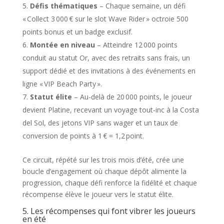
Défis thématiques
– Chaque semaine, un défi
« Collect 3 000 € sur le slot Wave Rider » octroie 500
points bonus et un badge exclusif.
Montée en niveau
– Atteindre 12 000 points
conduit au statut Or, avec des retraits sans frais, un
support dédié et des invitations à des événements en
ligne « VIP Beach Party ».
Statut élite
– Au-delà de 20 000 points, le joueur
devient Platine, recevant un voyage tout‑inc à la Costa
del Sol, des jetons VIP sans wager et un taux de
conversion de points à 1 € = 1,2 point.
Ce circuit, répété sur les trois mois d’été, crée une
boucle d’engagement où chaque dépôt alimente la
progression, chaque défi renforce la fidélité et chaque
récompense élève le joueur vers le statut élite.
5. Les récompenses qui font vibrer les joueurs
en été