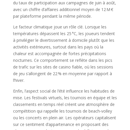
du taux de participation aux campagnes de juin à août,
avec un chiffre d’affaires additionnel moyen de 12 M €
par plateforme pendant la même période.
Le facteur climatique joue un rôle clé. Lorsque les
températures dépassent les 25 °C, les joueurs tendent
à privilégier le divertissement à domicile plutôt que les
activités extérieures, surtout dans les pays où la
chaleur est accompagnée de fortes précipitations
nocturnes. Ce comportement se reflète dans les pics
de trafic sur les sites de casino fiable, où les sessions
de jeu s’allongent de 22 % en moyenne par rapport à
l’hiver.
Enfin, l’aspect social de l’été influence les habitudes de
mise. Les festivals virtuels, les tournois en équipe et les
classements en temps réel créent une atmosphère de
compétition qui rappelle les tournois de beach‑volley
ou les concerts en plein air. Les opérateurs capitalisent
sur ce sentiment d’appartenance en proposant des