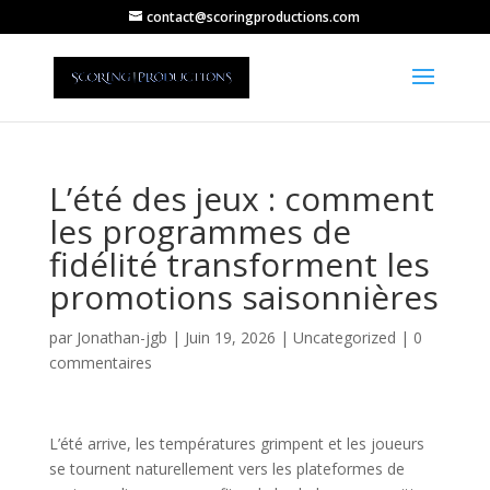
contact@scoringproductions.com
L’été des jeux : comment
les programmes de
fidélité transforment les
promotions saisonnières
par
Jonathan-jgb
|
Juin 19, 2026
|
Uncategorized
|
0
commentaires
L’été arrive, les températures grimpent et les joueurs
se tournent naturellement vers les plateformes de