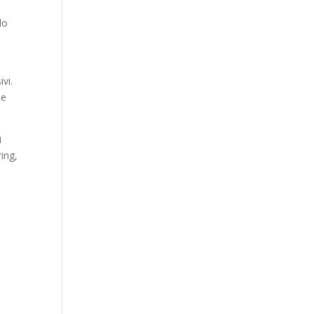
do
vi.
ce
i
ing,