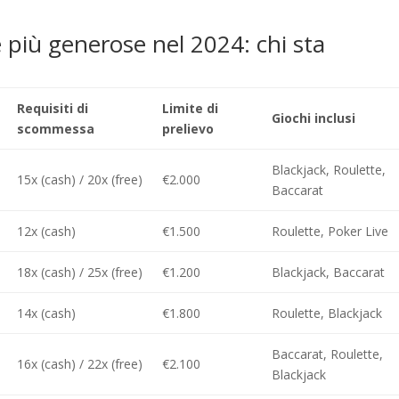
 più generose nel 2024: chi sta
Requisiti di
Limite di
Giochi inclusi
scommessa
prelievo
Blackjack, Roulette,
15x (cash) / 20x (free)
€2.000
Baccarat
12x (cash)
€1.500
Roulette, Poker Live
18x (cash) / 25x (free)
€1.200
Blackjack, Baccarat
14x (cash)
€1.800
Roulette, Blackjack
Baccarat, Roulette,
16x (cash) / 22x (free)
€2.100
Blackjack