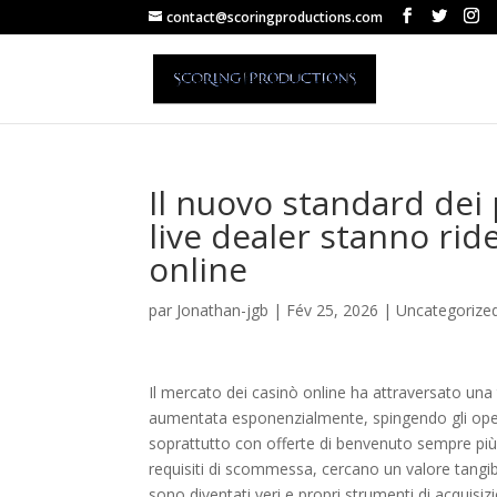
contact@scoringproductions.com
Il nuovo standard dei
live dealer stanno rid
online
par
Jonathan-jgb
|
Fév 25, 2026
|
Uncategorize
Il mercato dei casinò online ha attraversato una
aumentata esponenzialmente, spingendo gli opera
soprattutto con offerte di benvenuto sempre più s
requisiti di scommessa, cercano un valore tangib
sono diventati veri e propri strumenti di acquisizio