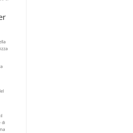
er
ella
lizza
va
e
del
il
 di
mma