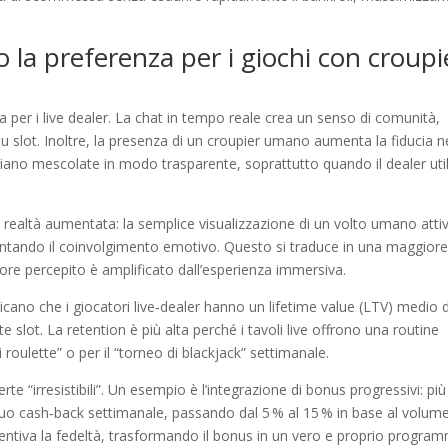
tro la preferenza per i giochi con croupi
za per i live dealer. La chat in tempo reale crea un senso di comunità,
su slot. Inoltre, la presenza di un croupier umano aumenta la fiducia n
e siano mescolate in modo trasparente, soprattutto quando il dealer uti
i realtà aumentata: la semplice visualizzazione di un volto umano atti
aumentando il coinvolgimento emotivo. Questo si traduce in una maggior
alore percepito è amplificato dall’esperienza immersiva.
ndicano che i giocatori live‑dealer hanno un lifetime value (LTV) medio 
 slot. La retention è più alta perché i tavoli live offrono una routine
 roulette” o per il “torneo di blackjack” settimanale.
te “irresistibili”. Un esempio è l’integrazione di bonus progressivi: più 
 suo cash‑back settimanale, passando dal 5 % al 15 % in base al volume
ntiva la fedeltà, trasformando il bonus in un vero e proprio progra