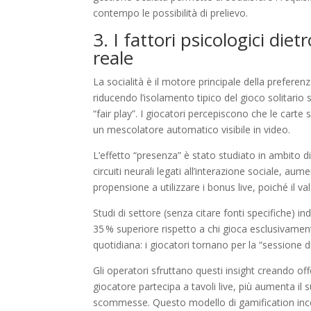
contempo le possibilità di prelievo.
3. I fattori psicologici die
reale
La socialità è il motore principale della preferen
riducendo l’isolamento tipico del gioco solitario 
“fair play”. I giocatori percepiscono che le cart
un mescolatore automatico visibile in video.
L’effetto “presenza” è stato studiato in ambito d
circuiti neurali legati all’interazione sociale, 
propensione a utilizzare i bonus live, poiché il v
Studi di settore (senza citare fonti specifiche) i
35 % superiore rispetto a chi gioca esclusivamente
quotidiana: i giocatori tornano per la “sessione di
Gli operatori sfruttano questi insight creando offer
giocatore partecipa a tavoli live, più aumenta il
scommesse. Questo modello di gamification ince