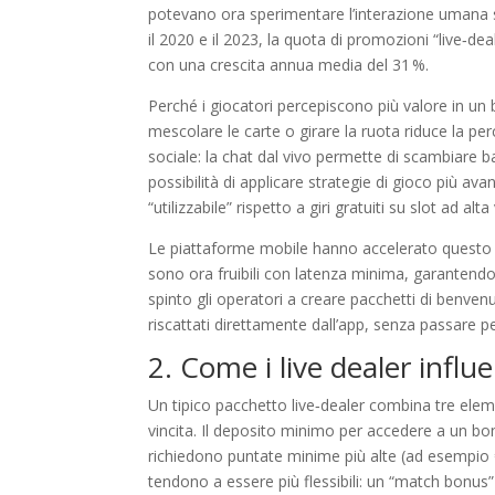
potevano ora sperimentare l’interazione umana s
il 2020 e il 2023, la quota di promozioni “live‑dea
con una crescita annua media del 31 %.
Perché i giocatori percepiscono più valore in un 
mescolare le carte o girare la ruota riduce la p
sociale: la chat dal vivo permette di scambiare bat
possibilità di applicare strategie di gioco più av
“utilizzabile” rispetto a giri gratuiti su slot ad alta 
Le piattaforme mobile hanno accelerato questo pr
sono ora fruibili con latenza minima, garantendo
spinto gli operatori a creare pacchetti di benve
riscattati direttamente dall’app, senza passare p
2. Come i live dealer influ
Un tipico pacchetto live‑dealer combina tre elem
vincita. Il deposito minimo per accedere a un bonu
richiedono puntate minime più alte (ad esempio €
tendono a essere più flessibili: un “match bonus