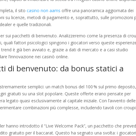
mpleta, il sito
casino non aams
offre una panoramica aggiornata dei
ioni su licenze, metodi di pagamento e, soprattutto, sulle promozioni 
‑dealer e quelle tradizionali.
dealer sui pacchetti di benvenuto. Analizzeremo come la presenza di cro
, quali fattori psicologici spingono i giocatori verso queste esperienz
 Il trend è già ben avviato e, grazie a dati di mercato e a casi studio
re l’innovazione nei casinò online.
tti di benvenuto: da bonus statici a
estremamente semplici: un match bonus del 100 % sul primo deposito
ri gratuiti su una slot popolare. Queste offerte erano pensate per
era legato quasi esclusivamente al capitale iniziale. Con l’avvento delle
 sperimentare combinazioni più complesse, includendo tavoli con croupi
dealer hanno introdotto il “Live Welcome Pack”, un pacchetto che preve
dito gratuito per il baccarat. Questo ha segnato una svolta: i giocator