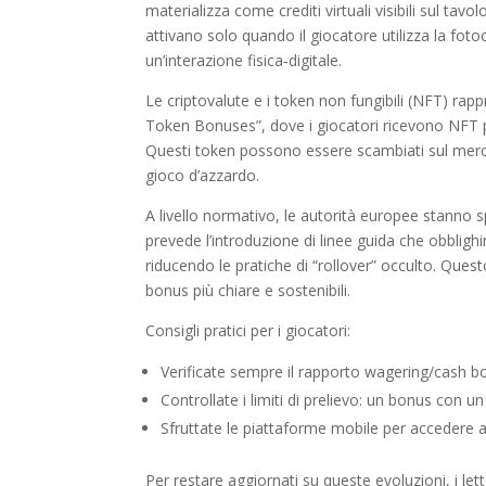
materializza come crediti virtuali visibili sul ta
attivano solo quando il giocatore utilizza la fot
un’interazione fisica‑digitale.
Le criptovalute e i token non fungibili (NFT) rap
Token Bonuses”, dove i giocatori ricevono NFT pers
Questi token possono essere scambiati sul mer
gioco d’azzardo.
A livello normativo, le autorità europee stanno 
prevede l’introduzione di linee guida che obbligh
riducendo le pratiche di “rollover” occulto. Quest
bonus più chiare e sostenibili.
Consigli pratici per i giocatori:
Verificate sempre il rapporto wagering/cash b
Controllate i limiti di prelievo: un bonus con un
Sfruttate le piattaforme mobile per accedere a o
Per restare aggiornati su queste evoluzioni, i le