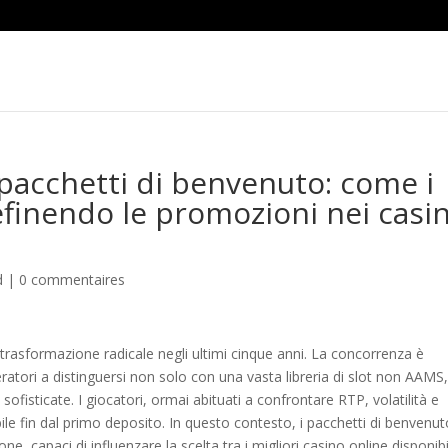
 pacchetti di benvenuto: come i
efinendo le promozioni nei casi
d
|
0 commentaires
 trasformazione radicale negli ultimi cinque anni. La concorrenza è
tori a distinguersi non solo con una vasta libreria di slot non AAMS
ofisticate. I giocatori, ormai abituati a confrontare RTP, volatilità e
ile fin dal primo deposito. In questo contesto, i pacchetti di benvenu
ne, capaci di influenzare la scelta tra i migliori casino online disponibil