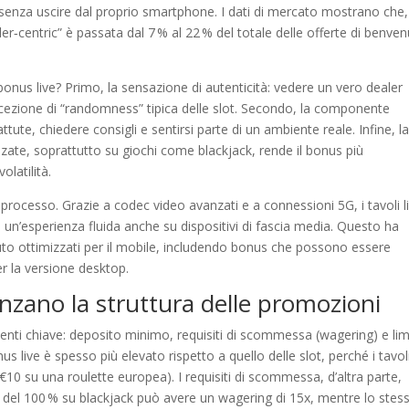
enza uscire dal proprio smartphone. I dati di mercato mostrano che,
ler‑centric” è passata dal 7 % al 22 % del totale delle offerte di benven
bonus live? Primo, la sensazione di autenticità: vedere un vero dealer
ercezione di “randomness” tipica delle slot. Secondo, la componente
tute, chiedere consigli e sentirsi parte di un ambiente reale. Infine, l
anzate, soprattutto su giochi come blackjack, rende il bonus più
volatilità.
ocesso. Grazie a codec video avanzati e a connessioni 5G, i tavoli l
 un’esperienza fluida anche su dispositivi di fascia media. Questo ha
nuto ottimizzati per il mobile, includendo bonus che possono essere
er la versione desktop.
enzano la struttura delle promozioni
enti chiave: deposito minimo, requisiti di scommessa (wagering) e limi
s live è spesso più elevato rispetto a quello delle slot, perché i tavol
10 su una roulette europea). I requisiti di scommessa, d’altra parte,
” del 100 % su blackjack può avere un wagering di 15x, mentre lo stes