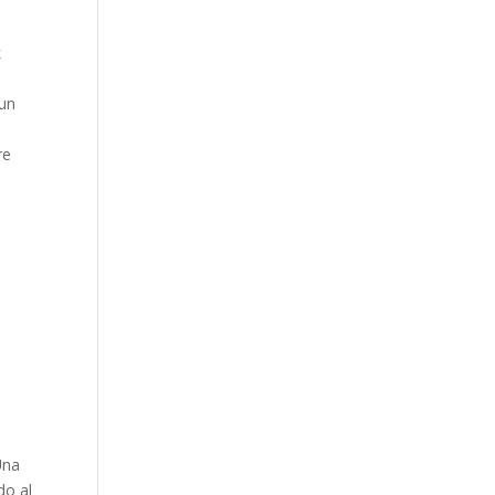
k
 un
re
e
 Una
do al