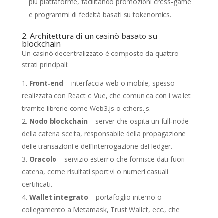
più piattaforme, facilitando promozioni cross‑game
e programmi di fedeltà basati su tokenomics.
2. Architettura di un casinò basato su
blockchain
Un casinò decentralizzato è composto da quattro
strati principali:
Front‑end
– interfaccia web o mobile, spesso
realizzata con React o Vue, che comunica con i wallet
tramite librerie come Web3.js o ethers.js.
Nodo blockchain
– server che ospita un full‑node
della catena scelta, responsabile della propagazione
delle transazioni e dell’interrogazione del ledger.
Oracolo
– servizio esterno che fornisce dati fuori
catena, come risultati sportivi o numeri casuali
certificati.
Wallet integrato
– portafoglio interno o
collegamento a Metamask, Trust Wallet, ecc., che