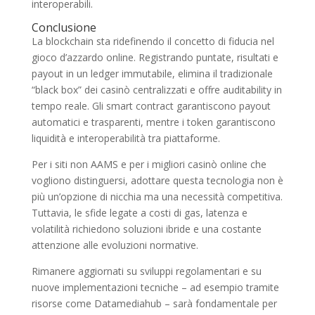
interoperabili.
Conclusione
La blockchain sta ridefinendo il concetto di fiducia nel
gioco d’azzardo online. Registrando puntate, risultati e
payout in un ledger immutabile, elimina il tradizionale
“black box” dei casinò centralizzati e offre auditability in
tempo reale. Gli smart contract garantiscono payout
automatici e trasparenti, mentre i token garantiscono
liquidità e interoperabilità tra piattaforme.
Per i siti non AAMS e per i migliori casinò online che
vogliono distinguersi, adottare questa tecnologia non è
più un’opzione di nicchia ma una necessità competitiva.
Tuttavia, le sfide legate a costi di gas, latenza e
volatilità richiedono soluzioni ibride e una costante
attenzione alle evoluzioni normative.
Rimanere aggiornati su sviluppi regolamentari e su
nuove implementazioni tecniche – ad esempio tramite
risorse come Datamediahub – sarà fondamentale per