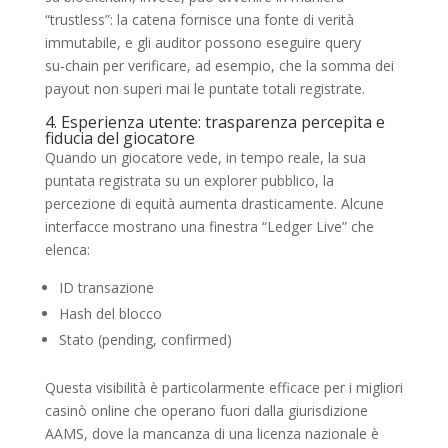
“trustless”: la catena fornisce una fonte di verità
immutabile, e gli auditor possono eseguire query
su‑chain per verificare, ad esempio, che la somma dei
payout non superi mai le puntate totali registrate.
4. Esperienza utente: trasparenza percepita e
fiducia del giocatore
Quando un giocatore vede, in tempo reale, la sua
puntata registrata su un explorer pubblico, la
percezione di equità aumenta drasticamente. Alcune
interfacce mostrano una finestra “Ledger Live” che
elenca:
ID transazione
Hash del blocco
Stato (pending, confirmed)
Questa visibilità è particolarmente efficace per i migliori
casinò online che operano fuori dalla giurisdizione
AAMS, dove la mancanza di una licenza nazionale è