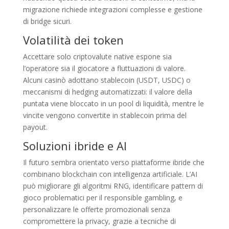
migrazione richiede integrazioni complesse e gestione
di bridge sicuri.
Volatilità dei token
Accettare solo criptovalute native espone sia
l’operatore sia il giocatore a fluttuazioni di valore.
Alcuni casinò adottano stablecoin (USDT, USDC) o
meccanismi di hedging automatizzati: il valore della
puntata viene bloccato in un pool di liquidità, mentre le
vincite vengono convertite in stablecoin prima del
payout.
Soluzioni ibride e AI
Il futuro sembra orientato verso piattaforme ibride che
combinano blockchain con intelligenza artificiale. L’AI
può migliorare gli algoritmi RNG, identificare pattern di
gioco problematici per il responsible gambling, e
personalizzare le offerte promozionali senza
compromettere la privacy, grazie a tecniche di