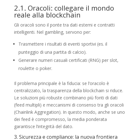
2.1. Oracoli: collegare il mondo
reale alla blockchain
Gli oracoli sono il ponte tra dati esterni e contratti
intelligenti. Nel gambling, servono per:
Trasmettere i risultati di eventi sportivi (es. il
punteggio di una partita di calcio).
Generare numeri casuali certificati (RNG) per slot,
roulette o poker.
Il problema principale è la fiducia: se l’oracolo è
centralizzato, la trasparenza della blockchain si riduce.
Le soluzioni più robuste combinano più fonti di dati
(feed multipli) e meccanismi di consenso tra gli oracoli
(Chainlink Aggregation). In questo modo, anche se uno
dei feed è compromesso, la media ponderata
garantisce l’integrità del dato.
3. Sicurezza e compliance: la nuova frontiera