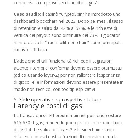
compensata da prove tecniche di integrità.
Caso studio
: il casinò “CryptoSpin” ha introdotto una
dashboard blockchain nel 2023. Dopo sei mesi, il tasso
di retention è salito dal 42 % al 58 %, e le richieste di
verifica dei payout sono diminuite del 73 %. I giocatori
hanno citato la “tracciabilità on‑chain” come principale
motivo di fiducia.
L’adozione di tali funzionalità richiede integrazioni
attente: i tempi di conferma devono essere ottimizzati
(ad es. usando layer‑2) per non rallentare l’esperienza
di gioco, e le informazioni devono essere presentate in
modo non tecnico, con tooltip esplicativi.
5. Sfide operative e prospettive future
Latency e costi di gas
Le transazioni su Ethereum mainnet possono costare
$15‑$30 di gas, rendendo poco pratici i micro‑bet tipici
delle slot. Le soluzioni layer‑2 e le sidechain stanno
riducendo questi costi a frazioni di centesimo, ma la