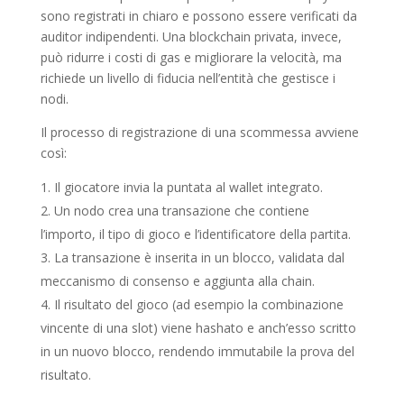
sono registrati in chiaro e possono essere verificati da
auditor indipendenti. Una blockchain privata, invece,
può ridurre i costi di gas e migliorare la velocità, ma
richiede un livello di fiducia nell’entità che gestisce i
nodi.
Il processo di registrazione di una scommessa avviene
così:
Il giocatore invia la puntata al wallet integrato.
Un nodo crea una transazione che contiene
l’importo, il tipo di gioco e l’identificatore della partita.
La transazione è inserita in un blocco, validata dal
meccanismo di consenso e aggiunta alla chain.
Il risultato del gioco (ad esempio la combinazione
vincente di una slot) viene hashato e anch’esso scritto
in un nuovo blocco, rendendo immutabile la prova del
risultato.