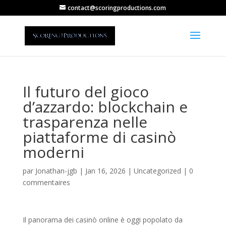
contact@scoringproductions.com
Il futuro del gioco
d’azzardo: blockchain e
trasparenza nelle
piattaforme di casinò
moderni
par
Jonathan-jgb
|
Jan 16, 2026
|
Uncategorized
|
0
commentaires
Il panorama dei casinò online è oggi popolato da