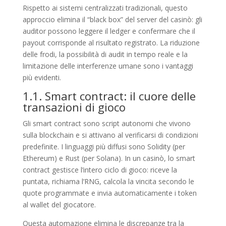
Rispetto ai sistemi centralizzati tradizionali, questo
approccio elimina il “black box” del server del casinò: gli
auditor possono leggere il ledger e confermare che il
payout corrisponde al risultato registrato. La riduzione
delle frodi, la possibilità di audit in tempo reale e la
limitazione delle interferenze umane sono i vantaggi
più evidenti.
1.1. Smart contract: il cuore delle
transazioni di gioco
Gli smart contract sono script autonomi che vivono
sulla blockchain e si attivano al verificarsi di condizioni
predefinite. I linguaggi più diffusi sono Solidity (per
Ethereum) e Rust (per Solana). In un casinò, lo smart
contract gestisce l’intero ciclo di gioco: riceve la
puntata, richiama l’RNG, calcola la vincita secondo le
quote programmate e invia automaticamente i token
al wallet del giocatore.
Questa automazione elimina le discrepanze tra la