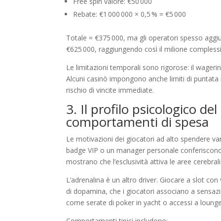
Free spin valore: €50 000
Rebate: €1 000 000 × 0,5 % = €5 000
Totale = €375 000, ma gli operatori spesso aggiu
€625 000, raggiungendo così il milione compless
Le limitazioni temporali sono rigorose: il wageri
Alcuni casinò impongono anche limiti di puntat
rischio di vincite immediate.
3. Il profilo psicologico de
comportamenti di spesa
Le motivazioni dei giocatori ad alto spendere vann
badge VIP o un manager personale conferiscono u
mostrano che l’esclusività attiva le aree cerebra
L’adrenalina è un altro driver. Giocare a slot con
di dopamina, che i giocatori associano a sensazioni
come serate di poker in yacht o accessi a lounge
Comportamenti tipici includono: