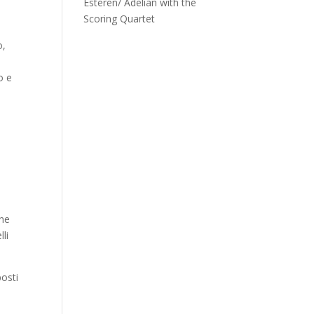
Esteren/ Adelian with the
Scoring Quartet
o,
o e
che
li
posti