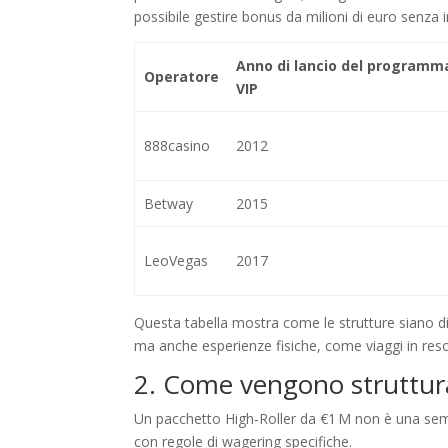
possibile gestire bonus da milioni di euro senza i
Anno di lancio del programm
Operatore
VIP
888casino
2012
Betway
2015
LeoVegas
2017
Questa tabella mostra come le strutture siano 
ma anche esperienze fisiche, come viaggi in resor
2. Come vengono struttura
Un pacchetto High‑Roller da €1 M non è una se
con regole di wagering specifiche.