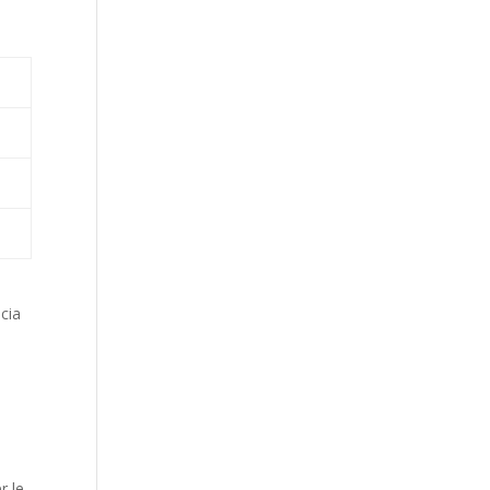
scia
r le