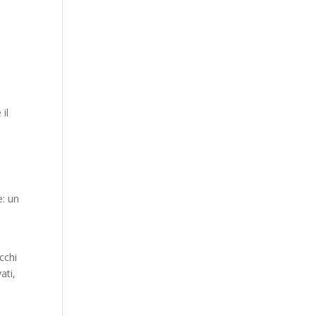
il
e: un
cchi
ati,