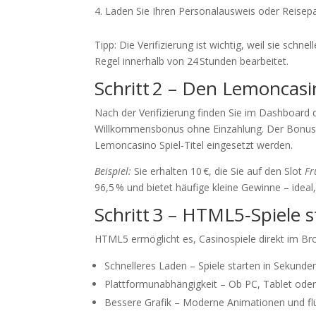
Laden Sie Ihren Personalausweis oder Reisep
Tipp: Die Verifizierung ist wichtig, weil sie sc
Regel innerhalb von 24 Stunden bearbeitet.
Schritt 2 – Den Lemoncasi
Nach der Verifizierung finden Sie im Dashboard 
Willkommensbonus ohne Einzahlung. Der Bonus 
Lemoncasino Spiel‑Titel eingesetzt werden.
Beispiel:
Sie erhalten 10 €, die Sie auf den Slot
Fr
96,5 % und bietet häufige kleine Gewinne – idea
Schritt 3 – HTML5‑Spiele 
HTML5 ermöglicht es, Casinospiele direkt im Bro
Schnelleres Laden – Spiele starten in Sekunden
Plattformunabhängigkeit – Ob PC, Tablet oder 
Bessere Grafik – Moderne Animationen und flü