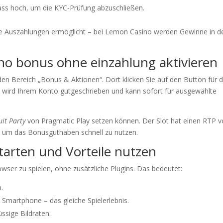
ass hoch, um die KYC‑Prüfung abzuschließen.
hnelle Auszahlungen ermöglicht – bei Lemon Casino werden Gewinne in d
no bonus ohne einzahlung aktivieren
den Bereich „Bonus & Aktionen“. Dort klicken Sie auf den Button für 
wird Ihrem Konto gutgeschrieben und kann sofort für ausgewählte
uit Party
von Pragmatic Play setzen können. Der Slot hat einen RTP 
l, um das Bonusguthaben schnell zu nutzen.
starten und Vorteile nutzen
wser zu spielen, ohne zusätzliche Plugins. Das bedeutet:
.
Smartphone – das gleiche Spielerlebnis.
ssige Bildraten.