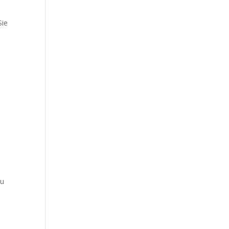
Sie
zu