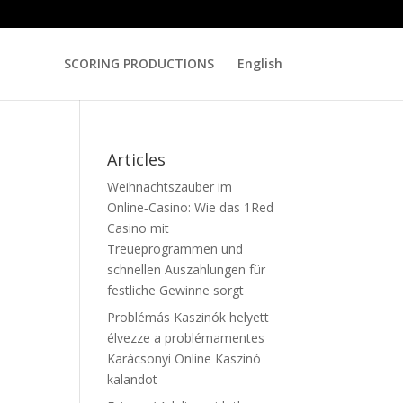
SCORING PRODUCTIONS
English
Articles
Weihnachtszauber im
Online‑Casino: Wie das 1Red
Casino mit
Treueprogrammen und
schnellen Auszahlungen für
festliche Gewinne sorgt
Problémás Kaszinók helyett
élvezze a problémamentes
Karácsonyi Online Kaszinó
kalandot