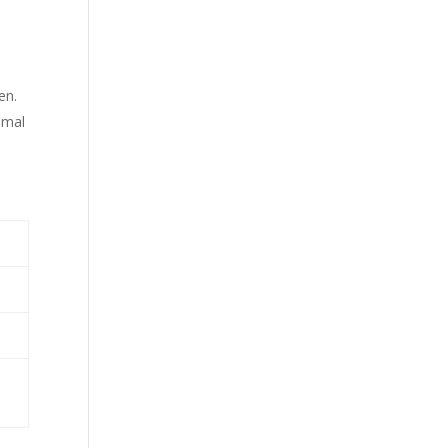
en.
‑mal