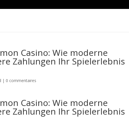
mon Casino: Wie moderne
re Zahlungen Ihr Spielerlebnis
d
|
0 commentaires
mon Casino: Wie moderne
re Zahlungen Ihr Spielerlebnis