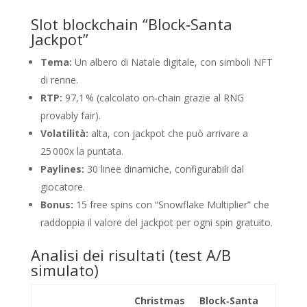
Slot blockchain “Block‑Santa
Jackpot”
Tema:
Un albero di Natale digitale, con simboli NFT
di renne.
RTP:
97,1 % (calcolato on‑chain grazie al RNG
provably fair).
Volatilità:
alta, con jackpot che può arrivare a
25 000x la puntata.
Paylines:
30 linee dinamiche, configurabili dal
giocatore.
Bonus:
15 free spins con “Snowflake Multiplier” che
raddoppia il valore del jackpot per ogni spin gratuito.
Analisi dei risultati (test A/B
simulato)
Christmas
Block‑Santa