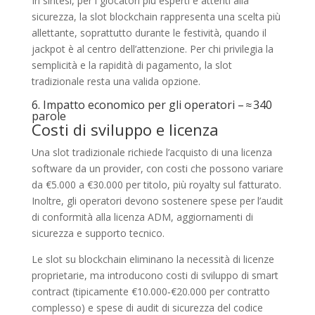
In sintesi, per i giocatori più esperti e attenti alla
sicurezza, la slot blockchain rappresenta una scelta più
allettante, soprattutto durante le festività, quando il
jackpot è al centro dell’attenzione. Per chi privilegia la
semplicità e la rapidità di pagamento, la slot
tradizionale resta una valida opzione.
6. Impatto economico per gli operatori – ≈ 340
parole
Costi di sviluppo e licenza
Una slot tradizionale richiede l’acquisto di una licenza
software da un provider, con costi che possono variare
da €5.000 a €30.000 per titolo, più royalty sul fatturato.
Inoltre, gli operatori devono sostenere spese per l’audit
di conformità alla licenza ADM, aggiornamenti di
sicurezza e supporto tecnico.
Le slot su blockchain eliminano la necessità di licenze
proprietarie, ma introducono costi di sviluppo di smart
contract (tipicamente €10.000‑€20.000 per contratto
complesso) e spese di audit di sicurezza del codice