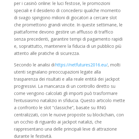
per i casinò online: le luci festose, le promozioni
speciali e il desiderio di concedersi qualche momento
di svago spingono milioni di giocatori a cercare slot
che promettono grandi vincite. In queste settimane, le
piattaforme devono gestire un afflusso di traffico
senza precedenti, garantire tempi di pagamento rapidi
e, soprattutto, mantenere la fiducia di un pubblico più
attento alle pratiche di sicurezza.
Secondo le analisi di
https://netfutures2016.eu/
, molti
utenti segnalano preoccupazioni legate alla
trasparenza dei risultati e alla reale entità dei jackpot
progressivi. La mancanza di un controllo diretto su
come vengono calcolati gli importi può trasformare
l’entusiasmo natalizio in sfiducia. Questo articolo mette
a confronto le slot “classiche”, basate su RNG
centralizzati, con le nuove proposte su blockchain, con
un occhio di riguardo ai jackpot natalizi, che
rappresentano una delle principali leve di attrazione
durante le festività.