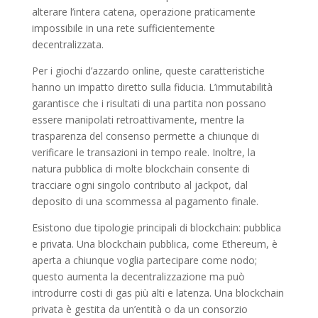
alterare l’intera catena, operazione praticamente
impossibile in una rete sufficientemente
decentralizzata.
Per i giochi d’azzardo online, queste caratteristiche
hanno un impatto diretto sulla fiducia. L’immutabilità
garantisce che i risultati di una partita non possano
essere manipolati retroattivamente, mentre la
trasparenza del consenso permette a chiunque di
verificare le transazioni in tempo reale. Inoltre, la
natura pubblica di molte blockchain consente di
tracciare ogni singolo contributo al jackpot, dal
deposito di una scommessa al pagamento finale.
Esistono due tipologie principali di blockchain: pubblica
e privata. Una blockchain pubblica, come Ethereum, è
aperta a chiunque voglia partecipare come nodo;
questo aumenta la decentralizzazione ma può
introdurre costi di gas più alti e latenza. Una blockchain
privata è gestita da un’entità o da un consorzio