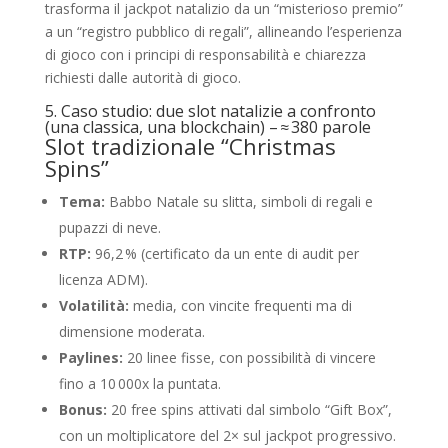
trasforma il jackpot natalizio da un “misterioso premio”
a un “registro pubblico di regali”, allineando l’esperienza
di gioco con i principi di responsabilità e chiarezza
richiesti dalle autorità di gioco.
5. Caso studio: due slot natalizie a confronto
(una classica, una blockchain) – ≈ 380 parole
Slot tradizionale “Christmas
Spins”
Tema:
Babbo Natale su slitta, simboli di regali e
pupazzi di neve.
RTP:
96,2 % (certificato da un ente di audit per
licenza ADM).
Volatilità:
media, con vincite frequenti ma di
dimensione moderata.
Paylines:
20 linee fisse, con possibilità di vincere
fino a 10 000x la puntata.
Bonus:
20 free spins attivati dal simbolo “Gift Box”,
con un moltiplicatore del 2× sul jackpot progressivo.