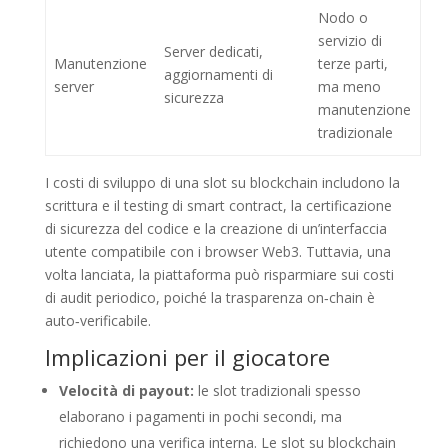
Nodo o
servizio di
Server dedicati,
Manutenzione
terze parti,
aggiornamenti di
server
ma meno
sicurezza
manutenzione
tradizionale
I costi di sviluppo di una slot su blockchain includono la
scrittura e il testing di smart contract, la certificazione
di sicurezza del codice e la creazione di un’interfaccia
utente compatibile con i browser Web3. Tuttavia, una
volta lanciata, la piattaforma può risparmiare sui costi
di audit periodico, poiché la trasparenza on‑chain è
auto‑verificabile.
Implicazioni per il giocatore
Velocità di payout:
le slot tradizionali spesso
elaborano i pagamenti in pochi secondi, ma
richiedono una verifica interna. Le slot su blockchain