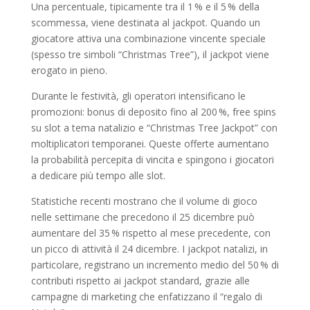
Una percentuale, tipicamente tra il 1 % e il 5 % della
scommessa, viene destinata al jackpot. Quando un
giocatore attiva una combinazione vincente speciale
(spesso tre simboli “Christmas Tree”), il jackpot viene
erogato in pieno.
Durante le festività, gli operatori intensificano le
promozioni: bonus di deposito fino al 200 %, free spins
su slot a tema natalizio e “Christmas Tree Jackpot” con
moltiplicatori temporanei. Queste offerte aumentano
la probabilità percepita di vincita e spingono i giocatori
a dedicare più tempo alle slot.
Statistiche recenti mostrano che il volume di gioco
nelle settimane che precedono il 25 dicembre può
aumentare del 35 % rispetto al mese precedente, con
un picco di attività il 24 dicembre. I jackpot natalizi, in
particolare, registrano un incremento medio del 50 % di
contributi rispetto ai jackpot standard, grazie alle
campagne di marketing che enfatizzano il “regalo di